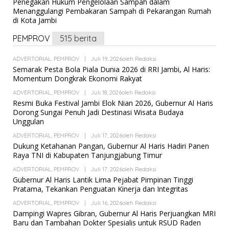
Penegakan Hukum Pengelolaan Sampah dalam
Menanggulangi Pembakaran Sampah di Pekarangan Rumah
di Kota Jambi
PEMPROV
515 berita
ADVERTORIAL
,
PEMPROV
|
Juli 19, 2026
Oleh
Redaksi
Semarak Pesta Bola Piala Dunia 2026 di RRI Jambi, Al Haris:
Momentum Dongkrak Ekonomi Rakyat
ADVERTORIAL
,
PEMPROV
|
Juli 18, 2026
Oleh
Redaksi
Resmi Buka Festival Jambi Elok Nian 2026, Gubernur Al Haris
Dorong Sungai Penuh Jadi Destinasi Wisata Budaya
Unggulan
ADVERTORIAL
,
PEMPROV
|
Juli 17, 2026
Oleh
Redaksi
Dukung Ketahanan Pangan, Gubernur Al Haris Hadiri Panen
Raya TNI di Kabupaten Tanjungjabung Timur
ADVERTORIAL
,
PEMPROV
|
Juli 17, 2026
Oleh
Redaksi
Gubernur Al Haris Lantik Lima Pejabat Pimpinan Tinggi
Pratama, Tekankan Penguatan Kinerja dan Integritas
ADVERTORIAL
,
PEMPROV
|
Juli 16, 2026
Oleh
Redaksi
Dampingi Wapres Gibran, Gubernur Al Haris Perjuangkan MRI
Baru dan Tambahan Dokter Spesialis untuk RSUD Raden