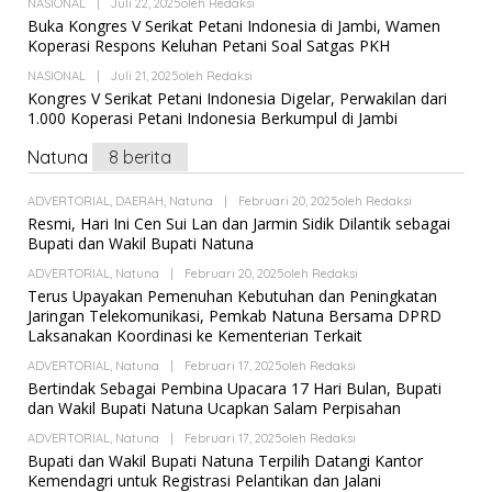
NASIONAL
|
Juli 22, 2025
Oleh
Redaksi
Buka Kongres V Serikat Petani Indonesia di Jambi, Wamen
Koperasi Respons Keluhan Petani Soal Satgas PKH
NASIONAL
|
Juli 21, 2025
Oleh
Redaksi
Kongres V Serikat Petani Indonesia Digelar, Perwakilan dari
1.000 Koperasi Petani Indonesia Berkumpul di Jambi
Natuna
8 berita
ADVERTORIAL
,
DAERAH
,
Natuna
|
Februari 20, 2025
Oleh
Redaksi
Resmi, Hari Ini Cen Sui Lan dan Jarmin Sidik Dilantik sebagai
Bupati dan Wakil Bupati Natuna
ADVERTORIAL
,
Natuna
|
Februari 20, 2025
Oleh
Redaksi
Terus Upayakan Pemenuhan Kebutuhan dan Peningkatan
Jaringan Telekomunikasi, Pemkab Natuna Bersama DPRD
Laksanakan Koordinasi ke Kementerian Terkait
ADVERTORIAL
,
Natuna
|
Februari 17, 2025
Oleh
Redaksi
Bertindak Sebagai Pembina Upacara 17 Hari Bulan, Bupati
dan Wakil Bupati Natuna Ucapkan Salam Perpisahan
ADVERTORIAL
,
Natuna
|
Februari 17, 2025
Oleh
Redaksi
Bupati dan Wakil Bupati Natuna Terpilih Datangi Kantor
Kemendagri untuk Registrasi Pelantikan dan Jalani