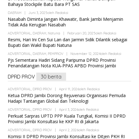
Bahaya Stockpile Batu Bara PT SAS
DAERAH
|
Juni 3, 2025
Oleh
Redaksi
Nasabah Diminta Jangan Khawatir, Bank Jambi Menjamin
Tidak Ada Kerugian Nasabah
ADVERTORIAL
,
DAERAH
,
Natuna
|
Februari 20, 2025
Oleh
Redaksi
Resmi, Hari Ini Cen Sui Lan dan Jarmin Sidik Dilantik sebagai
Bupati dan Wakil Bupati Natuna
ADVERTORIAL
,
DAERAH
,
PEMPROV
|
November 12, 2024
Oleh
Redaksi
Pjs Sementara Hadiri Sidang Paripurna DPRD Provinsi
Penandatangan Nota KUA-PPAS APBD Provinsi Jambi
DPRD PROV
30 berita
ADVERTORIAL
,
DPRD PROV
|
April 11, 2026
Oleh
Redaksi
Ketua DPRD Jambi Dorong Rejuvenasi Organisasi Pemuda
Hadapi Tantangan Global dan Teknologi
ADVERTORIAL
,
DPRD PROV
|
April 3, 2026
Oleh
Redaksi
Perkuat Sarpras UPTD PPP Kuala Tungkal, Komisi II DPRD
Provinsi Jambi Konsultasi ke KKP RI di Jakarta
ADVERTORIAL
,
DPRD PROV
|
April 2, 2026
Oleh
Redaksi
Komisi II DPRD Provinsi Jambi Konsultasi ke Ditjen PKH RI