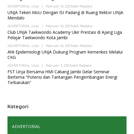
ADVERTORIAL
,
Unja
|
Februari 10, 2025
Oleh
Redaksi
UNJA Teken MoU Dengan ISI Padang di Ruang Rektor UNJA
Mendalo
ADVERTORIAL
,
Unja
|
Februari 10, 2025
Oleh
Redaksi
Club UNJA Taekwondo Academy Ukir Prestasi di Ajang Liga
Pelajar Taekwondo Kota Jambi
ADVERTORIAL
,
Unja
|
Februari 10, 2025
Oleh
Redaksi
Ahli Epidemiologi UNJA Dukung Program Kemenkes Melalui
CKG
ADVERTORIAL
,
Unja
|
Februari 5, 2025
Oleh
Redaksi
FST Unja Bersama HMI Cabang Jambi Gelar Seminar
Bertema “Potensi dan Tantangan Pengembangan Energi
Terbarukan”
Kategori
ADVERTORIAL