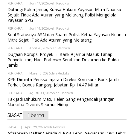
PERKARA
|
Juni 17, 2026
Oleh
Redaksi
Datangi Polda Jambi, Kuasa Hukum Yayasan Mitra Nuansa
Sejati: Tidak Ada Aturan yang Melarang Polisi Mengelola
Yayasan SPG
PERKARA
|
Juni 14, 2026
Oleh
Redaksi
Soal Statusnya ASN dan Suami Polisi, Ketua Yayasan Nuansa
Mitra Sejati: Tak Ada Aturan yang Melarang
PERKARA
|
April 20, 2026
Oleh
Redaksi
Dugaan Korupsi Proyek IT Bank 9 Jambi Masuk Tahap
Penyelidikan, Hadi Prabowo Serahkan Dokumen ke Polda
Jambi
PERKARA
|
Maret 5, 2026
Oleh
Redaksi
KPK Diminta Periksa Jajaran Direksi Komisaris Bank Jambi
Terkait Bonus Rangkap Jabatan Rp 14,47 Miliar
PERKARA
|
Agustus 1, 2025
Oleh
Redaksi
Tak Jadi Dihukum Mati, Helen Sang Pengendali Jaringan
Narkoba Divonis Seumur Hidup
SIASAT
1 berita
SIASAT
|
April 29, 2024
Oleh
Redaksi
Afriansyah Daftar Cakada di PKB Tebo, Sekretaris DPC Tebo: