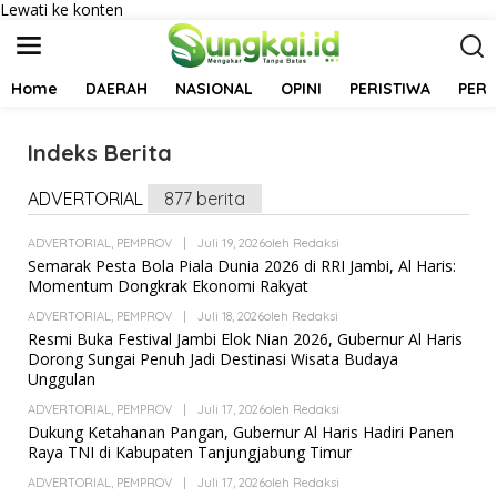
Lewati ke konten
Home
DAERAH
NASIONAL
OPINI
PERISTIWA
PER
Indeks Berita
ADVERTORIAL
877 berita
|
F
E
ADVERTORIAL
,
PEMPROV
|
Juli 19, 2026
Oleh
Redaksi
B
Semarak Pesta Bola Piala Dunia 2026 di RRI Jambi, Al Haris:
R
U
Momentum Dongkrak Ekonomi Rakyat
A
R
ADVERTORIAL
,
PEMPROV
|
Juli 18, 2026
Oleh
Redaksi
I
Resmi Buka Festival Jambi Elok Nian 2026, Gubernur Al Haris
1
Dorong Sungai Penuh Jadi Destinasi Wisata Budaya
9
,
Unggulan
2
0
ADVERTORIAL
,
PEMPROV
|
Juli 17, 2026
Oleh
Redaksi
1
Dukung Ketahanan Pangan, Gubernur Al Haris Hadiri Panen
8
Raya TNI di Kabupaten Tanjungjabung Timur
O
L
E
ADVERTORIAL
,
PEMPROV
|
Juli 17, 2026
Oleh
Redaksi