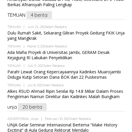
Berkas Afriansyah Paling Lengkap
TEMUAN
4 berita
TEMUAN
|
Juni 22, 2026
Oleh
Redaksi
Dulu Rumah Sakit, Sekarang Giliran Proyek Gedung FKIK Unja
yang Mangkrak
TEMUAN
|
Maret 3, 2026
Oleh
Redaksi
Ada Mafia Proyek di Universitas Jambi, GERAM Desak
Kejagung RI Lakukan Penyelidikan
TEMUAN
|
Juli 11, 2025
Oleh
Redaksi
Parah! Lewat Orang Kepercayaannya Kadinkes Muarojambi
Diduga Kutip Setoran Dana BOK dari 22 Puskesmas
TEMUAN
|
Juli 8, 2025
Oleh
Redaksi
Alkes RSUD Ahmad Ripin Senilai Rp 14.8 Miliar Dalam Proses
Pengiriman Namun Direktur dan Kadinkes Malah Bungkam
unja
20 berita
ADVERTORIAL
,
Unja
|
Februari 10, 2025
Oleh
Redaksi
UNJA Gelar Seminar Internasional Bertema “Make History
Exciting” di Aula Gedung Rektorat Mendalo