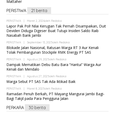
Mattaher
PERISTIWA
21 berita
PERISTIWA
|
Maret 2, 2026
Oleh
Redaksi
Lapor Pak Pol! Nilai Kerugian Tak Pernah Disampaikan, Duit
Deviden Diduga Digeser Buat Tutupi Insiden Saldo Raib
Nasabah Bank Jambi
PERISTIWA
|
September 13, 2025
Oleh
Redaksi
Blokade Jalan Nasional, Ratusan Warga RT 3 Aur Kenali
Tolak Pembangunan Stockpile RMK Energy PT SAS
PERISTIWA
|
Agustus 29, 2025
Oleh
Redaksi
Dampak Mematikan Debu Batu Bara “Hantui” Warga Aur
Kenali dan Mendalo
PERISTIWA
|
Agustus 27, 2025
Oleh
Redaksi
Warga Sebut PT SAS Tak Ada Iktikad Baik
PERISTIWA
|
Maret 8, 2025
Oleh
Redaksi
Ramadan Penuh Berkah, PT Mayang Mangurai Jambi Bagi-
Bagi Takjil pada Para Pengguna Jalan
PERKARA
30 berita