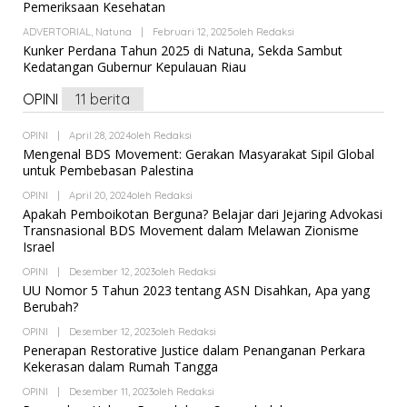
Pemeriksaan Kesehatan
ADVERTORIAL
,
Natuna
|
Februari 12, 2025
Oleh
Redaksi
Kunker Perdana Tahun 2025 di Natuna, Sekda Sambut
Kedatangan Gubernur Kepulauan Riau
OPINI
11 berita
OPINI
|
April 28, 2024
Oleh
Redaksi
Mengenal BDS Movement: Gerakan Masyarakat Sipil Global
untuk Pembebasan Palestina
OPINI
|
April 20, 2024
Oleh
Redaksi
Apakah Pemboikotan Berguna? Belajar dari Jejaring Advokasi
Transnasional BDS Movement dalam Melawan Zionisme
Israel
OPINI
|
Desember 12, 2023
Oleh
Redaksi
UU Nomor 5 Tahun 2023 tentang ASN Disahkan, Apa yang
Berubah?
OPINI
|
Desember 12, 2023
Oleh
Redaksi
Penerapan Restorative Justice dalam Penanganan Perkara
Kekerasan dalam Rumah Tangga
OPINI
|
Desember 11, 2023
Oleh
Redaksi