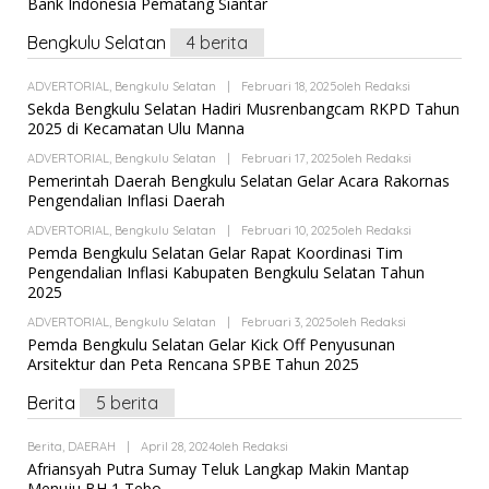
Bank Indonesia Pematang Siantar
Bengkulu Selatan
4 berita
ADVERTORIAL
,
Bengkulu Selatan
|
Februari 18, 2025
Oleh
Redaksi
Sekda Bengkulu Selatan Hadiri Musrenbangcam RKPD Tahun
2025 di Kecamatan Ulu Manna
ADVERTORIAL
,
Bengkulu Selatan
|
Februari 17, 2025
Oleh
Redaksi
Pemerintah Daerah Bengkulu Selatan Gelar Acara Rakornas
Pengendalian Inflasi Daerah
ADVERTORIAL
,
Bengkulu Selatan
|
Februari 10, 2025
Oleh
Redaksi
Pemda Bengkulu Selatan Gelar Rapat Koordinasi Tim
Pengendalian Inflasi Kabupaten Bengkulu Selatan Tahun
2025
ADVERTORIAL
,
Bengkulu Selatan
|
Februari 3, 2025
Oleh
Redaksi
Pemda Bengkulu Selatan Gelar Kick Off Penyusunan
Arsitektur dan Peta Rencana SPBE Tahun 2025
Berita
5 berita
Berita
,
DAERAH
|
April 28, 2024
Oleh
Redaksi
Afriansyah Putra Sumay Teluk Langkap Makin Mantap
Menuju BH 1 Tebo