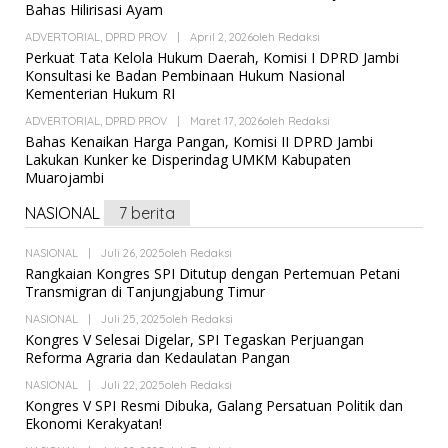
Bahas Hilirisasi Ayam
ADVERTORIAL
,
DPRD PROV
|
April 2, 2026
Oleh
Redaksi
Perkuat Tata Kelola Hukum Daerah, Komisi I DPRD Jambi
Konsultasi ke Badan Pembinaan Hukum Nasional
Kementerian Hukum RI
ADVERTORIAL
,
DPRD PROV
|
Maret 17, 2026
Oleh
Redaksi
Bahas Kenaikan Harga Pangan, Komisi II DPRD Jambi
Lakukan Kunker ke Disperindag UMKM Kabupaten
Muarojambi
NASIONAL
7 berita
NASIONAL
|
Juli 26, 2025
Oleh
Redaksi
Rangkaian Kongres SPI Ditutup dengan Pertemuan Petani
Transmigran di Tanjungjabung Timur
NASIONAL
|
Juli 25, 2025
Oleh
Redaksi
Kongres V Selesai Digelar, SPI Tegaskan Perjuangan
Reforma Agraria dan Kedaulatan Pangan
NASIONAL
|
Juli 22, 2025
Oleh
Redaksi
Kongres V SPI Resmi Dibuka, Galang Persatuan Politik dan
Ekonomi Kerakyatan!