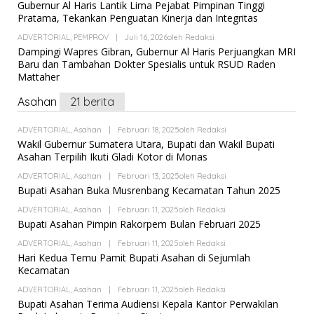
H
Gubernur Al Haris Lantik Lima Pejabat Pimpinan Tinggi
R
Pratama, Tekankan Penguatan Kinerja dan Integritas
E
D
ADVERTORIAL
,
PEMPROV
|
Juli 16, 2026
Oleh
Redaksi
A
K
Dampingi Wapres Gibran, Gubernur Al Haris Perjuangkan MRI
S
Baru dan Tambahan Dokter Spesialis untuk RSUD Raden
I
Mattaher
Asahan
21 berita
ADVERTORIAL
,
Asahan
|
Februari 18, 2025
Oleh
Redaksi
Wakil Gubernur Sumatera Utara, Bupati dan Wakil Bupati
Asahan Terpilih Ikuti Gladi Kotor di Monas
ADVERTORIAL
,
Asahan
|
Februari 13, 2025
Oleh
Redaksi
Bupati Asahan Buka Musrenbang Kecamatan Tahun 2025
ADVERTORIAL
,
Asahan
|
Februari 11, 2025
Oleh
Redaksi
Bupati Asahan Pimpin Rakorpem Bulan Februari 2025
ADVERTORIAL
,
Asahan
|
Februari 11, 2025
Oleh
Redaksi
Hari Kedua Temu Pamit Bupati Asahan di Sejumlah
Kecamatan
ADVERTORIAL
,
Asahan
|
Februari 11, 2025
Oleh
Redaksi
Bupati Asahan Terima Audiensi Kepala Kantor Perwakilan