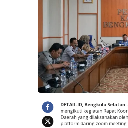
h
B
e
n
g
k
u
l
u
S
e
l
a
t
a
n
G
e
l
a
DETAIL.ID, Bengkulu Selatan
–
r
A
mengikuti kegiatan Rapat Koord
c
Daerah yang dilaksanakan oleh
a
platform daring zoom meeting 
r