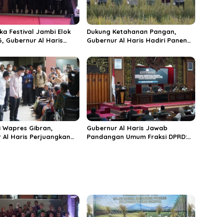
ka Festival Jambi Elok
Dukung Ketahanan Pangan,
6, Gubernur Al Haris
Gubernur Al Haris Hadiri Panen
ungai Penuh Jadi
Raya TNI di Kabupaten
i Wisata Budaya
Tanjungjabung Timur
n
 Wapres Gibran,
Gubernur Al Haris Jawab
 Al Haris Perjuangkan
Pandangan Umum Fraksi DPRD:
 dan Tambahan Dokter
Komitmen Perkuat Tata Kelola
s untuk RSUD Raden
dan Kesejahteraan Masyarakat
r