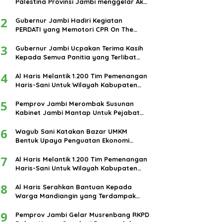
Palestina Provinsi Jambi menggelar Aksi
damai di bundaran Tugu Keris Siginjai
2
kota Jambi.
Gubernur Jambi Hadiri Kegiatan
PERDATI yang Memotori CPR On The
Road
3
Gubernur Jambi Ucpakan Terima Kasih
Kepada Semua Panitia yang Terlibat
Dalam Terselenggaranya Ibadah Haji
4
Tahun 2024
Al Haris Melantik 1.200 Tim Pemenangan
Haris-Sani Untuk Wilayah Kabupaten
Muarojambi
5
Pemprov Jambi Merombak Susunan
Kabinet Jambi Mantap Untuk Pejabat
Eselon III dan IV
6
Wagub Sani Katakan Bazar UMKM
Bentuk Upaya Penguatan Ekonomi
Masyarakat
7
Al Haris Melantik 1.200 Tim Pemenangan
Haris-Sani Untuk Wilayah Kabupaten
Muarojambi
8
Al Haris Serahkan Bantuan Kepada
Warga Mandiangin yang Terdampak
Banjir
9
Pemprov Jambi Gelar Musrenbang RKPD