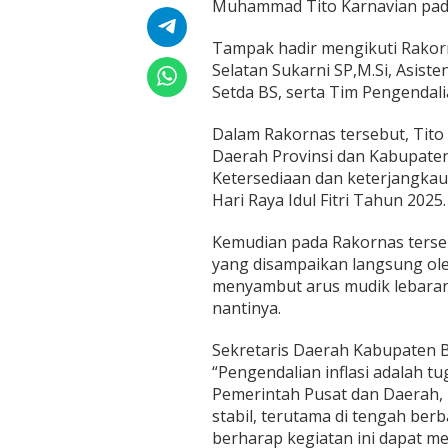
Muhammad Tito Karnavian pada,
a
R
a
Tampak hadir mengikuti Rakor
k
Selatan Sukarni SP,M.Si, Asist
o
Setda BS, serta Tim Pengendali
r
n
Dalam Rakornas tersebut, Tit
a
s
Daerah Provinsi dan Kabupate
P
Ketersediaan dan keterjangk
e
Hari Raya Idul Fitri Tahun 2025.
n
g
Kemudian pada Rakornas terse
e
n
yang disampaikan langsung ol
d
menyambut arus mudik lebaran 
a
nantinya.
l
i
Sekretaris Daerah Kabupaten B
a
n
“Pengendalian inflasi adalah t
I
Pemerintah Pusat dan Daerah,
n
stabil, terutama di tengah ber
f
berharap kegiatan ini dapat me
l