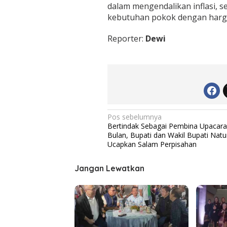
a
dalam mengendalikan inflasi, 
s
kebutuhan pokok dengan harga 
i
D
Reporter:
Dewi
a
e
r
a
h
N
Pos sebelumnya
Bertindak Sebagai Pembina Upacara
a
Bulan, Bupati dan Wakil Bupati Nat
v
Ucapkan Salam Perpisahan
i
Jangan Lewatkan
g
a
s
i