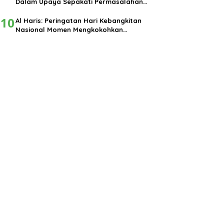
Dalam Upaya Sepakati Permasalahan
Pembangunan
10
Al Haris: Peringatan Hari Kebangkitan
Nasional Momen Mengkokohkan
Semangat Nasionalisme