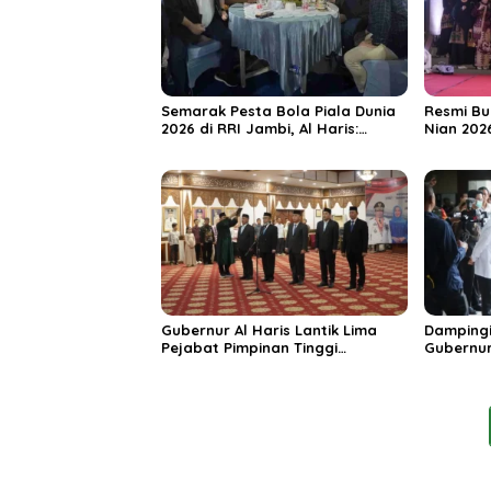
Semarak Pesta Bola Piala Dunia
Resmi Bu
2026 di RRI Jambi, Al Haris:
Nian 202
Momentum Dongkrak Ekonomi
Dorong S
Rakyat
Destinas
Unggula
Gubernur Al Haris Lantik Lima
Dampingi
Pejabat Pimpinan Tinggi
Gubernur
Pratama, Tekankan Penguatan
MRI Baru
Kinerja dan Integritas
Spesiali
Mattahe