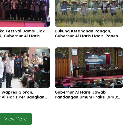
ka Festival Jambi Elok
Dukung Ketahanan Pangan,
6, Gubernur Al Haris
Gubernur Al Haris Hadiri Panen
ungai Penuh Jadi
Raya TNI di Kabupaten
i Wisata Budaya
Tanjungjabung Timur
n
 Wapres Gibran,
Gubernur Al Haris Jawab
 Al Haris Perjuangkan
Pandangan Umum Fraksi DPRD:
 dan Tambahan Dokter
Komitmen Perkuat Tata Kelola
s untuk RSUD Raden
dan Kesejahteraan Masyarakat
r
View More