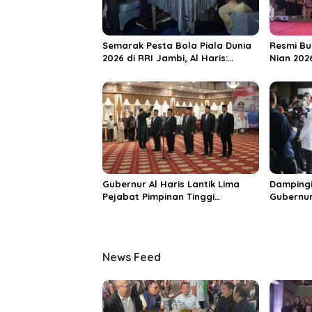
p
o
s
Semarak Pesta Bola Piala Dunia
Resmi Bu
2026 di RRI Jambi, Al Haris:
Nian 202
Momentum Dongkrak Ekonomi
Dorong S
Rakyat
Destinas
Unggula
Gubernur Al Haris Lantik Lima
Dampingi
Pejabat Pimpinan Tinggi
Gubernur
Pratama, Tekankan Penguatan
MRI Baru
Kinerja dan Integritas
Spesiali
Mattahe
News Feed