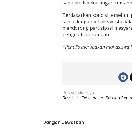
sampah di pekarangan rumahn
Berdasarkan kondisi tersebut,
sama dengan pihak swasta dal
mendorong partisipasi masyar
pengelolaan sampah.
*Penulis merupakan mahasiswa P
N
Pos sebelumnya
Revisi UU Desa dalam Sebuah Perspe
a
v
i
Jangan Lewatkan
g