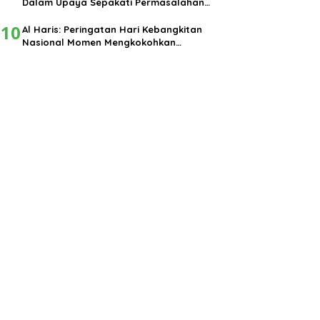
Dalam Upaya Sepakati Permasalahan
Pembangunan
10
Al Haris: Peringatan Hari Kebangkitan
Nasional Momen Mengkokohkan
Semangat Nasionalisme