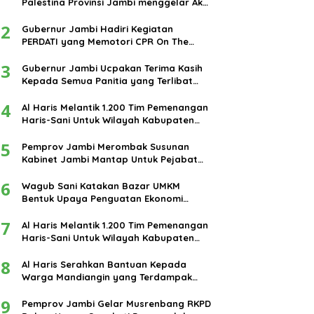
Palestina Provinsi Jambi menggelar Aksi
damai di bundaran Tugu Keris Siginjai
2
kota Jambi.
Gubernur Jambi Hadiri Kegiatan
PERDATI yang Memotori CPR On The
Road
3
Gubernur Jambi Ucpakan Terima Kasih
Kepada Semua Panitia yang Terlibat
Dalam Terselenggaranya Ibadah Haji
4
Tahun 2024
Al Haris Melantik 1.200 Tim Pemenangan
Haris-Sani Untuk Wilayah Kabupaten
Muarojambi
5
Pemprov Jambi Merombak Susunan
Kabinet Jambi Mantap Untuk Pejabat
Eselon III dan IV
6
Wagub Sani Katakan Bazar UMKM
Bentuk Upaya Penguatan Ekonomi
Masyarakat
7
Al Haris Melantik 1.200 Tim Pemenangan
Haris-Sani Untuk Wilayah Kabupaten
Muarojambi
8
Al Haris Serahkan Bantuan Kepada
Warga Mandiangin yang Terdampak
Banjir
9
Pemprov Jambi Gelar Musrenbang RKPD