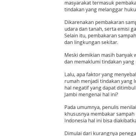
masyarakat termasuk pembaka
d
i
tindakan yang melanggar huku
P
e
Dikarenakan pembakaran samp
k
udara dan tanah, serta emisi 
a
Selain itu, pembakaran sampa
r
a
dan lingkungan sekitar.
n
g
Meski demikian masih banyak
a
dan memaklumi tindakan yang m
n
R
Lalu, apa faktor yang menyeb
u
m
rumah menjadi tindakan yang 
a
hal negatif yang dapat ditimb
h
Jambi mengenai hal ini?
d
i
Pada umumnya, penulis menil
K
o
khususnya membakar sampah d
t
Indonesia hal ini bisa diakibat
a
J
Dimulai dari kurangnya peneg
a