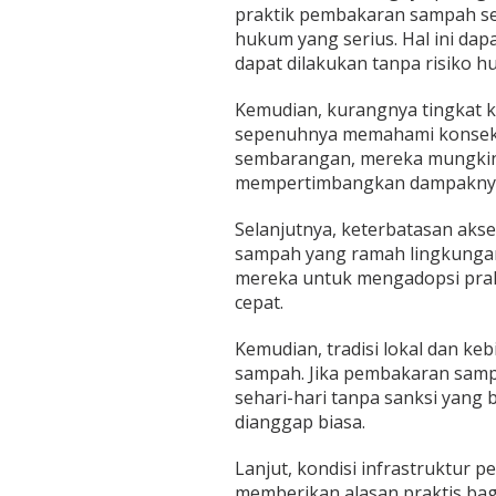
praktik pembakaran sampah se
m
b
hukum yang serius. Hal ini da
i
dapat dilakukan tanpa risiko h
Kemudian, kurangnya tingkat k
sepenuhnya memahami konsek
sembarangan, mereka mungkin
mempertimbangkan dampakny
Selanjutnya, keterbatasan akse
sampah yang ramah lingkunga
mereka untuk mengadopsi prak
cepat.
Kemudian, tradisi lokal dan k
sampah. Jika pembakaran sampa
sehari-hari tanpa sanksi yang 
dianggap biasa.
Lanjut, kondisi infrastruktur
memberikan alasan praktis ba