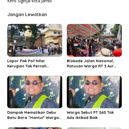
Keris Siginjai kota Jambi.
g
a
Jangan Lewatkan
s
i
p
o
s
Lapor Pak Pol! Nilai
Blokade Jalan Nasional,
Kerugian Tak Pernah
Ratusan Warga RT 3 Aur
Disampaikan, Duit Deviden
Kenali Tolak Pembangunan
Diduga Digeser Buat Tutupi
Stockpile RMK Energy PT
Insiden Saldo Raib Nasabah
SAS
Bank Jambi
Dampak Mematikan Debu
Warga Sebut PT SAS Tak
Batu Bara “Hantui” Warga
Ada Iktikad Baik
Aur Kenali dan Mendalo