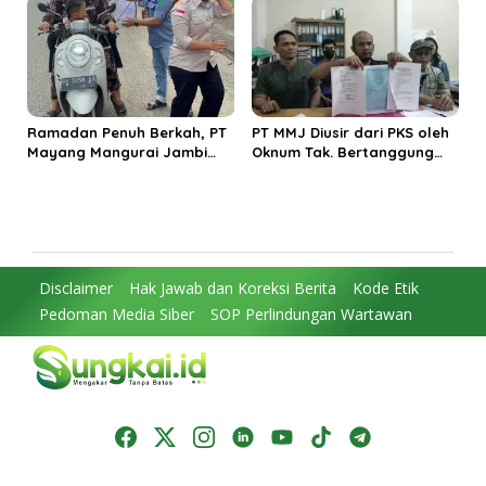
Ramadan Penuh Berkah, PT
PT MMJ Diusir dari PKS oleh
Mayang Mangurai Jambi
Oknum Tak. Bertanggung
Bagi-Bagi Takjil pada Para
Jawab Tanpa Legal
Pengguna Jalan
Standing yang Jelas
Disclaimer
Hak Jawab dan Koreksi Berita
Kode Etik
Pedoman Media Siber
SOP Perlindungan Wartawan