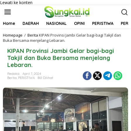
Lewati ke konten
Home
DAERAH
NASIONAL
OPINI
PERISTIWA
PER
Homepage
/
Berita
KIPAN Provinsi Jambi Gelar bagi-bagi Takjil dan
Buka Bersama menjelang Lebaran.
KIPAN Provinsi Jambi Gelar bagi-bagi
Takjil dan Buka Bersama menjelang
Lebaran.
Redaksi
April 7, 2024
Berita
,
PERISTIWA
861 Dilihat