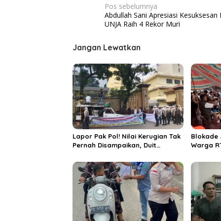
N
Pos sebelumnya
Abdullah Sani Apresiasi Kesuksesa
a
UNJA Raih 4 Rekor Muri
v
i
Jangan Lewatkan
g
a
s
i
p
o
Lapor Pak Pol! Nilai Kerugian Tak
Blokade 
s
Pernah Disampaikan, Duit
Warga RT
Deviden Diduga Digeser Buat
Pembang
Tutupi Insiden Saldo Raib
Energy P
Nasabah Bank Jambi