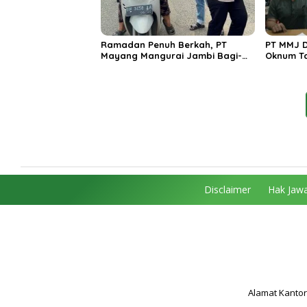
Ramadan Penuh Berkah, PT
PT MMJ Di
Mayang Mangurai Jambi Bagi-
Oknum T
Bagi Takjil pada Para Pengguna
Tanpa Le
Jalan
Jelas
Disclaimer
Hak Jawa
Alamat Kantor 