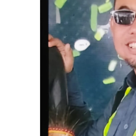
T
a
k
A
d
a
I
k
t
i
k
a
d
B
a
i
k