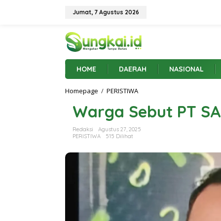
L
e
Jumat, 7 Agustus 2026
w
a
t
i
k
e
HOME
DAERAH
NASIONAL
k
o
Homepage
/
PERISTIWA
W
n
a
t
Warga Sebut PT SAS
r
e
g
n
a
Redaksi
Agustus 27, 2025
S
PERISTIWA
515 Dilihat
e
b
u
t
P
T
S
A
S