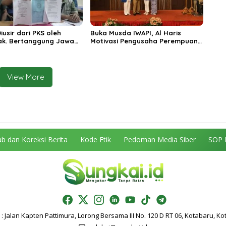
usir dari PKS oleh
Buka Musda IWAPI, Al Haris
ak. Bertanggung Jawab
Motivasi Pengusaha Perempuan
gal Standing yang
Jambi
View More
b dan Koreksi Berita
Kode Etik
Pedoman Media Siber
SOP 
: Jalan Kapten Pattimura, Lorong Bersama III No. 120 D RT 06, Kotabaru, Ko