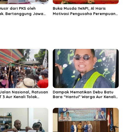
usir dari PKS oleh
Buka Musda IWAPI, Al Haris
ak. Bertanggung Jawab
Motivasi Pengusaha Perempuan
gal Standing yang
Jambi
Jalan Nasional, Ratusan
Dampak Mematikan Debu Batu
 3 Aur Kenali Tolak
Bara “Hantui” Warga Aur Kenali
unan Stockpile RMK
dan Mendalo
T SAS