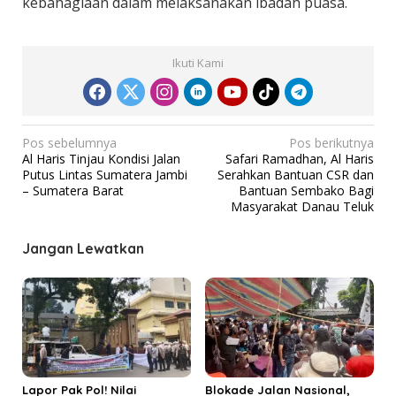
kebahagiaan dalam melaksanakan ibadah puasa.
Ikuti Kami
N
Pos sebelumnya
Pos berikutnya
Al Haris Tinjau Kondisi Jalan
Safari Ramadhan, Al Haris
a
Putus Lintas Sumatera Jambi
Serahkan Bantuan CSR dan
v
– Sumatera Barat
Bantuan Sembako Bagi
Masyarakat Danau Teluk
i
g
Jangan Lewatkan
a
s
i
p
o
s
Lapor Pak Pol! Nilai
Blokade Jalan Nasional,