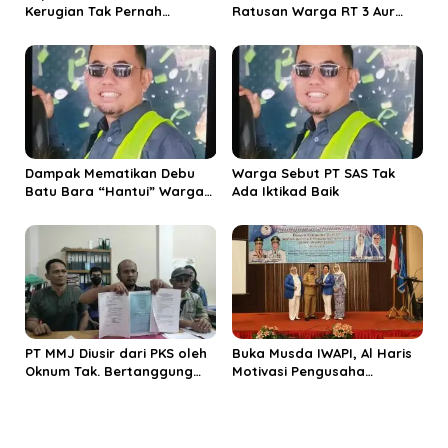
Kerugian Tak Pernah
Ratusan Warga RT 3 Aur
Disampaikan, Duit Deviden
Kenali Tolak Pembangunan
Diduga Digeser Buat Tutupi
Stockpile RMK Energy PT
Insiden Saldo Raib Nasabah
SAS
Bank Jambi
Dampak Mematikan Debu
Warga Sebut PT SAS Tak
Batu Bara “Hantui” Warga
Ada Iktikad Baik
Aur Kenali dan Mendalo
PT MMJ Diusir dari PKS oleh
Buka Musda IWAPI, Al Haris
Oknum Tak. Bertanggung
Motivasi Pengusaha
Jawab Tanpa Legal
Perempuan Jambi
Standing yang Jelas