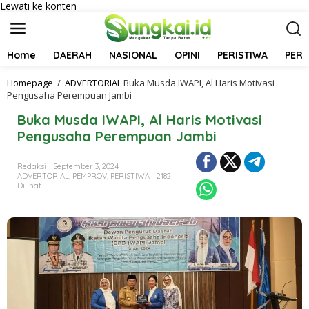
Lewati ke konten
Home
DAERAH
NASIONAL
OPINI
PERISTIWA
PER
Homepage
/
ADVERTORIAL
Buka Musda IWAPI, Al Haris Motivasi
Pengusaha Perempuan Jambi
Buka Musda IWAPI, Al Haris Motivasi
Pengusaha Perempuan Jambi
Redaksi
September 3, 2024
ADVERTORIAL
,
PEMPROV
,
PERISTIWA
2182
Dilihat