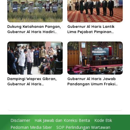
Dukung Ketahanan Pangan,
Gubernur Al Haris Lantik
Gubernur Al Haris Hadiri
Lima Pejabat Pimpinan
Panen Raya TNI di
Tinggi Pratama, Tekankan
Kabupaten Tanjungjabung
Penguatan Kinerja dan
Timur
Integritas
Dampingi Wapres Gibran,
Gubernur Al Haris Jawab
Gubernur Al Haris
Pandangan Umum Fraksi
Perjuangkan MRI Baru dan
DPRD: Komitmen Perkuat
Tambahan Dokter Spesialis
Tata Kelola dan
untuk RSUD Raden Mattaher
Kesejahteraan Masyarakat
Disclaimer
Hak Jawab dan Koreksi Berita
Kode Etik
Pedoman Media Siber
SOP Perlindungan Wartawan