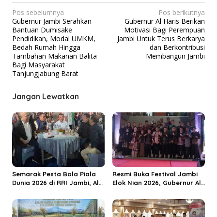
N
Pos sebelumnya
Pos berikutnya
Gubernur Jambi Serahkan
Gubernur Al Haris Berikan
a
Bantuan Dumisake
Motivasi Bagi Perempuan
v
Pendidikan, Modal UMKM,
Jambi Untuk Terus Berkarya
Bedah Rumah Hingga
dan Berkontribusi
i
Tambahan Makanan Balita
Membangun Jambi
g
Bagi Masyarakat
Tanjungjabung Barat
a
s
Jangan Lewatkan
i
p
o
s
Semarak Pesta Bola Piala
Resmi Buka Festival Jambi
Dunia 2026 di RRI Jambi, Al
Elok Nian 2026, Gubernur Al
Haris: Momentum Dongkrak
Haris Dorong Sungai Penuh
Ekonomi Rakyat
Jadi Destinasi Wisata
Budaya Unggulan