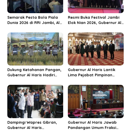
o
s
Semarak Pesta Bola Piala
Resmi Buka Festival Jambi
Dunia 2026 di RRI Jambi, Al
Elok Nian 2026, Gubernur Al
Haris: Momentum Dongkrak
Haris Dorong Sungai Penuh
Ekonomi Rakyat
Jadi Destinasi Wisata
Budaya Unggulan
Dukung Ketahanan Pangan,
Gubernur Al Haris Lantik
Gubernur Al Haris Hadiri
Lima Pejabat Pimpinan
Panen Raya TNI di
Tinggi Pratama, Tekankan
Kabupaten Tanjungjabung
Penguatan Kinerja dan
Timur
Integritas
Dampingi Wapres Gibran,
Gubernur Al Haris Jawab
Gubernur Al Haris
Pandangan Umum Fraksi