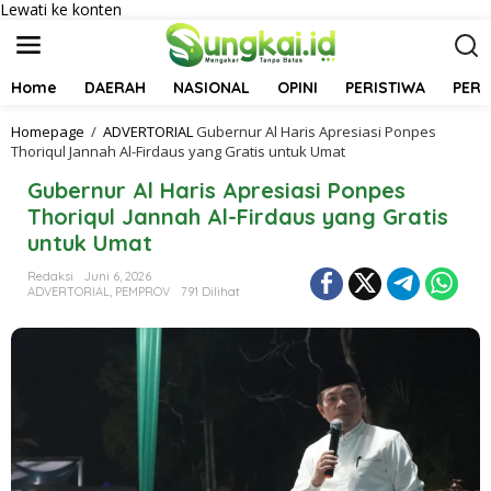
Lewati ke konten
Home
DAERAH
NASIONAL
OPINI
PERISTIWA
PER
Homepage
/
ADVERTORIAL
Gubernur Al Haris Apresiasi Ponpes
Thoriqul Jannah Al-Firdaus yang Gratis untuk Umat
Gubernur Al Haris Apresiasi Ponpes
Thoriqul Jannah Al-Firdaus yang Gratis
untuk Umat
Redaksi
Juni 6, 2026
ADVERTORIAL
,
PEMPROV
791 Dilihat