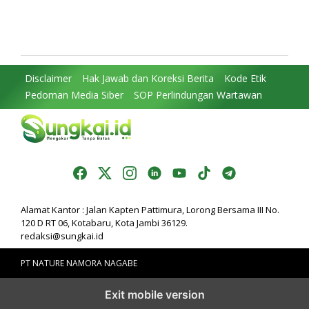
Perjuangkan MRI Baru dan
DPRD: Komitmen Perkuat
Tambahan Dokter Spesialis
Tata Kelola dan
untuk RSUD Raden Mattaher
Kesejahteraan Masyarakat
Disclaimer
Hak Jawab dan Koreksi Berita
Kode Etik
Pedoman Media Siber
SOP Perlindungan Wartawan
Alamat Kantor : Jalan Kapten Pattimura, Lorong Bersama III No.
120 D RT 06, Kotabaru, Kota Jambi 36129.
redaksi@sungkai.id
PT NATURE NAMORA NAGABE
Exit mobile version