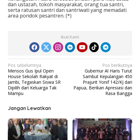
dan ustazah, tokoh masyarakat, orang tua santri,
serta ratusan santri dan santriwati yang memadati
area pondok pesantren. (*)
Ikuti Kami
N
Pos sebelumnya
Pos berikutnya
Mensos Gus Ipul Open
Gubernur Al Haris Turut
a
House Sekolah Rakyat di
Sambut Kepulangan 450
v
Jambi, Tegaskan Siswa SR
Prajurit Yonif 142/KJ dari
Dipilih dari Keluarga Tak
Papua, Berikan Apresiasi dan
i
Mampu
Rasa Bangga
g
a
Jangan Lewatkan
s
i
p