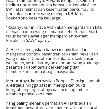
Dalam sambutannya, Al Haris mengajak seluruh
hadirin untuk senantiasa bersyukur kepada Allah
SWT atas nikmat dan kesempatan berkumpul di
pondok pesantren yang dipimpin KH. Mas
Soekartono beserta keluarga.
“Rasa syukur ini insya Allah akan mengantarkan kita
menjadi hamba yang mendapat keberkahan. Mari
terus bershalawat agar memperoleh syafaat
Rasulullah SAW,” ujarnya.
Al Haris menegaskan bahwa mendirikan dan
mengelola pondok pesantren bukanlah pekerjaan
yang mudah. Dibutuhkan kesabaran, keikhlasan,
istiqomah, serta dukungan ekonomi yang kuat agar
pesantren dapat terus berkembang dan
memberikan manfaat bagi masyarakat.
Menurutnya, keberhasilan Ponpes Thoriqul Jannah
Al-Firdaus hingga saat ini merupakan bukti
keteguhan pengasuhnya dalam mengemban
amanah pendidikan umat.
Yang paling menarik perhatian Al Haris adalah
komitmen pesantren yang menggratiskan seluruh