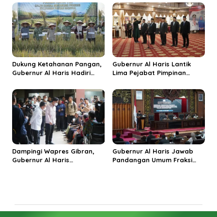
Ekonomi Rakyat
Jadi Destinasi Wisata
Budaya Unggulan
Dukung Ketahanan Pangan,
Gubernur Al Haris Lantik
Gubernur Al Haris Hadiri
Lima Pejabat Pimpinan
Panen Raya TNI di
Tinggi Pratama, Tekankan
Kabupaten Tanjungjabung
Penguatan Kinerja dan
Timur
Integritas
Dampingi Wapres Gibran,
Gubernur Al Haris Jawab
Gubernur Al Haris
Pandangan Umum Fraksi
Perjuangkan MRI Baru dan
DPRD: Komitmen Perkuat
Tambahan Dokter Spesialis
Tata Kelola dan
untuk RSUD Raden Mattaher
Kesejahteraan Masyarakat