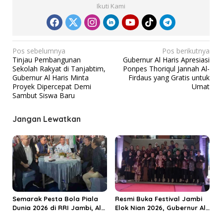
Ikuti Kami
N
Pos sebelumnya
Pos berikutnya
Tinjau Pembangunan
Gubernur Al Haris Apresiasi
a
Sekolah Rakyat di Tanjabtim,
Ponpes Thoriqul Jannah Al-
v
Gubernur Al Haris Minta
Firdaus yang Gratis untuk
Proyek Dipercepat Demi
Umat
i
Sambut Siswa Baru
g
a
Jangan Lewatkan
s
i
p
o
s
Semarak Pesta Bola Piala
Resmi Buka Festival Jambi
Dunia 2026 di RRI Jambi, Al
Elok Nian 2026, Gubernur Al
Haris: Momentum Dongkrak
Haris Dorong Sungai Penuh