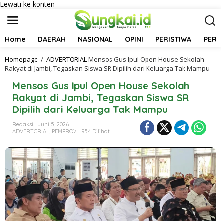
Lewati ke konten
Home
DAERAH
NASIONAL
OPINI
PERISTIWA
PER
Homepage
/
ADVERTORIAL
Mensos Gus Ipul Open House Sekolah
Rakyat di Jambi, Tegaskan Siswa SR Dipilih dari Keluarga Tak Mampu
Mensos Gus Ipul Open House Sekolah
Rakyat di Jambi, Tegaskan Siswa SR
Dipilih dari Keluarga Tak Mampu
Redaksi
Juni 5, 2026
ADVERTORIAL
,
PEMPROV
954 Dilihat