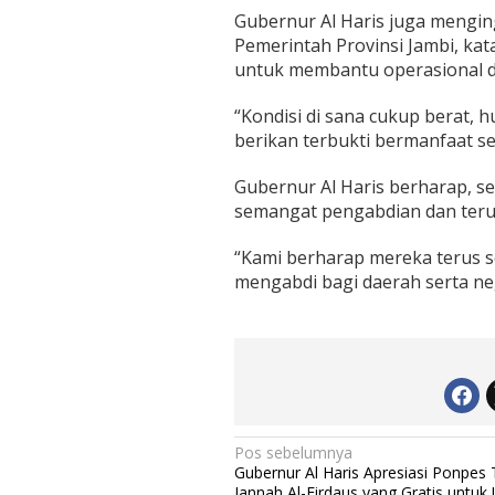
u
Gubernur Al Haris juga mengin
a
Pemerintah Provinsi Jambi, ka
,
untuk membantu operasional d
B
e
r
“Kondisi di sana cukup berat, 
i
berikan terbukti bermanfaat s
k
a
Gubernur Al Haris berharap, se
n
semangat pengabdian dan terus
A
p
r
“Kami berharap mereka terus s
e
mengabdi bagi daerah serta neg
s
i
a
s
i
d
a
n
R
N
Pos sebelumnya
a
Gubernur Al Haris Apresiasi Ponpes 
a
s
Jannah Al-Firdaus yang Gratis untuk