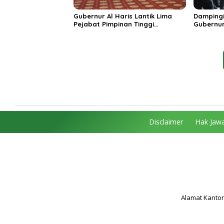
Gubernur Al Haris Lantik Lima
Dampingi
Pejabat Pimpinan Tinggi
Gubernur
Pratama, Tekankan Penguatan
MRI Baru
Kinerja dan Integritas
Spesiali
Mattahe
Disclaimer
Hak Jawa
Alamat Kantor 