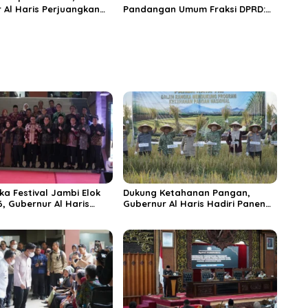
 Al Haris Perjuangkan
Pandangan Umum Fraksi DPRD:
 dan Tambahan Dokter
Komitmen Perkuat Tata Kelola
s untuk RSUD Raden
dan Kesejahteraan Masyarakat
r
ka Festival Jambi Elok
Dukung Ketahanan Pangan,
6, Gubernur Al Haris
Gubernur Al Haris Hadiri Panen
ungai Penuh Jadi
Raya TNI di Kabupaten
i Wisata Budaya
Tanjungjabung Timur
n