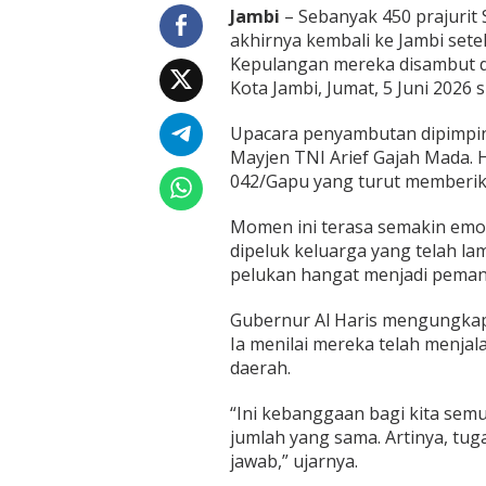
r
Jambi
– Sebanyak 450 prajurit 
a
akhirnya kembali ke Jambi set
j
Kepulangan mereka disambut da
u
Kota Jambi, Jumat, 5 Juni 2026 s
r
i
t
Upacara penyambutan dipimpi
Y
Mayjen TNI Arief Gajah Mada. 
o
042/Gapu yang turut memberikan
n
i
f
Momen ini terasa semakin emosi
1
dipeluk keluarga yang telah l
4
pelukan hangat menjadi pema
2
/
Gubernur Al Haris mengungkapka
K
J
Ia menilai mereka telah menja
d
daerah.
a
r
“Ini kebanggaan bagi kita sem
i
jumlah yang sama. Artinya, tu
P
a
jawab,” ujarnya.
p