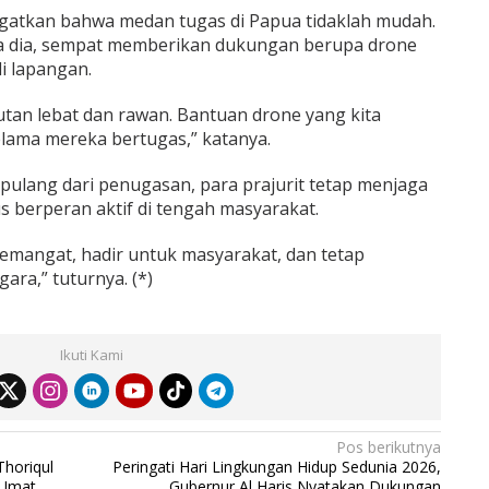
gatkan bahwa medan tugas di Papua tidaklah mudah.
ta dia, sempat memberikan dukungan berupa drone
i lapangan.
hutan lebat dan rawan. Bantuan drone yang kita
elama mereka bertugas,” katanya.
pulang dari penugasan, para prajurit tetap menjaga
 berperan aktif di tengah masyarakat.
emangat, hadir untuk masyarakat, dan tetap
ara,” tuturnya. (*)
Ikuti Kami
Pos berikutnya
Thoriqul
Peringati Hari Lingkungan Hidup Sedunia 2026,
 Umat
Gubernur Al Haris Nyatakan Dukungan