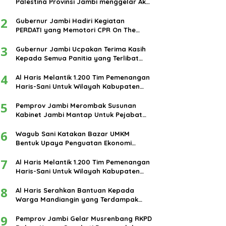
Palestina Provinsi Jambi menggelar Aksi
damai di bundaran Tugu Keris Siginjai
2
kota Jambi.
Gubernur Jambi Hadiri Kegiatan
PERDATI yang Memotori CPR On The
Road
3
Gubernur Jambi Ucpakan Terima Kasih
Kepada Semua Panitia yang Terlibat
Dalam Terselenggaranya Ibadah Haji
4
Tahun 2024
Al Haris Melantik 1.200 Tim Pemenangan
Haris-Sani Untuk Wilayah Kabupaten
Muarojambi
5
Pemprov Jambi Merombak Susunan
Kabinet Jambi Mantap Untuk Pejabat
Eselon III dan IV
6
Wagub Sani Katakan Bazar UMKM
Bentuk Upaya Penguatan Ekonomi
Masyarakat
7
Al Haris Melantik 1.200 Tim Pemenangan
Haris-Sani Untuk Wilayah Kabupaten
Muarojambi
8
Al Haris Serahkan Bantuan Kepada
Warga Mandiangin yang Terdampak
Banjir
9
Pemprov Jambi Gelar Musrenbang RKPD