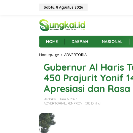
L
e
Sabtu, 8 Agustus 2026
w
a
t
i
k
e
HOME
DAERAH
NASIONAL
k
o
Homepage
/
ADVERTORIAL
G
n
u
t
Gubernur Al Haris 
b
e
e
n
450 Prajurit Yonif 
r
n
Apresiasi dan Ras
u
r
A
Redaksi
Juni 6, 2026
l
ADVERTORIAL
,
PEMPROV
588 Dilihat
H
a
r
i
s