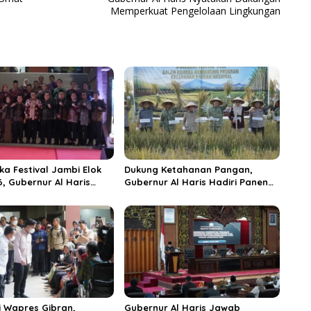
Memperkuat Pengelolaan Lingkungan
ka Festival Jambi Elok
Dukung Ketahanan Pangan,
6, Gubernur Al Haris
Gubernur Al Haris Hadiri Panen
ungai Penuh Jadi
Raya TNI di Kabupaten
i Wisata Budaya
Tanjungjabung Timur
n
 Wapres Gibran,
Gubernur Al Haris Jawab