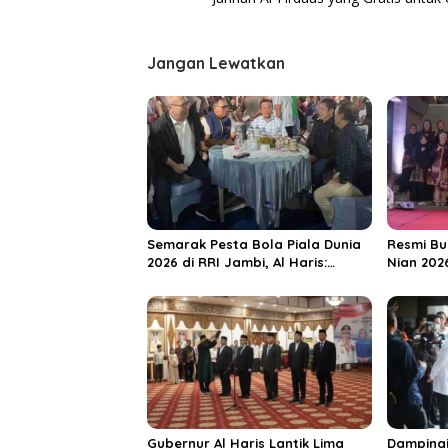
a
v
B
i
a
Jangan Lewatkan
n
g
g
a
g
a
s
i
p
o
s
Semarak Pesta Bola Piala Dunia
Resmi Bu
2026 di RRI Jambi, Al Haris:
Nian 202
Momentum Dongkrak Ekonomi
Dorong S
Rakyat
Destinas
Unggula
Gubernur Al Haris Lantik Lima
Dampingi