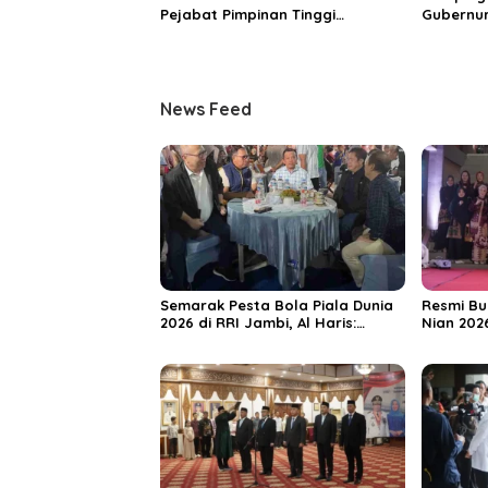
Pejabat Pimpinan Tinggi
Gubernur
Pratama, Tekankan Penguatan
MRI Baru
Kinerja dan Integritas
Spesiali
Mattahe
News Feed
Semarak Pesta Bola Piala Dunia
Resmi Bu
2026 di RRI Jambi, Al Haris:
Nian 202
Momentum Dongkrak Ekonomi
Dorong S
Rakyat
Destinas
Unggula