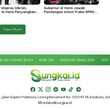
 Wapres Gibran,
Gubernur Al Haris Jawab
 Al Haris Perjuangkan
Pandangan Umum Fraksi DPRD:
 dan Tambahan Dokter
Komitmen Perkuat Tata Kelola
s untuk RSUD Raden
dan Kesejahteraan Masyarakat
r
View More
b dan Koreksi Berita
Kode Etik
Pedoman Media Siber
SOP 
: Jalan Kapten Pattimura, Lorong Bersama III No. 120 D RT 06, Kotabaru, Ko
redaksi@sungkai.id