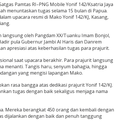
Satgas Pamtas RI–PNG Mobile Yonif 142/Ksatria Jaya
elah menuntaskan tugas selama 15 bulan di Papua.
lam upacara resmi di Mako Yonif 142/KJ, Kasang,
iang.
n langsung oleh Pangdam XX/Tuanku Imam Bonjol,
Hadir pula Gubernur Jambi Al Haris dan Danrem
 apresiasi atas keberhasilan tugas para prajurit.
onal saat upacara berakhir. Para prajurit langsung
ama menanti. Tangis haru, senyum bahagia, hingga
ndangan yang mengisi lapangan Mako.
n rasa bangga atas dedikasi prajurit Yonif 142/KJ.
lankan tugas dengan baik sekaligus menjaga nama
ua. Mereka berangkat 450 orang dan kembali dengan
gas dijalankan dengan baik dan penuh tanggung