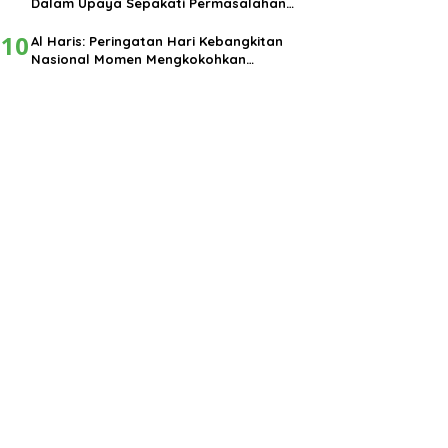
Dalam Upaya Sepakati Permasalahan
Pembangunan
10
Al Haris: Peringatan Hari Kebangkitan
Nasional Momen Mengkokohkan
Semangat Nasionalisme