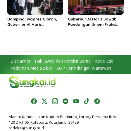
Dampingi Wapres Gibran,
Gubernur Al Haris Jawab
Gubernur Al Haris
Pandangan Umum Fraksi
Perjuangkan MRI Baru dan
DPRD: Komitmen Perkuat
Tambahan Dokter Spesialis
Tata Kelola dan
untuk RSUD Raden Mattaher
Kesejahteraan Masyarakat
Disclaimer
Hak Jawab dan Koreksi Berita
Kode Etik
Pedoman Media Siber
SOP Perlindungan Wartawan
Alamat Kantor : Jalan Kapten Pattimura, Lorong Bersama III No.
120 D RT 06, Kotabaru, Kota Jambi 36129.
redaksi@sungkai.id