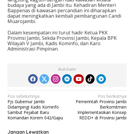
budaya yang ada di Jambi itu. Kehadiran Menteri
Bappenas di kawasan percandian ini diharapkan
dapat meningkatkan kembali pembangunan Candi
Muarojambi.
Dalam kesempatan ini turut hadir Ketua PKK
Provinsi Jambi, Sekda Provinsi Jambi, Kepala BPK
Wilayah V Jambi, Kadis Kominfo, dan Karo
Administrasi Pimpinan.
Ikuti Kami
N
Pos sebelumnya
Pos berikutnya
Pjs Gubernur Jambi
Pemerintah Provinsi Jambi
a
Didampingi Kadis Kominfo
Berkomitmen
v
Sambut Pejabat Baru
Implementasikan Konsep
Komandan Korem 042/Gapu
REDD+ di Provinsi Jambi
i
g
Jangan Lewatkan