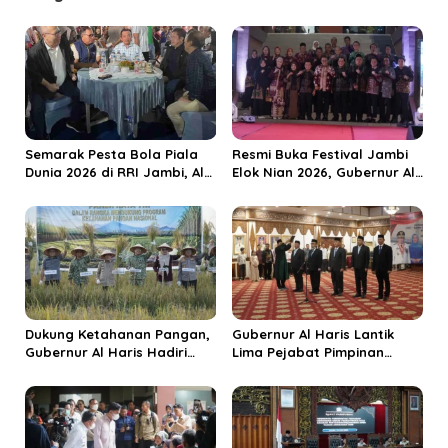
a
s
i
p
o
s
Semarak Pesta Bola Piala
Resmi Buka Festival Jambi
Dunia 2026 di RRI Jambi, Al
Elok Nian 2026, Gubernur Al
Haris: Momentum Dongkrak
Haris Dorong Sungai Penuh
Ekonomi Rakyat
Jadi Destinasi Wisata
Budaya Unggulan
Dukung Ketahanan Pangan,
Gubernur Al Haris Lantik
Gubernur Al Haris Hadiri
Lima Pejabat Pimpinan
Panen Raya TNI di
Tinggi Pratama, Tekankan
Kabupaten Tanjungjabung
Penguatan Kinerja dan
Timur
Integritas