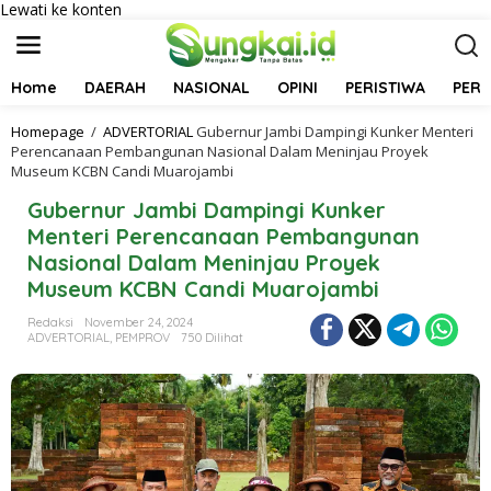
Lewati ke konten
Home
DAERAH
NASIONAL
OPINI
PERISTIWA
PER
Homepage
/
ADVERTORIAL
Gubernur Jambi Dampingi Kunker Menteri
Perencanaan Pembangunan Nasional Dalam Meninjau Proyek
Museum KCBN Candi Muarojambi
Gubernur Jambi Dampingi Kunker
Menteri Perencanaan Pembangunan
Nasional Dalam Meninjau Proyek
Museum KCBN Candi Muarojambi
Redaksi
November 24, 2024
ADVERTORIAL
,
PEMPROV
750 Dilihat