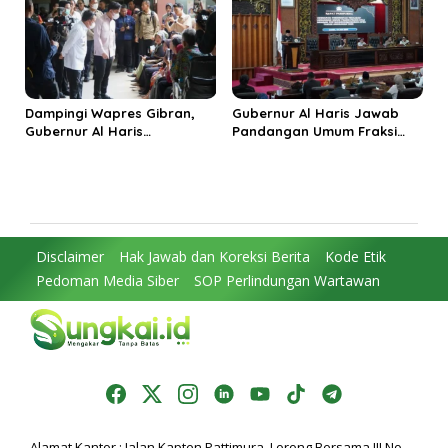
Timur
Integritas
Dampingi Wapres Gibran,
Gubernur Al Haris Jawab
Gubernur Al Haris
Pandangan Umum Fraksi
Perjuangkan MRI Baru dan
DPRD: Komitmen Perkuat
Tambahan Dokter Spesialis
Tata Kelola dan
untuk RSUD Raden Mattaher
Kesejahteraan Masyarakat
Disclaimer
Hak Jawab dan Koreksi Berita
Kode Etik
Pedoman Media Siber
SOP Perlindungan Wartawan
Alamat Kantor : Jalan Kapten Pattimura, Lorong Bersama III No.