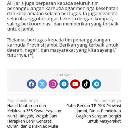
Al Haris juga berpesan kepada seluruh tim
penanggulangan karhutla agar menjaga kesehatan
dan keselamatan selama bertugas. Ia juga meminta
seluruh anggota satgas bekerja dengan kompak,
saling berkoordinasi, dan memberikan yang terbaik
untuk Jambi.
“Selamat bertugas kepada tim penanggulangan
karhutla Provinsi Jambi. Berikan yang terbaik untuk
daerah, negeri, dan masyarakat yang kita sayangi,”
tuturnya. (*)
Ikuti Kami
N
Pos sebelumnya
Pos berikutnya
Hadiri Khataman dan
Rabu Berkah TP PKK Provinsi
a
Kelulusan 355 Siswa Yayasan
Jambi, Dinas Pendidikan
v
Nurul Hidayah, Wagub Sani
Bagikan Sarapan Bergizi
Harapkan Lahir Generasi
untuk Masyarakat
i
Qurani dan Berakhlak Mulia