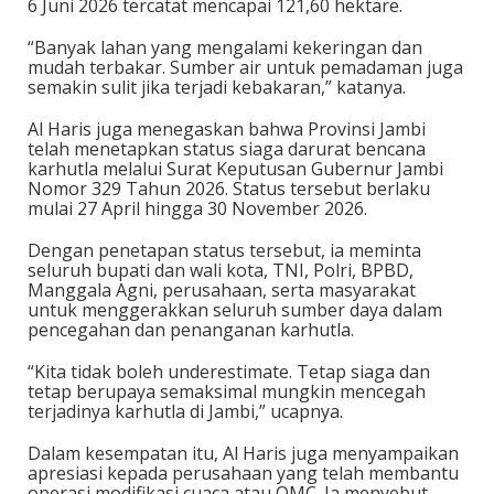
6 Juni 2026 tercatat mencapai 121,60 hektare.
“Banyak lahan yang mengalami kekeringan dan
mudah terbakar. Sumber air untuk pemadaman juga
semakin sulit jika terjadi kebakaran,” katanya.
Al Haris juga menegaskan bahwa Provinsi Jambi
telah menetapkan status siaga darurat bencana
karhutla melalui Surat Keputusan Gubernur Jambi
Nomor 329 Tahun 2026. Status tersebut berlaku
mulai 27 April hingga 30 November 2026.
Dengan penetapan status tersebut, ia meminta
seluruh bupati dan wali kota, TNI, Polri, BPBD,
Manggala Agni, perusahaan, serta masyarakat
untuk menggerakkan seluruh sumber daya dalam
pencegahan dan penanganan karhutla.
“Kita tidak boleh underestimate. Tetap siaga dan
tetap berupaya semaksimal mungkin mencegah
terjadinya karhutla di Jambi,” ucapnya.
Dalam kesempatan itu, Al Haris juga menyampaikan
apresiasi kepada perusahaan yang telah membantu
operasi modifikasi cuaca atau OMC. Ia menyebut,