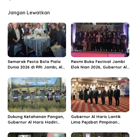
g
a
Jangan Lewatkan
s
i
p
o
s
Semarak Pesta Bola Piala
Resmi Buka Festival Jambi
Dunia 2026 di RRI Jambi, Al
Elok Nian 2026, Gubernur Al
Haris: Momentum Dongkrak
Haris Dorong Sungai Penuh
Ekonomi Rakyat
Jadi Destinasi Wisata
Budaya Unggulan
Dukung Ketahanan Pangan,
Gubernur Al Haris Lantik
Gubernur Al Haris Hadiri
Lima Pejabat Pimpinan
Panen Raya TNI di
Tinggi Pratama, Tekankan
Kabupaten Tanjungjabung
Penguatan Kinerja dan