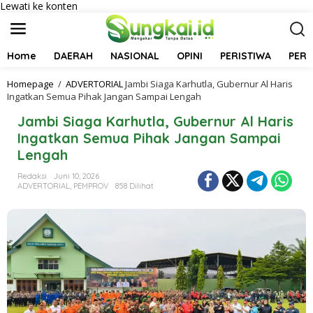
Lewati ke konten
Home
DAERAH
NASIONAL
OPINI
PERISTIWA
PER
Homepage
/
ADVERTORIAL
Jambi Siaga Karhutla, Gubernur Al Haris
Ingatkan Semua Pihak Jangan Sampai Lengah
Jambi Siaga Karhutla, Gubernur Al Haris
Ingatkan Semua Pihak Jangan Sampai
Lengah
Redaksi
Juni 10, 2026
ADVERTORIAL
,
PEMPROV
858 Dilihat