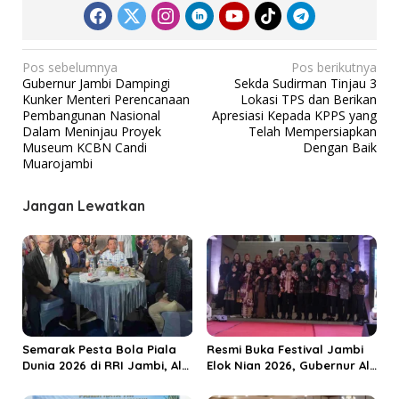
N
Pos sebelumnya
Pos berikutnya
Gubernur Jambi Dampingi
Sekda Sudirman Tinjau 3
a
Kunker Menteri Perencanaan
Lokasi TPS dan Berikan
v
Pembangunan Nasional
Apresiasi Kepada KPPS yang
Dalam Meninjau Proyek
Telah Mempersiapkan
i
Museum KCBN Candi
Dengan Baik
g
Muarojambi
a
Jangan Lewatkan
s
i
p
o
s
Semarak Pesta Bola Piala
Resmi Buka Festival Jambi
Dunia 2026 di RRI Jambi, Al
Elok Nian 2026, Gubernur Al
Haris: Momentum Dongkrak
Haris Dorong Sungai Penuh
Ekonomi Rakyat
Jadi Destinasi Wisata