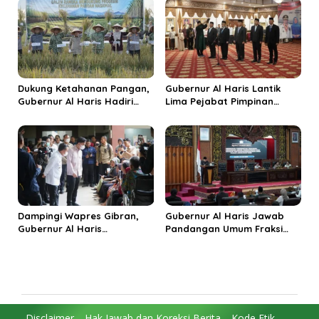
Budaya Unggulan
Dukung Ketahanan Pangan,
Gubernur Al Haris Lantik
Gubernur Al Haris Hadiri
Lima Pejabat Pimpinan
Panen Raya TNI di
Tinggi Pratama, Tekankan
Kabupaten Tanjungjabung
Penguatan Kinerja dan
Timur
Integritas
Dampingi Wapres Gibran,
Gubernur Al Haris Jawab
Gubernur Al Haris
Pandangan Umum Fraksi
Perjuangkan MRI Baru dan
DPRD: Komitmen Perkuat
Tambahan Dokter Spesialis
Tata Kelola dan
untuk RSUD Raden Mattaher
Kesejahteraan Masyarakat
Disclaimer
Hak Jawab dan Koreksi Berita
Kode Etik