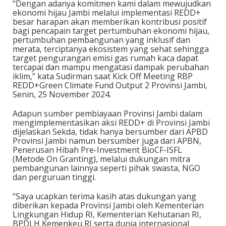
“Dengan adanya komitmen kami dalam mewujudkan
ekonomi hijau Jambi melalui implementasi REDD+
besar harapan akan memberikan kontribusi positif
bagi pencapain target pertumbuhan ekonomi hijau,
pertumbuhan pembangunan yang inklusif dan
merata, terciptanya ekosistem yang sehat sehingga
target pengurangan emisi gas rumah kaca dapat
tercapai dan mampu mengatasi dampak perubahan
iklim,” kata Sudirman saat Kick Off Meeting RBP
REDD+Green Climate Fund Output 2 Provinsi Jambi,
Senin, 25 November 2024.
Adapun sumber pembiayaan Provinsi Jambi dalam
mengimplementasikan aksi REDD+ di Provinsi Jambi
dijelaskan Sekda, tidak hanya bersumber dari APBD
Provinsi Jambi namun bersumber juga dari APBN,
Penerusan Hibah Pre-Investment BioCF-ISFL
(Metode On Granting), melalui dukungan mitra
pembangunan lainnya seperti pihak swasta, NGO
dan perguruan tinggi.
“Saya ucapkan terima kasih atas dukungan yang
diberikan kepada Provinsi Jambi oleh Kementerian
Lingkungan Hidup RI, Kementerian Kehutanan RI,
BPDLH Kemenkeu RI serta dunia internasional