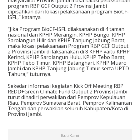
masyarakat Provinsi Jambi maka lokasi pelaksanaan
program RBP GCF Output 2 Provinsi Jambi
dipisahkan dari lokasi pelaksanaan program BioCF-
ISFL,” katanya.
“Jika Program BioCF-ISFL dilaksanakan di 4 taman
nasional dan KPHP Merangin, KPHP Bungo, KPHP
Sarolangun Hilir dan KPHP Tanjung Jabung Barat,
maka lokasi pelaksanaan Program RBP GCF Output
2 Provinsi Jambi di laksanakan di 8 KPHP yaitu KPHP
Kerinci, KPHP Sarolangun Hulu, KPHP Tebo Barat,
KPHP Tebo Timur, KPHP Batanghari, KPHP Muaro
Jambi dan KPHP Tanjung Jabung Timur serta UPTD
Tahura,” tuturnya.
Sekedar informasi kegiatan Kick Off Meeting RBP
REDD+Green Climate Fund Output 2 Provinsi Jambi
turut dihadiri perwakilan dari Pemprov Kepulauan
Riau, Pemprov Sumatera Barat, Pemprov Kalimantan
Tengah dan perwakilan seluruh Kabupaten/Kota di
Provinsi Jambi.
Ikuti Kami