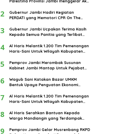
Nasabah Diminta Jangan Khawa
Palestina Provinsi Jambi menggelar Aksi
damai di bundaran Tugu Keris Siginjai
Menjamin Tidak Ada Kerugian 
2
kota Jambi.
Gubernur Jambi Hadiri Kegiatan
PERDATI yang Memotori CPR On The
Road
ni 3, 2025
3
Gubernur Jambi Ucpakan Terima Kasih
Kepada Semua Panitia yang Terlibat
Dalam Terselenggaranya Ibadah Haji
4
Tahun 2024
Al Haris Melantik 1.200 Tim Pemenangan
Haris-Sani Untuk Wilayah Kabupaten
Muarojambi
5
Pemprov Jambi Merombak Susunan
Kabinet Jambi Mantap Untuk Pejabat
amadan Penuh Berkah, PT
Lapor Pak Pol! Nilai
Eselon III dan IV
ayang Mangurai Jambi
Kerugian Tak Pernah
6
Wagub Sani Katakan Bazar UMKM
agi-Bagi Takjil pada Para
Disampaikan, Duit Deviden
Bentuk Upaya Penguatan Ekonomi
engguna Jalan
Diduga Digeser Buat Tutupi
Masyarakat
Insiden Saldo Raib Nasabah
7
Al Haris Melantik 1.200 Tim Pemenangan
Bank Jambi
Haris-Sani Untuk Wilayah Kabupaten
Muarojambi
8
Al Haris Serahkan Bantuan Kepada
Warga Mandiangin yang Terdampak
Banjir
9
Pemprov Jambi Gelar Musrenbang RKPD