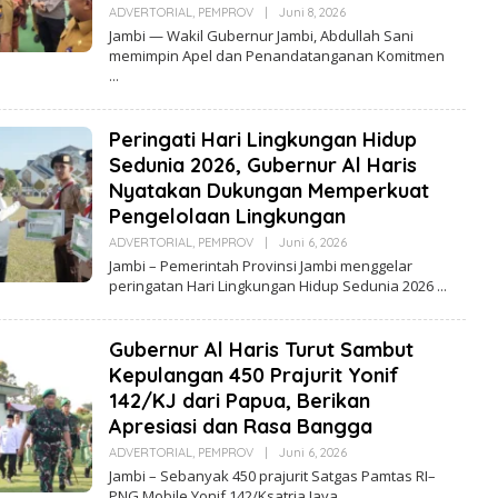
ADVERTORIAL
,
PEMPROV
|
Juni 8, 2026
O
L
Jambi — Wakil Gubernur Jambi, Abdullah Sani
E
memimpin Apel dan Penandatanganan Komitmen
H
R
E
D
A
Peringati Hari Lingkungan Hidup
K
S
Sedunia 2026, Gubernur Al Haris
I
Nyatakan Dukungan Memperkuat
Pengelolaan Lingkungan
ADVERTORIAL
,
PEMPROV
|
Juni 6, 2026
O
L
Jambi – Pemerintah Provinsi Jambi menggelar
E
peringatan Hari Lingkungan Hidup Sedunia 2026
H
R
E
D
Gubernur Al Haris Turut Sambut
A
K
Kepulangan 450 Prajurit Yonif
S
142/KJ dari Papua, Berikan
I
Apresiasi dan Rasa Bangga
ADVERTORIAL
,
PEMPROV
|
Juni 6, 2026
O
L
Jambi – Sebanyak 450 prajurit Satgas Pamtas RI–
E
PNG Mobile Yonif 142/Ksatria Jaya