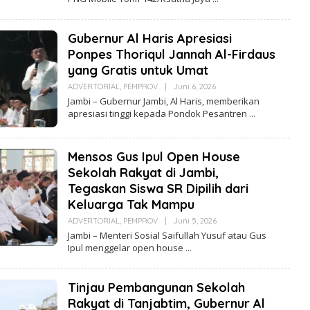
H
R
E
D
Gubernur Al Haris Apresiasi
A
K
Ponpes Thoriqul Jannah Al-Firdaus
S
yang Gratis untuk Umat
I
ADVERTORIAL
,
PEMPROV
|
Juni 6, 2026
O
L
Jambi – Gubernur Jambi, Al Haris, memberikan
E
apresiasi tinggi kepada Pondok Pesantren
H
R
E
D
Mensos Gus Ipul Open House
A
K
Sekolah Rakyat di Jambi,
S
I
Tegaskan Siswa SR Dipilih dari
Keluarga Tak Mampu
ADVERTORIAL
,
PEMPROV
|
Juni 5, 2026
O
L
Jambi – Menteri Sosial Saifullah Yusuf atau Gus
E
Ipul menggelar open house
H
R
E
D
Tinjau Pembangunan Sekolah
A
K
Rakyat di Tanjabtim, Gubernur Al
S