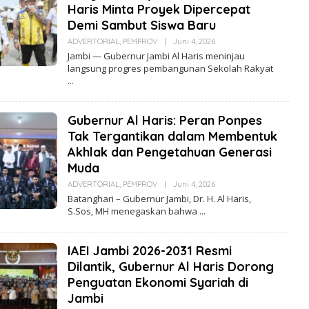
Haris Minta Proyek Dipercepat
I
Demi Sambut Siswa Baru
ADVERTORIAL
,
PEMPROV
|
Juni 4, 2026
O
L
Jambi — Gubernur Jambi Al Haris meninjau
E
langsung progres pembangunan Sekolah Rakyat
H
R
E
D
A
Gubernur Al Haris: Peran Ponpes
K
S
Tak Tergantikan dalam Membentuk
I
Akhlak dan Pengetahuan Generasi
Muda
ADVERTORIAL
,
PEMPROV
|
Juni 4, 2026
O
L
Batanghari – Gubernur Jambi, Dr. H. Al Haris,
E
S.Sos, MH menegaskan bahwa
H
R
E
D
IAEI Jambi 2026-2031 Resmi
A
K
Dilantik, Gubernur Al Haris Dorong
S
Penguatan Ekonomi Syariah di
I
Jambi