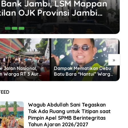
kepada Warga Aur Kenali
kpile Batu Bara PT SAS
Ju
»
k Mematikan Debu
Warga Sebut PT SAS Tak
R
ara “Hantui” Warga
Ada Iktikad Baik
M
nali dan Mendalo
B
P
FEED
Wagub Abdullah Sani Tegaskan
Tak Ada Ruang untuk Titipan saat
Pimpin Apel SPMB Berintegritas
Tahun Ajaran 2026/2027