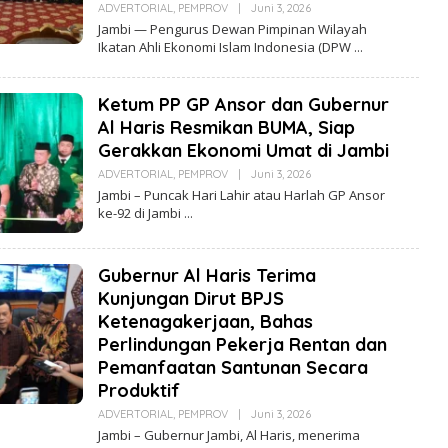
ADVERTORIAL
,
PEMPROV
|
Juni 3, 2026
O
L
Jambi — Pengurus Dewan Pimpinan Wilayah
E
Ikatan Ahli Ekonomi Islam Indonesia (DPW
H
R
E
D
Ketum PP GP Ansor dan Gubernur
A
K
Al Haris Resmikan BUMA, Siap
S
Gerakkan Ekonomi Umat di Jambi
I
ADVERTORIAL
,
PEMPROV
|
Juni 3, 2026
O
L
Jambi – Puncak Hari Lahir atau Harlah GP Ansor
E
ke-92 di Jambi
H
R
E
D
Gubernur Al Haris Terima
A
K
Kunjungan Dirut BPJS
S
I
Ketenagakerjaan, Bahas
Perlindungan Pekerja Rentan dan
Pemanfaatan Santunan Secara
Produktif
ADVERTORIAL
,
PEMPROV
|
Juni 3, 2026
O
L
Jambi – Gubernur Jambi, Al Haris, menerima
E