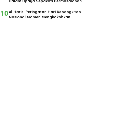
Dalam Upaya Sepakati Permasalahan
Pembangunan
10
Al Haris: Peringatan Hari Kebangkitan
Nasional Momen Mengkokohkan
Semangat Nasionalisme