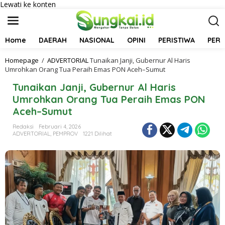
Lewati ke konten
Home
DAERAH
NASIONAL
OPINI
PERISTIWA
PER
Homepage
/
ADVERTORIAL
Tunaikan Janji, Gubernur Al Haris
Umrohkan Orang Tua Peraih Emas PON Aceh–Sumut
Tunaikan Janji, Gubernur Al Haris
Umrohkan Orang Tua Peraih Emas PON
Aceh–Sumut
Redaksi
Februari 4, 2026
ADVERTORIAL
,
PEMPROV
1221 Dilihat