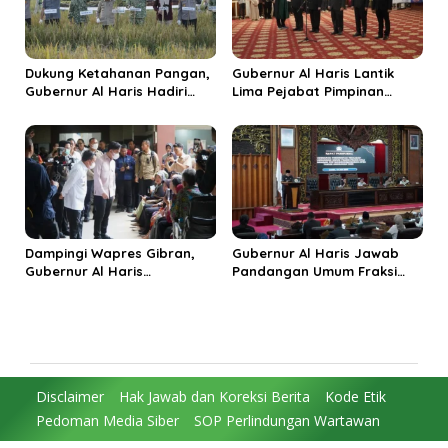
Dukung Ketahanan Pangan,
Gubernur Al Haris Lantik
Gubernur Al Haris Hadiri
Lima Pejabat Pimpinan
Panen Raya TNI di
Tinggi Pratama, Tekankan
Kabupaten Tanjungjabung
Penguatan Kinerja dan
Timur
Integritas
Dampingi Wapres Gibran,
Gubernur Al Haris Jawab
Gubernur Al Haris
Pandangan Umum Fraksi
Perjuangkan MRI Baru dan
DPRD: Komitmen Perkuat
Tambahan Dokter Spesialis
Tata Kelola dan
untuk RSUD Raden Mattaher
Kesejahteraan Masyarakat
Disclaimer
Hak Jawab dan Koreksi Berita
Kode Etik
Pedoman Media Siber
SOP Perlindungan Wartawan