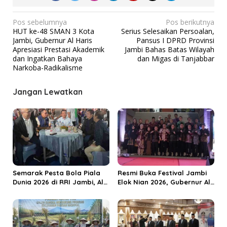
N
Pos sebelumnya
Pos berikutnya
HUT ke-48 SMAN 3 Kota
Serius Selesaikan Persoalan,
a
Jambi, Gubernur Al Haris
Pansus I DPRD Provinsi
v
Apresiasi Prestasi Akademik
Jambi Bahas Batas Wilayah
dan Ingatkan Bahaya
dan Migas di Tanjabbar
i
Narkoba-Radikalisme
g
a
Jangan Lewatkan
s
i
p
o
s
Semarak Pesta Bola Piala
Resmi Buka Festival Jambi
Dunia 2026 di RRI Jambi, Al
Elok Nian 2026, Gubernur Al
Haris: Momentum Dongkrak
Haris Dorong Sungai Penuh
Ekonomi Rakyat
Jadi Destinasi Wisata
Budaya Unggulan