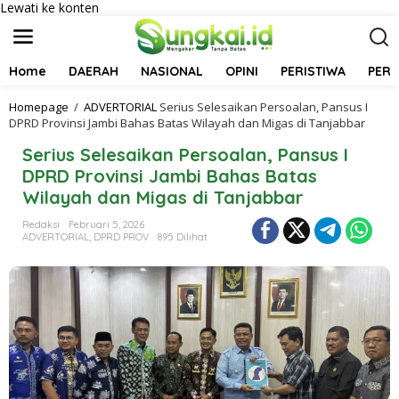
Lewati ke konten
Home
DAERAH
NASIONAL
OPINI
PERISTIWA
PER
Homepage
/
ADVERTORIAL
Serius Selesaikan Persoalan, Pansus I
DPRD Provinsi Jambi Bahas Batas Wilayah dan Migas di Tanjabbar
Serius Selesaikan Persoalan, Pansus I
DPRD Provinsi Jambi Bahas Batas
Wilayah dan Migas di Tanjabbar
Redaksi
Februari 5, 2026
ADVERTORIAL
,
DPRD PROV
895 Dilihat