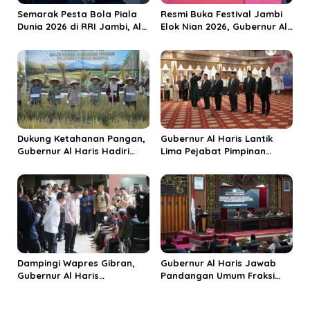
s
Semarak Pesta Bola Piala
Resmi Buka Festival Jambi
Dunia 2026 di RRI Jambi, Al
Elok Nian 2026, Gubernur Al
Haris: Momentum Dongkrak
Haris Dorong Sungai Penuh
Ekonomi Rakyat
Jadi Destinasi Wisata
Budaya Unggulan
Dukung Ketahanan Pangan,
Gubernur Al Haris Lantik
Gubernur Al Haris Hadiri
Lima Pejabat Pimpinan
Panen Raya TNI di
Tinggi Pratama, Tekankan
Kabupaten Tanjungjabung
Penguatan Kinerja dan
Timur
Integritas
Dampingi Wapres Gibran,
Gubernur Al Haris Jawab
Gubernur Al Haris
Pandangan Umum Fraksi
Perjuangkan MRI Baru dan
DPRD: Komitmen Perkuat
Tambahan Dokter Spesialis
Tata Kelola dan