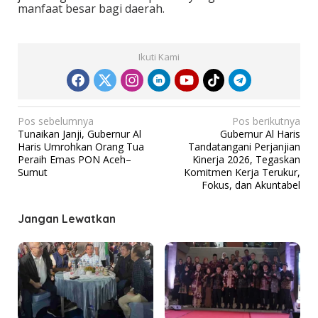
manfaat besar bagi daerah.
Ikuti Kami
N
Pos sebelumnya
Pos berikutnya
Tunaikan Janji, Gubernur Al
Gubernur Al Haris
a
Haris Umrohkan Orang Tua
Tandatangani Perjanjian
v
Peraih Emas PON Aceh–
Kinerja 2026, Tegaskan
Sumut
Komitmen Kerja Terukur,
i
Fokus, dan Akuntabel
g
a
Jangan Lewatkan
s
i
p
o