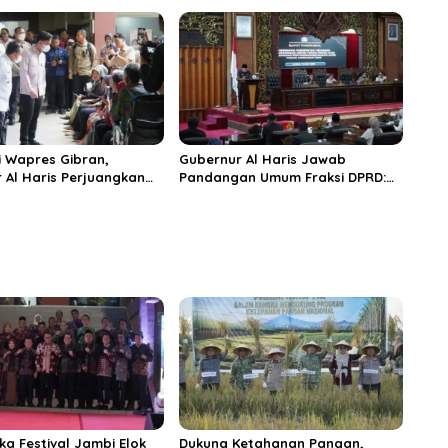
i Wisata Budaya
Tanjungjabung Timur
n
 Wapres Gibran,
Gubernur Al Haris Jawab
 Al Haris Perjuangkan
Pandangan Umum Fraksi DPRD:
 dan Tambahan Dokter
Komitmen Perkuat Tata Kelola
s untuk RSUD Raden
dan Kesejahteraan Masyarakat
r
ka Festival Jambi Elok
Dukung Ketahanan Pangan,