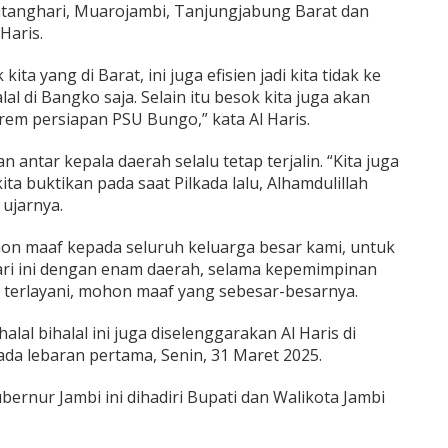
Batanghari, Muarojambi, Tanjungjabung Barat dan
Haris.
kita yang di Barat, ini juga efisien jadi kita tidak ke
alal di Bangko saja. Selain itu besok kita juga akan
em persiapan PSU Bungo,” kata Al Haris.
ntar kepala daerah selalu tetap terjalin. “Kita juga
 kita buktikan pada saat Pilkada lalu, Alhamdulillah
ujarnya.
n maaf kepada seluruh keluarga besar kami, untuk
ari ini dengan enam daerah, selama kepemimpinan
terlayani, mohon maaf yang sebesar-besarnya.
al bihalal ini juga diselenggarakan Al Haris di
da lebaran pertama, Senin, 31 Maret 2025.
rnur Jambi ini dihadiri Bupati dan Walikota Jambi