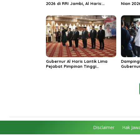
2026 di RRI Jambi, Al Haris:
Nian 202
Momentum Dongkrak Ekonomi
Dorong S
Rakyat
Destinas
Unggula
Gubernur Al Haris Lantik Lima
Dampingi
Pejabat Pimpinan Tinggi
Gubernur
Pratama, Tekankan Penguatan
MRI Baru
Kinerja dan Integritas
Spesiali
Mattahe
Disclaimer
Hak Jawa