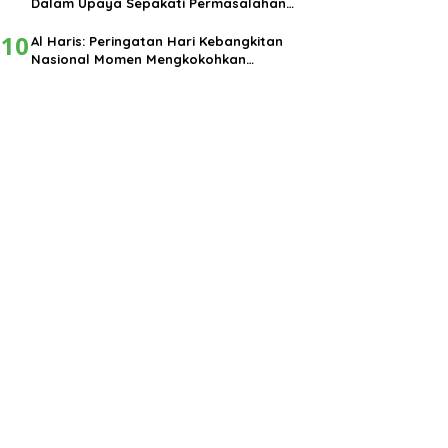
Dalam Upaya Sepakati Permasalahan
Pembangunan
10
Al Haris: Peringatan Hari Kebangkitan
Nasional Momen Mengkokohkan
Semangat Nasionalisme