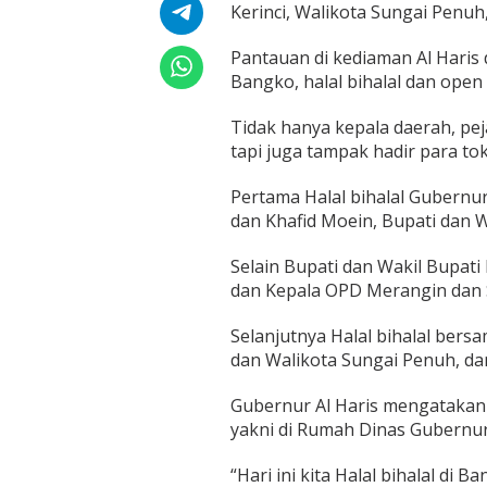
r
Kerinci, Walikota Sungai Penuh
a
h
Pantauan di kediaman Al Haris
J
Bangko, halal bihalal dan open 
a
m
Tidak hanya kepala daerah, pe
b
i
tapi juga tampak hadir para t
W
i
Pertama Halal bihalal Gubernur
l
dan Khafid Moein, Bupati dan 
a
y
a
Selain Bupati dan Wakil Bupati
h
dan Kepala OPD Merangin dan 
B
a
Selanjutnya Halal bihalal bersa
r
dan Walikota Sungai Penuh, da
a
t
d
Gubernur Al Haris mengatakan h
i
yakni di Rumah Dinas Gubernur
B
a
“Hari ini kita Halal bihalal di
n