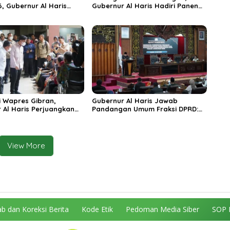
6, Gubernur Al Haris
Gubernur Al Haris Hadiri Panen
ungai Penuh Jadi
Raya TNI di Kabupaten
i Wisata Budaya
Tanjungjabung Timur
n
 Wapres Gibran,
Gubernur Al Haris Jawab
 Al Haris Perjuangkan
Pandangan Umum Fraksi DPRD:
 dan Tambahan Dokter
Komitmen Perkuat Tata Kelola
s untuk RSUD Raden
dan Kesejahteraan Masyarakat
r
View More
b dan Koreksi Berita
Kode Etik
Pedoman Media Siber
SOP 