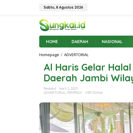
L
e
Sabtu, 8 Agustus 2026
w
a
t
i
k
e
HOME
DAERAH
NASIONAL
k
o
Homepage
/
ADVERTORIAL
A
n
l
t
Al Haris Gelar Hala
H
e
a
n
Daerah Jambi Wila
r
i
s
Redaksi
April 2, 2025
G
ADVERTORIAL
,
PEMPROV
2931 Dilihat
e
l
a
r
H
a
l