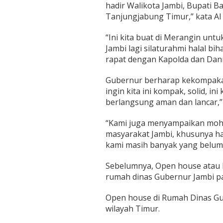
hadir Walikota Jambi, Bupati 
g
k
Tanjungjabung Timur,” kata Al 
o
“Ini kita buat di Merangin untuk 
Jambi lagi silaturahmi halal bih
rapat dengan Kapolda dan Danr
Gubernur berharap kekompakan a
ingin kita ini kompak, solid, ini
berlangsung aman dan lancar,” 
“Kami juga menyampaikan moho
masyarakat Jambi, khusunya h
kami masih banyak yang belum 
Sebelumnya, Open house atau hal
rumah dinas Gubernur Jambi pa
Open house di Rumah Dinas Gube
wilayah Timur.