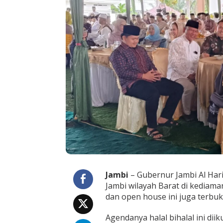
a
l
B
i
h
a
l
a
l
B
e
r
s
a
m
a
K
e
p
a
Jambi
– Gubernur Jambi Al Har
l
Jambi wilayah Barat di kediaman
a
dan open house ini juga terb
D
a
Agendanya halal bihalal ini dii
e