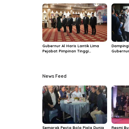
Rakyat
Destinas
Unggula
Gubernur Al Haris Lantik Lima
Dampingi
Pejabat Pimpinan Tinggi
Gubernur
Pratama, Tekankan Penguatan
MRI Baru
Kinerja dan Integritas
Spesiali
Mattahe
News Feed
Semarak Pesta Bola Piala Dunia
Resmi Bu