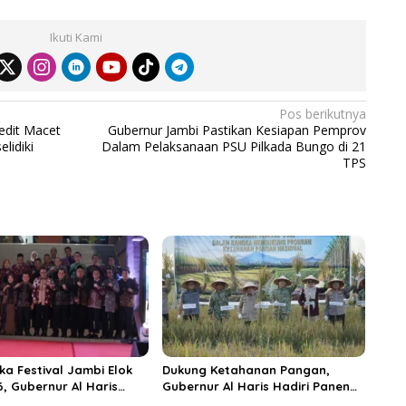
Ikuti Kami
Pos berikutnya
edit Macet
Gubernur Jambi Pastikan Kesiapan Pemprov
lidiki
Dalam Pelaksanaan PSU Pilkada Bungo di 21
TPS
ka Festival Jambi Elok
Dukung Ketahanan Pangan,
6, Gubernur Al Haris
Gubernur Al Haris Hadiri Panen
ungai Penuh Jadi
Raya TNI di Kabupaten