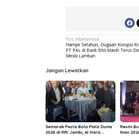
N
Pos sebelumnya
Hampir Setahun, Dugaan Korupsi Kr
a
PT PAL di Bank BNI Masih Terus Dise
v
Meski Lamban
i
Jangan Lewatkan
g
a
s
i
p
o
s
Semarak Pesta Bola Piala Dunia
Resmi Bu
2026 di RRI Jambi, Al Haris:
Nian 202
Momentum Dongkrak Ekonomi
Dorong S