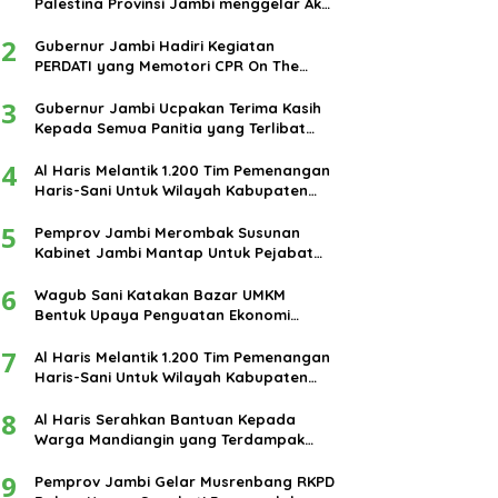
Palestina Provinsi Jambi menggelar Aksi
damai di bundaran Tugu Keris Siginjai
2
kota Jambi.
Gubernur Jambi Hadiri Kegiatan
PERDATI yang Memotori CPR On The
Road
3
Gubernur Jambi Ucpakan Terima Kasih
Kepada Semua Panitia yang Terlibat
Dalam Terselenggaranya Ibadah Haji
4
Tahun 2024
Al Haris Melantik 1.200 Tim Pemenangan
Haris-Sani Untuk Wilayah Kabupaten
Muarojambi
5
Pemprov Jambi Merombak Susunan
Kabinet Jambi Mantap Untuk Pejabat
Eselon III dan IV
6
Wagub Sani Katakan Bazar UMKM
Bentuk Upaya Penguatan Ekonomi
Masyarakat
7
Al Haris Melantik 1.200 Tim Pemenangan
Haris-Sani Untuk Wilayah Kabupaten
Muarojambi
8
Al Haris Serahkan Bantuan Kepada
Warga Mandiangin yang Terdampak
Banjir
9
Pemprov Jambi Gelar Musrenbang RKPD