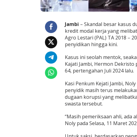
P
A
L
d
Jambi
– Skandal besar kasus du
i
B
kredit modal kerja yang melib
a
Agro Lestari (PAL) TA 2018 – 2
n
penyidikan hingga kini.
k
B
Kasus ini seolah mentok, seak
N
I
Kajati Jambi, Hermon Dekrist
M
64, pertengahan Juli 2024 lalu.
a
s
Kasi Penkum Kejati Jambi, Nol
i
penyidik masih terus melakuka
h
T
dugaan korupsi yang melibatk
e
swasta tersebut.
r
u
“Masih pemeriksaan ahli, ada a
s
Noly pada Selasa, 11 Maret 202
D
i
s
Untuk saksi, berdasarkan peng