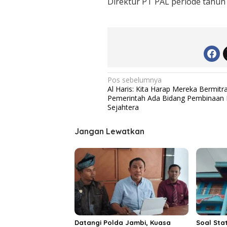
Direktur PT PAL periode tahun
N
Pos sebelumnya
Al Haris: Kita Harap Mereka Bermit
a
Pemerintah Ada Bidang Pembinaan 
v
Sejahtera
i
Jangan Lewatkan
g
a
s
i
p
o
s
Datangi Polda Jambi, Kuasa
Soal Sta