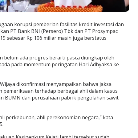
gaan korupsi pemberian fasilitas kredit investasi dan
atkan PT Bank BNI (Persero) Tbk dan PT Prosympac
019 sebesar Rp 106 miliar masih juga berstatus
an belum ada progres berarti pasca diungkap oleh
o pada pada momentum peringatan Hari Adhyaksa ke-
y Wijaya dikonfirmasi menyampaikan bahwa jaksa
n pemeriksaan terhadap berbagai ahli dalam kasus
an BUMN dan perusahaan pabrik pengolahan sawit
hli perkebunan, ahli perekonomian negara,” kata
5.
akuan Kasipenkum Kejati Jambi tersebut sudah