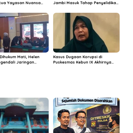
Ketua Yayasan Nuansa
Jambi Masuk Tahap Penyelidikan,
ati: Tak Ada Aturan yang
Hadi Prabowo Serahkan
g
Dokumen ke Polda Jambi
 Dihukum Mati, Helen
Kasus Dugaan Korupsi di
gendali Jaringan
Puskesmas Kebun IX Akhirnya
Divonis Seumur Hidup
Naik ke Tahap Penyidikan Setelah
Dua Tahun