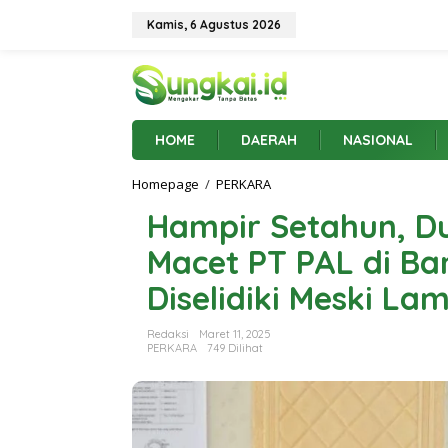
L
e
Kamis, 6 Agustus 2026
w
a
t
i
k
e
HOME
DAERAH
NASIONAL
k
o
Homepage
/
PERKARA
H
n
a
t
Hampir Setahun, Du
m
e
p
n
Macet PT PAL di Ba
i
r
Diselidiki Meski La
S
e
t
Redaksi
Maret 11, 2025
a
PERKARA
749 Dilihat
h
u
n
,
D