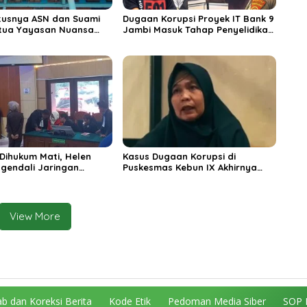
tusnya ASN dan Suami
Dugaan Korupsi Proyek IT Bank 9
Ketua Yayasan Nuansa
Jambi Masuk Tahap Penyelidikan,
ati: Tak Ada Aturan yang
Hadi Prabowo Serahkan
g
Dokumen ke Polda Jambi
 Dihukum Mati, Helen
Kasus Dugaan Korupsi di
gendali Jaringan
Puskesmas Kebun IX Akhirnya
Divonis Seumur Hidup
Naik ke Tahap Penyidikan Setelah
Dua Tahun
View More
b dan Koreksi Berita
Kode Etik
Pedoman Media Siber
SOP 