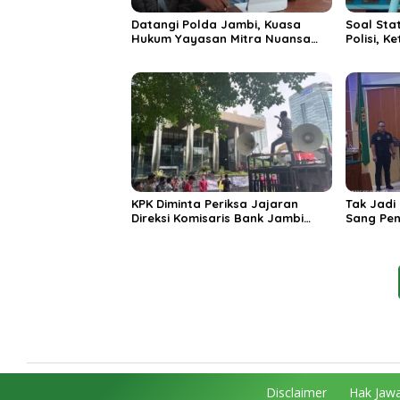
Datangi Polda Jambi, Kuasa
Soal Sta
Hukum Yayasan Mitra Nuansa
Polisi, 
Sejati: Tidak Ada Aturan yang
Mitra Sej
Melarang Polisi Mengelola
Melaran
Yayasan SPG
KPK Diminta Periksa Jajaran
Tak Jadi
Direksi Komisaris Bank Jambi
Sang Pen
Terkait Bonus Rangkap Jabatan
Narkoba 
Rp 14,47 Miliar
Disclaimer
Hak Jawa