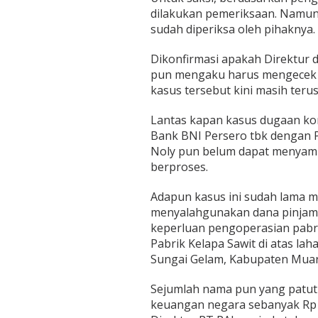
e
dilakukan pemeriksaan. Namun
l
sudah diperiksa oleh pihaknya.
i
d
Dikonfirmasi apakah Direktur d
i
k
pun mengaku harus mengecek l
i
kasus tersebut kini masih teru
M
e
Lantas kapan kasus dugaan kor
s
Bank BNI Persero tbk dengan P
k
i
Noly pun belum dapat menyamp
L
berproses.
a
m
Adapun kasus ini sudah lama m
b
menyalahgunakan dana pinjama
a
n
keperluan pengoperasian pabr
Pabrik Kelapa Sawit di atas lah
Sungai Gelam, Kabupaten Muar
Sejumlah nama pun yang patut 
keuangan negara sebanyak Rp 10