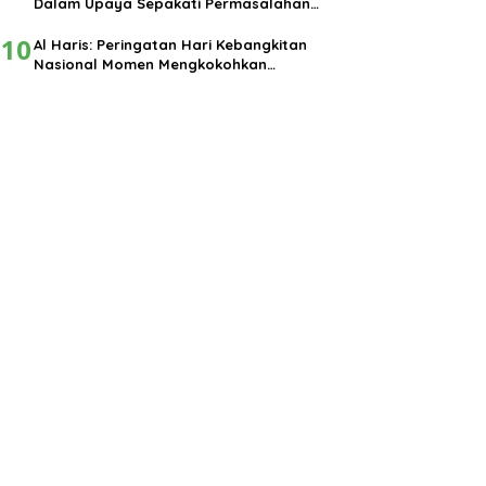
Dalam Upaya Sepakati Permasalahan
Pembangunan
10
Al Haris: Peringatan Hari Kebangkitan
Nasional Momen Mengkokohkan
Semangat Nasionalisme