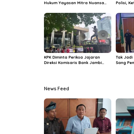
Hukum Yayasan Mitra Nuansa
Polisi, 
Sejati: Tidak Ada Aturan yang
Mitra Sej
Melarang Polisi Mengelola
Melaran
Yayasan SPG
KPK Diminta Periksa Jajaran
Tak Jadi
Direksi Komisaris Bank Jambi
Sang Pen
Terkait Bonus Rangkap Jabatan
Narkoba 
Rp 14,47 Miliar
News Feed