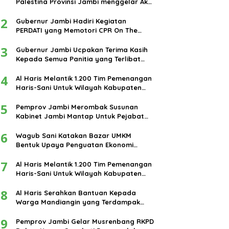
Palestina Provinsi Jambi menggelar Aksi
damai di bundaran Tugu Keris Siginjai
2
kota Jambi.
Gubernur Jambi Hadiri Kegiatan
PERDATI yang Memotori CPR On The
Road
3
Gubernur Jambi Ucpakan Terima Kasih
Kepada Semua Panitia yang Terlibat
Dalam Terselenggaranya Ibadah Haji
4
Tahun 2024
Al Haris Melantik 1.200 Tim Pemenangan
Haris-Sani Untuk Wilayah Kabupaten
Muarojambi
5
Pemprov Jambi Merombak Susunan
Kabinet Jambi Mantap Untuk Pejabat
Eselon III dan IV
6
Wagub Sani Katakan Bazar UMKM
Bentuk Upaya Penguatan Ekonomi
Masyarakat
7
Al Haris Melantik 1.200 Tim Pemenangan
Haris-Sani Untuk Wilayah Kabupaten
Muarojambi
8
Al Haris Serahkan Bantuan Kepada
Warga Mandiangin yang Terdampak
Banjir
9
Pemprov Jambi Gelar Musrenbang RKPD