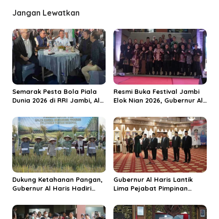
a
Jangan Lewatkan
s
i
p
o
s
Semarak Pesta Bola Piala
Resmi Buka Festival Jambi
Dunia 2026 di RRI Jambi, Al
Elok Nian 2026, Gubernur Al
Haris: Momentum Dongkrak
Haris Dorong Sungai Penuh
Ekonomi Rakyat
Jadi Destinasi Wisata
Budaya Unggulan
Dukung Ketahanan Pangan,
Gubernur Al Haris Lantik
Gubernur Al Haris Hadiri
Lima Pejabat Pimpinan
Panen Raya TNI di
Tinggi Pratama, Tekankan
Kabupaten Tanjungjabung
Penguatan Kinerja dan
Timur
Integritas