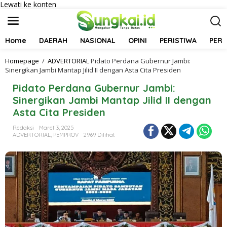
Lewati ke konten
Home
DAERAH
NASIONAL
OPINI
PERISTIWA
PER
Homepage
/
ADVERTORIAL
Pidato Perdana Gubernur Jambi:
Sinergikan Jambi Mantap Jilid II dengan Asta Cita Presiden
Pidato Perdana Gubernur Jambi:
Sinergikan Jambi Mantap Jilid II dengan
Asta Cita Presiden
Redaksi
Maret 3, 2025
ADVERTORIAL
,
PEMPROV
2969 Dilihat