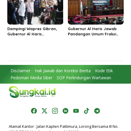
Dampingi Wapres Gibran,
Gubernur Al Haris Jawab
Gubernur Al Haris
Pandangan Umum Fraksi
Perjuangkan MRI Baru dan
DPRD: Komitmen Perkuat
Tambahan Dokter Spesialis
Tata Kelola dan
untuk RSUD Raden Mattaher
Kesejahteraan Masyarakat
Disclaimer
Hak Jawab dan Koreksi Berita
Kode Etik
Pedoman Media Siber
SOP Perlindungan Wartawan
Alamat Kantor : Jalan Kapten Pattimura, Lorong Bersama III No.