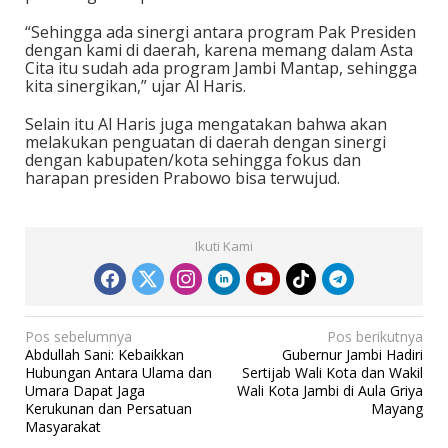
“Sehingga ada sinergi antara program Pak Presiden
dengan kami di daerah, karena memang dalam Asta
Cita itu sudah ada program Jambi Mantap, sehingga
kita sinergikan,” ujar Al Haris.
Selain itu Al Haris juga mengatakan bahwa akan
melakukan penguatan di daerah dengan sinergi
dengan kabupaten/kota sehingga fokus dan
harapan presiden Prabowo bisa terwujud.
Ikuti Kami
N
Pos sebelumnya
Pos berikutnya
Abdullah Sani: Kebaikkan
Gubernur Jambi Hadiri
a
Hubungan Antara Ulama dan
Sertijab Wali Kota dan Wakil
v
Umara Dapat Jaga
Wali Kota Jambi di Aula Griya
Kerukunan dan Persatuan
Mayang
i
Masyarakat
g