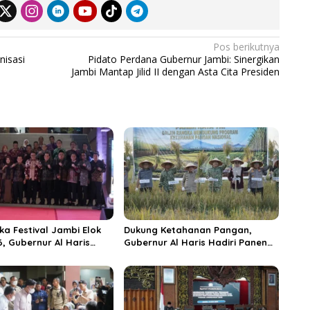
Pos berikutnya
nisasi
Pidato Perdana Gubernur Jambi: Sinergikan
Jambi Mantap Jilid II dengan Asta Cita Presiden
ka Festival Jambi Elok
Dukung Ketahanan Pangan,
6, Gubernur Al Haris
Gubernur Al Haris Hadiri Panen
ungai Penuh Jadi
Raya TNI di Kabupaten
i Wisata Budaya
Tanjungjabung Timur
n