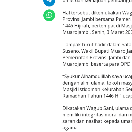
umat dan kemajuan pembangu
a
d
Hal tersebut dikemukakan Wag
a
n
Provinsi Jambi bersama Pemer
U
1446 Hijriah, bertempat di Mas
m
Muarojambi, Senin, 3 Maret 20
a
r
Tampak turut hadir dalam Saf
a
D
Suseno, Wakil Bupati Muaro Ja
a
Pemerintah Provinsi Jambi da
p
Muarojambi beserta para OPD 
a
t
“Syukur Alhamdulillah saya uca
J
a
dengan alim ulama, tokoh masy
g
Masjid Istiqomah Kelurahan Se
a
Ramadhan Tahun 1446 H,” ucap
K
e
Dikatakan Wagub Sani, ulama 
r
u
memiliki integritas moral dan
k
saran dan nasihat kepada umar
u
agama.
n