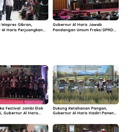
 Wapres Gibran,
Gubernur Al Haris Jawab
 Al Haris Perjuangkan
Pandangan Umum Fraksi DPRD:
 dan Tambahan Dokter
Komitmen Perkuat Tata Kelola
s untuk RSUD Raden
dan Kesejahteraan Masyarakat
r
ka Festival Jambi Elok
Dukung Ketahanan Pangan,
6, Gubernur Al Haris
Gubernur Al Haris Hadiri Panen
ungai Penuh Jadi
Raya TNI di Kabupaten
i Wisata Budaya
Tanjungjabung Timur
n