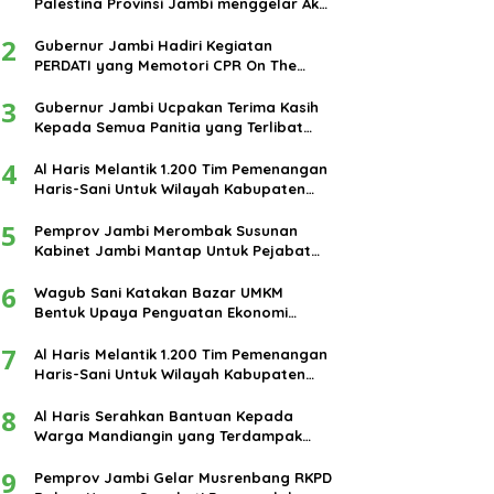
Palestina Provinsi Jambi menggelar Aksi
damai di bundaran Tugu Keris Siginjai
2
kota Jambi.
Gubernur Jambi Hadiri Kegiatan
PERDATI yang Memotori CPR On The
Road
3
Gubernur Jambi Ucpakan Terima Kasih
Kepada Semua Panitia yang Terlibat
Dalam Terselenggaranya Ibadah Haji
4
Tahun 2024
Al Haris Melantik 1.200 Tim Pemenangan
Haris-Sani Untuk Wilayah Kabupaten
Muarojambi
5
Pemprov Jambi Merombak Susunan
Kabinet Jambi Mantap Untuk Pejabat
Eselon III dan IV
6
Wagub Sani Katakan Bazar UMKM
Bentuk Upaya Penguatan Ekonomi
Masyarakat
7
Al Haris Melantik 1.200 Tim Pemenangan
Haris-Sani Untuk Wilayah Kabupaten
Muarojambi
8
Al Haris Serahkan Bantuan Kepada
Warga Mandiangin yang Terdampak
Banjir
9
Pemprov Jambi Gelar Musrenbang RKPD