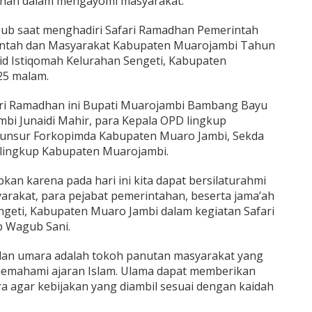
nan dalam mengayomi masyarakat.
ub saat menghadiri Safari Ramadhan Pemerintah
intah dan Masyarakat Kabupaten Muarojambi Tahun
jid Istiqomah Kelurahan Sengeti, Kabupaten
25 malam.
ari Ramadhan ini Bupati Muarojambi Bambang Bayu
mbi Junaidi Mahir, para Kepala OPD lingkup
n unsur Forkopimda Kabupaten Muaro Jambi, Sekda
lingkup Kabupaten Muarojambi.
pkan karena pada hari ini kita dapat bersilaturahmi
arakat, para pejabat pemerintahan, beserta jama’ah
ngeti, Kabupaten Muaro Jambi dalam kegiatan Safari
 Wagub Sani.
dan umara adalah tokoh panutan masyarakat yang
 memahami ajaran Islam. Ulama dapat memberikan
a agar kebijakan yang diambil sesuai dengan kaidah