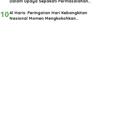
Dalam Upaya Sepakati Permasalahan
Pembangunan
10
Al Haris: Peringatan Hari Kebangkitan
Nasional Momen Mengkokohkan
Semangat Nasionalisme