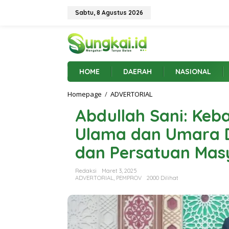
L
e
Sabtu, 8 Agustus 2026
w
a
t
i
k
e
HOME
DAERAH
NASIONAL
k
o
Homepage
/
ADVERTORIAL
A
n
b
t
Abdullah Sani: Ke
d
e
u
n
Ulama dan Umara 
l
l
dan Persatuan Mas
a
h
S
Redaksi
Maret 3, 2025
a
ADVERTORIAL
,
PEMPROV
2000 Dilihat
n
i
:
K
e