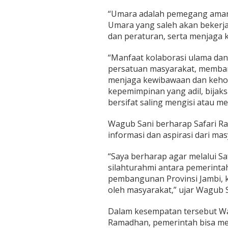
a
“Umara adalah pemegang aman
n
d
Umara yang saleh akan bekerj
a
dan peraturan, serta menjaga k
n
P
“Manfaat kolaborasi ulama d
e
persatuan masyarakat, memba
r
s
menjaga kewibawaan dan keho
a
kepemimpinan yang adil, bijak
t
bersifat saling mengisi atau me
u
a
Wagub Sani berharap Safari R
n
M
informasi dan aspirasi dari mas
a
s
“Saya berharap agar melalui S
y
silahturahmi antara pemerinta
a
pembangunan Provinsi Jambi, 
r
a
oleh masyarakat,” ujar Wagub S
k
a
Dalam kesempatan tersebut Wa
t
Ramadhan, pemerintah bisa m