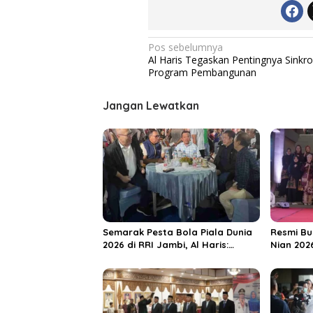
N
Pos sebelumnya
Al Haris Tegaskan Pentingnya Sinkro
a
Program Pembangunan
v
i
Jangan Lewatkan
g
a
s
i
p
o
Semarak Pesta Bola Piala Dunia
Resmi Bu
s
2026 di RRI Jambi, Al Haris:
Nian 202
Momentum Dongkrak Ekonomi
Dorong S
Rakyat
Destinas
Unggula