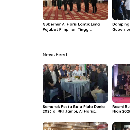
Gubernur Al Haris Lantik Lima
Dampingi
Pejabat Pimpinan Tinggi
Gubernur
Pratama, Tekankan Penguatan
MRI Baru
Kinerja dan Integritas
Spesiali
Mattahe
News Feed
Semarak Pesta Bola Piala Dunia
Resmi Bu
2026 di RRI Jambi, Al Haris:
Nian 202
Momentum Dongkrak Ekonomi
Dorong S
Rakyat
Destinas
Unggula