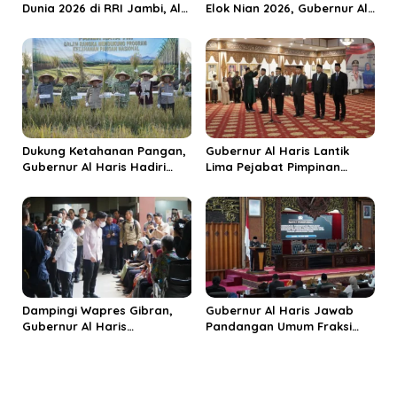
Dunia 2026 di RRI Jambi, Al
Elok Nian 2026, Gubernur Al
Haris: Momentum Dongkrak
Haris Dorong Sungai Penuh
Ekonomi Rakyat
Jadi Destinasi Wisata
Budaya Unggulan
Dukung Ketahanan Pangan,
Gubernur Al Haris Lantik
Gubernur Al Haris Hadiri
Lima Pejabat Pimpinan
Panen Raya TNI di
Tinggi Pratama, Tekankan
Kabupaten Tanjungjabung
Penguatan Kinerja dan
Timur
Integritas
Dampingi Wapres Gibran,
Gubernur Al Haris Jawab
Gubernur Al Haris
Pandangan Umum Fraksi
Perjuangkan MRI Baru dan
DPRD: Komitmen Perkuat
Tambahan Dokter Spesialis
Tata Kelola dan
untuk RSUD Raden Mattaher
Kesejahteraan Masyarakat