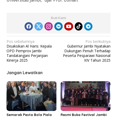
Universitas Jambi,” ujar Prof. Usman.
Ikuti Kami
N
Pos sebelumnya
Pos berikutnya
Disaksikan Al Haris: Kepala
Gubernur Jambi Nyatakan
a
OPD Pemprov Jambi
Dukungan Penuh Terhadap
v
Tandatangani Perjanjian
Peserta Pesparawi Nasional
Kinerja 2025
XIV Tahun 2025
i
g
Jangan Lewatkan
a
s
i
p
o
s
Semarak Pesta Bola Piala
Resmi Buka Festival Jambi