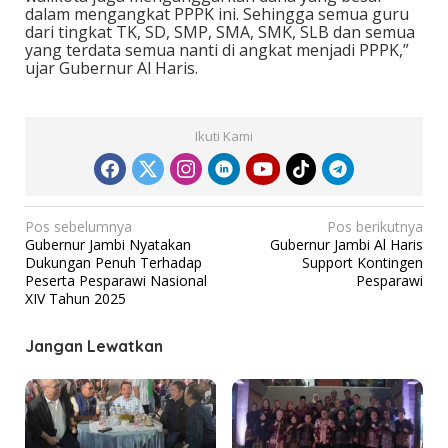
dalam mengangkat PPPK ini. Sehingga semua guru
dari tingkat TK, SD, SMP, SMA, SMK, SLB dan semua
yang terdata semua nanti di angkat menjadi PPPK,”
ujar Gubernur Al Haris.
Ikuti Kami
N
Pos sebelumnya
Pos berikutnya
Gubernur Jambi Nyatakan
Gubernur Jambi Al Haris
a
Dukungan Penuh Terhadap
Support Kontingen
v
Peserta Pesparawi Nasional
Pesparawi
XIV Tahun 2025
i
g
Jangan Lewatkan
a
s
i