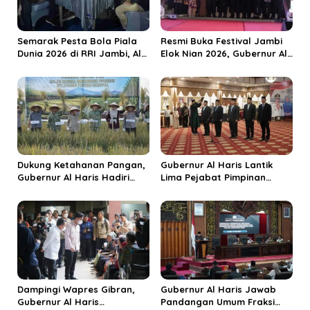
p
o
s
Semarak Pesta Bola Piala
Resmi Buka Festival Jambi
Dunia 2026 di RRI Jambi, Al
Elok Nian 2026, Gubernur Al
Haris: Momentum Dongkrak
Haris Dorong Sungai Penuh
Ekonomi Rakyat
Jadi Destinasi Wisata
Budaya Unggulan
Dukung Ketahanan Pangan,
Gubernur Al Haris Lantik
Gubernur Al Haris Hadiri
Lima Pejabat Pimpinan
Panen Raya TNI di
Tinggi Pratama, Tekankan
Kabupaten Tanjungjabung
Penguatan Kinerja dan
Timur
Integritas
Dampingi Wapres Gibran,
Gubernur Al Haris Jawab
Gubernur Al Haris
Pandangan Umum Fraksi