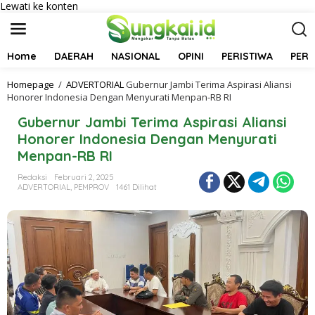
Lewati ke konten
Home
DAERAH
NASIONAL
OPINI
PERISTIWA
PER
Homepage
/
ADVERTORIAL
Gubernur Jambi Terima Aspirasi Aliansi
Honorer Indonesia Dengan Menyurati Menpan-RB RI
Gubernur Jambi Terima Aspirasi Aliansi
Honorer Indonesia Dengan Menyurati
Menpan-RB RI
Redaksi
Februari 2, 2025
ADVERTORIAL
,
PEMPROV
1461 Dilihat