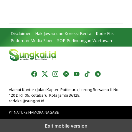
Perjuangkan MRI Baru dan
DPRD: Komitmen Perkuat
Tambahan Dokter Spesialis
Tata Kelola dan
untuk RSUD Raden Mattaher
Kesejahteraan Masyarakat
Disclaimer
Hak Jawab dan Koreksi Berita
Kode Etik
Pedoman Media Siber
SOP Perlindungan Wartawan
Alamat Kantor : Jalan Kapten Pattimura, Lorong Bersama III No.
120 D RT 06, Kotabaru, Kota Jambi 36129.
redaksi@sungkai.id
PT NATURE NAMORA NAGABE
Exit mobile version