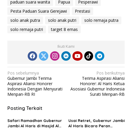
paduan suara wanita
Papua
Pesperawi
Pesta Paduan Suara Gerejawi
Prestasi
solo anak putra
solo anak putri
solo remaja putra
solo remaja putri
target 8 emas
Ikuti Kami
N
Pos sebelumnya
Pos berikutnya
Gubernur Jambi Terima
Terima Aspirasi Aliansi
a
Aspirasi Aliansi Honorer
Honorer: Al Haris Ketua
v
Indonesia Dengan Menyurati
Asosiasi Gubernur Indonesia
Menpan-RB RI
Surati Menpan-RB
i
g
Posting Terkait
a
s
Safari Ramadhan Gubernur
Usai Retret, Gubernur Jambi
Jambi Al Haris di Masjid Al
Al Haris Bicara Peran
i
Aqsho: Memperkuat
Kepala Daerah Membangun