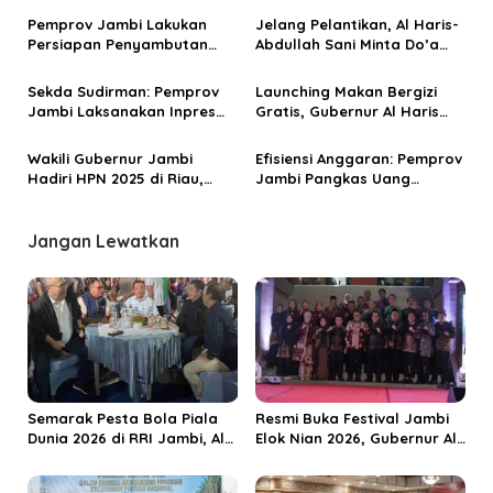
p
Silaturahim dan Pelestarian
Indonesia Emas 2045
Pemprov Jambi Lakukan
Jelang Pelantikan, Al Haris-
Nilai Agama di Kota Santri
Persiapan Penyambutan
Abdullah Sani Minta Do’a
o
Gubernur Jambi Al Haris
dan Dukungan Masyarakat
s
Pasca Pelantikan dan
Jambi
Sekda Sudirman: Pemprov
Launching Makan Bergizi
Retreat
Jambi Laksanakan Inpres
Gratis, Gubernur Al Haris
Nomor 1 Tahun 2025
Pastikan Proses Lancar dan
Menu Sehat untuk Anak
Wakili Gubernur Jambi
Efisiensi Anggaran: Pemprov
Hadiri HPN 2025 di Riau,
Jambi Pangkas Uang
Kadis Kominfo Tekankan
Perjalanan Dinas
Sinergi Pemerintah dan
Media
Jangan Lewatkan
Semarak Pesta Bola Piala
Resmi Buka Festival Jambi
Dunia 2026 di RRI Jambi, Al
Elok Nian 2026, Gubernur Al
Haris: Momentum Dongkrak
Haris Dorong Sungai Penuh
Ekonomi Rakyat
Jadi Destinasi Wisata