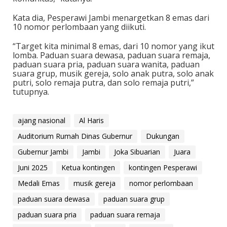
Kata dia, Pesperawi Jambi menargetkan 8 emas dari
10 nomor perlombaan yang diikuti.
“Target kita minimal 8 emas, dari 10 nomor yang ikut
lomba. Paduan suara dewasa, paduan suara remaja,
paduan suara pria, paduan suara wanita, paduan
suara grup, musik gereja, solo anak putra, solo anak
putri, solo remaja putra, dan solo remaja putri,”
tutupnya.
ajang nasional
Al Haris
Auditorium Rumah Dinas Gubernur
Dukungan
Gubernur Jambi
Jambi
Joka Sibuarian
Juara
Juni 2025
Ketua kontingen
kontingen Pesperawi
Medali Emas
musik gereja
nomor perlombaan
paduan suara dewasa
paduan suara grup
paduan suara pria
paduan suara remaja