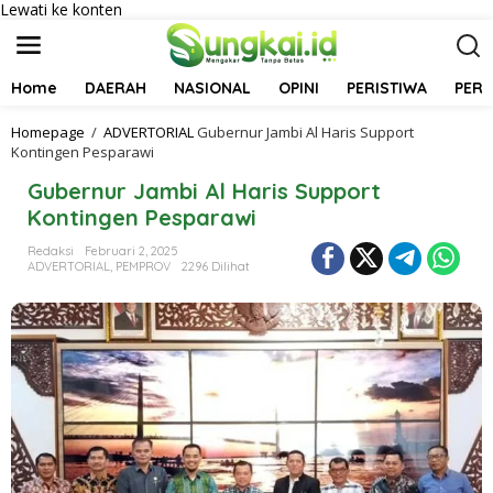
Lewati ke konten
Home
DAERAH
NASIONAL
OPINI
PERISTIWA
PER
Homepage
/
ADVERTORIAL
Gubernur Jambi Al Haris Support
Kontingen Pesparawi
Gubernur Jambi Al Haris Support
Kontingen Pesparawi
Redaksi
Februari 2, 2025
ADVERTORIAL
,
PEMPROV
2296 Dilihat