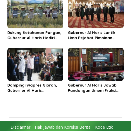
Budaya Unggulan
Dukung Ketahanan Pangan,
Gubernur Al Haris Lantik
Gubernur Al Haris Hadiri
Lima Pejabat Pimpinan
Panen Raya TNI di
Tinggi Pratama, Tekankan
Kabupaten Tanjungjabung
Penguatan Kinerja dan
Timur
Integritas
Dampingi Wapres Gibran,
Gubernur Al Haris Jawab
Gubernur Al Haris
Pandangan Umum Fraksi
Perjuangkan MRI Baru dan
DPRD: Komitmen Perkuat
Tambahan Dokter Spesialis
Tata Kelola dan
untuk RSUD Raden Mattaher
Kesejahteraan Masyarakat
Disclaimer
Hak Jawab dan Koreksi Berita
Kode Etik