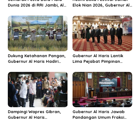
Dunia 2026 di RRI Jambi, Al
Elok Nian 2026, Gubernur Al
Haris: Momentum Dongkrak
Haris Dorong Sungai Penuh
Ekonomi Rakyat
Jadi Destinasi Wisata
Budaya Unggulan
Dukung Ketahanan Pangan,
Gubernur Al Haris Lantik
Gubernur Al Haris Hadiri
Lima Pejabat Pimpinan
Panen Raya TNI di
Tinggi Pratama, Tekankan
Kabupaten Tanjungjabung
Penguatan Kinerja dan
Timur
Integritas
Dampingi Wapres Gibran,
Gubernur Al Haris Jawab
Gubernur Al Haris
Pandangan Umum Fraksi
Perjuangkan MRI Baru dan
DPRD: Komitmen Perkuat
Tambahan Dokter Spesialis
Tata Kelola dan
untuk RSUD Raden Mattaher
Kesejahteraan Masyarakat