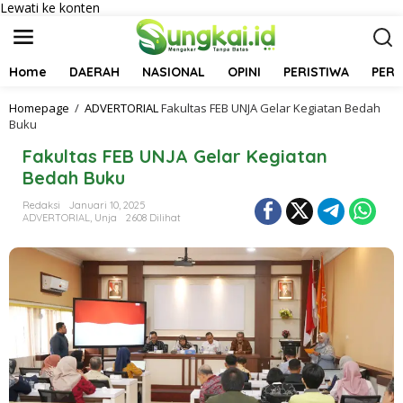
Lewati ke konten
Home
DAERAH
NASIONAL
OPINI
PERISTIWA
PER
Homepage
/
ADVERTORIAL
Fakultas FEB UNJA Gelar Kegiatan Bedah
Buku
Fakultas FEB UNJA Gelar Kegiatan
Bedah Buku
Redaksi
Januari 10, 2025
ADVERTORIAL
,
Unja
2608 Dilihat