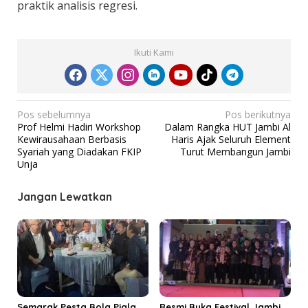
praktik analisis regresi.
Ikuti Kami
N
Pos sebelumnya
Pos berikutnya
Prof Helmi Hadiri Workshop
Dalam Rangka HUT Jambi Al
a
Kewirausahaan Berbasis
Haris Ajak Seluruh Element
v
Syariah yang Diadakan FKIP
Turut Membangun Jambi
Unja
i
g
Jangan Lewatkan
a
s
i
p
o
s
Semarak Pesta Bola Piala
Resmi Buka Festival Jambi