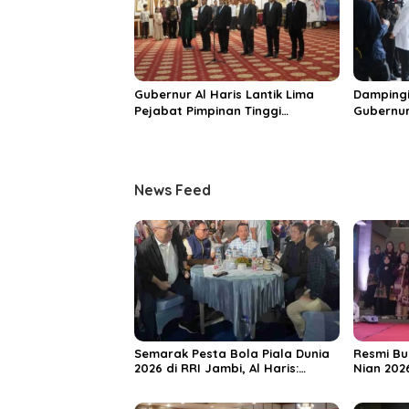
j
a
b
u
n
g
Gubernur Al Haris Lantik Lima
Dampingi
B
Pejabat Pimpinan Tinggi
Gubernur
a
Pratama, Tekankan Penguatan
MRI Baru
r
Kinerja dan Integritas
Spesiali
a
Mattahe
t
News Feed
Semarak Pesta Bola Piala Dunia
Resmi Bu
2026 di RRI Jambi, Al Haris:
Nian 202
Momentum Dongkrak Ekonomi
Dorong S
Rakyat
Destinas