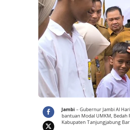
r
a
h
k
a
n
B
a
n
t
u
a
n
D
u
m
i
s
a
k
e
Jambi
– Gubernur Jambi Al Har
P
bantuan Modal UMKM, Bedah R
e
Kabupaten Tanjungjabung Barat
n
d