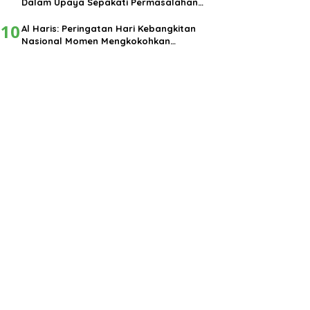
Dalam Upaya Sepakati Permasalahan
Pembangunan
10
Al Haris: Peringatan Hari Kebangkitan
Nasional Momen Mengkokohkan
Semangat Nasionalisme