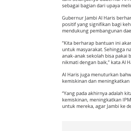
a
sebagai bagian dari upaya meli
h
H
Gubernur Jambi Al Haris berh
i
positif yang signifikan bagi 
n
g
mendukung pembangunan daera
g
a
“Kita berharap bantuan ini a
T
untuk masyarakat. Sehingga n
a
anak-anak sekolah bisa pakai 
m
b
nikmati dengan baik,” kata Al Ha
a
h
Al Haris juga menuturkan ba
a
kemiskinan dan meningkatkan I
n
M
a
“Yang pada akhirnya adalah k
k
kemiskinan, meningkatkan IPM 
a
untuk mereka, agar Jambi ke dep
n
a
n
B
a