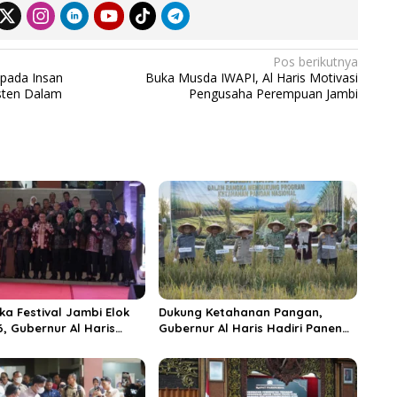
Pos berikutnya
epada Insan
Buka Musda IWAPI, Al Haris Motivasi
sten Dalam
Pengusaha Perempuan Jambi
ka Festival Jambi Elok
Dukung Ketahanan Pangan,
6, Gubernur Al Haris
Gubernur Al Haris Hadiri Panen
ungai Penuh Jadi
Raya TNI di Kabupaten
i Wisata Budaya
Tanjungjabung Timur
n