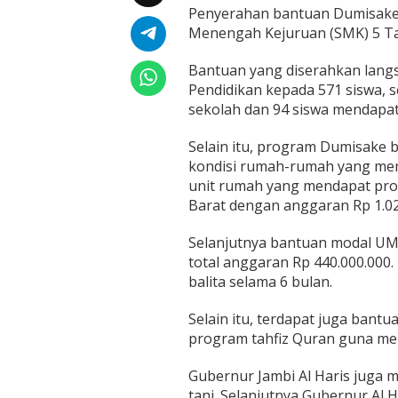
i
Penyerahan bantuan Dumisake be
d
Menengah Kejuruan (SMK) 5 Ta
i
k
Bantuan yang diserahkan langs
a
n
Pendidikan kepada 571 siswa,
,
sekolah dan 94 siswa mendapat
M
o
Selain itu, program Dumisake 
d
kondisi rumah-rumah yang mem
a
l
unit rumah yang mendapat pr
U
Barat dengan anggaran Rp 1.02
M
K
Selanjutnya bantuan modal UM
M
total anggaran Rp 440.000.000
,
B
balita selama 6 bulan.
e
d
Selain itu, terdapat juga bant
a
program tahfiz Quran guna me
h
R
Gubernur Jambi Al Haris juga
u
m
tani. Selanjutnya Gubernur Al