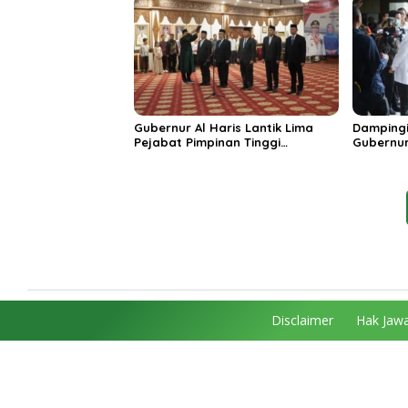
Unggula
Gubernur Al Haris Lantik Lima
Dampingi
Pejabat Pimpinan Tinggi
Gubernur
Pratama, Tekankan Penguatan
MRI Baru
Kinerja dan Integritas
Spesiali
Mattahe
Disclaimer
Hak Jawa