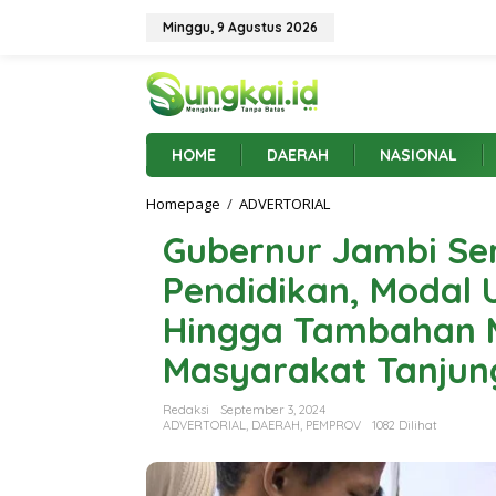
L
e
Minggu, 9 Agustus 2026
w
a
t
i
k
e
HOME
DAERAH
NASIONAL
k
o
Homepage
/
ADVERTORIAL
G
n
u
t
Gubernur Jambi Se
b
e
e
n
Pendidikan, Modal
r
n
Hingga Tambahan M
u
r
Masyarakat Tanjun
J
a
m
Redaksi
September 3, 2024
b
ADVERTORIAL
,
DAERAH
,
PEMPROV
1082 Dilihat
i
S
e