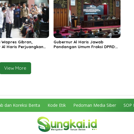
n
 Wapres Gibran,
Gubernur Al Haris Jawab
 Al Haris Perjuangkan
Pandangan Umum Fraksi DPRD:
 dan Tambahan Dokter
Komitmen Perkuat Tata Kelola
s untuk RSUD Raden
dan Kesejahteraan Masyarakat
r
View More
b dan Koreksi Berita
Kode Etik
Pedoman Media Siber
SOP 