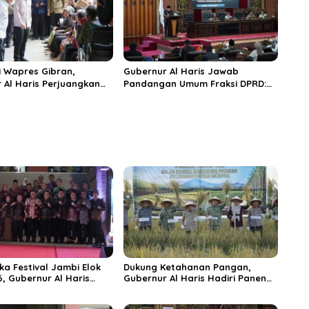
 Wapres Gibran,
Gubernur Al Haris Jawab
 Al Haris Perjuangkan
Pandangan Umum Fraksi DPRD:
 dan Tambahan Dokter
Komitmen Perkuat Tata Kelola
s untuk RSUD Raden
dan Kesejahteraan Masyarakat
r
ka Festival Jambi Elok
Dukung Ketahanan Pangan,
6, Gubernur Al Haris
Gubernur Al Haris Hadiri Panen
ungai Penuh Jadi
Raya TNI di Kabupaten
i Wisata Budaya
Tanjungjabung Timur