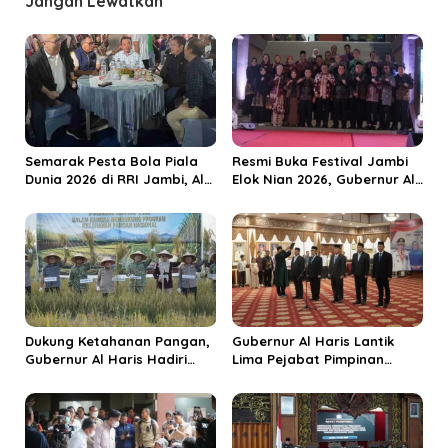
Jangan Lewatkan
a
s
i
p
o
s
Semarak Pesta Bola Piala
Resmi Buka Festival Jambi
Dunia 2026 di RRI Jambi, Al
Elok Nian 2026, Gubernur Al
Haris: Momentum Dongkrak
Haris Dorong Sungai Penuh
Ekonomi Rakyat
Jadi Destinasi Wisata
Budaya Unggulan
Dukung Ketahanan Pangan,
Gubernur Al Haris Lantik
Gubernur Al Haris Hadiri
Lima Pejabat Pimpinan
Panen Raya TNI di
Tinggi Pratama, Tekankan
Kabupaten Tanjungjabung
Penguatan Kinerja dan
Timur
Integritas