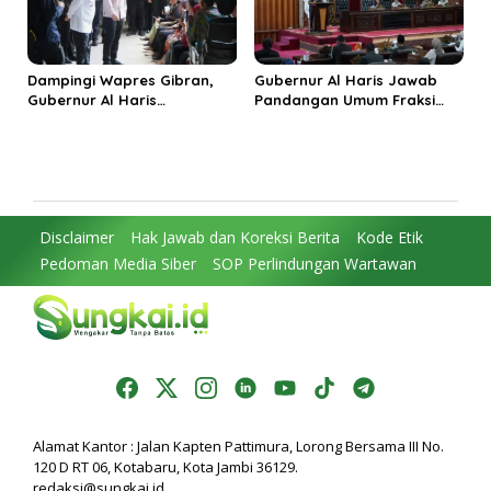
Dampingi Wapres Gibran,
Gubernur Al Haris Jawab
Gubernur Al Haris
Pandangan Umum Fraksi
Perjuangkan MRI Baru dan
DPRD: Komitmen Perkuat
Tambahan Dokter Spesialis
Tata Kelola dan
untuk RSUD Raden Mattaher
Kesejahteraan Masyarakat
Disclaimer
Hak Jawab dan Koreksi Berita
Kode Etik
Pedoman Media Siber
SOP Perlindungan Wartawan
Alamat Kantor : Jalan Kapten Pattimura, Lorong Bersama III No.
120 D RT 06, Kotabaru, Kota Jambi 36129.
redaksi@sungkai.id