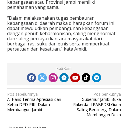
kebangsaan atau Provinsi Jambi memiliki
pemahaman yang sama.
“Dalam melaksanakan tugas pembauran
kebangsaan di daerah maka diharapkan forum ini
dapat mewujudkan pembangunan kebangsaan
dengan penuh keharmonisan, saling menghormati
dan saling percaya diantara masyarakat dari
berbagai ras, suku dan etnis serta memperkuat
persatuan dan kesatuan,” kata Amidi.
Ikuti Kami
N
Pos sebelumnya
Pos berikutnya
Al Haris Terima Apresiasi dari
Gubernur Jambi Buka
a
Ketua DPD PIKI Dalam
Rakerda II PABPDSI Guna
v
Membangun Jambi
Saling Bersinergi Dalam
Membangun Desa
i
g