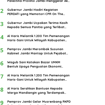
Palestina Provinsi Jambi menggelar Aksi
damai di bundaran Tugu Keris Siginjai
2
kota Jambi.
Gubernur Jambi Hadiri Kegiatan
PERDATI yang Memotori CPR On The
Road
3
Gubernur Jambi Ucpakan Terima Kasih
Kepada Semua Panitia yang Terlibat
Dalam Terselenggaranya Ibadah Haji
4
Tahun 2024
Al Haris Melantik 1.200 Tim Pemenangan
Haris-Sani Untuk Wilayah Kabupaten
Muarojambi
5
Pemprov Jambi Merombak Susunan
Kabinet Jambi Mantap Untuk Pejabat
Eselon III dan IV
6
Wagub Sani Katakan Bazar UMKM
Bentuk Upaya Penguatan Ekonomi
Masyarakat
7
Al Haris Melantik 1.200 Tim Pemenangan
Haris-Sani Untuk Wilayah Kabupaten
Muarojambi
8
Al Haris Serahkan Bantuan Kepada
Warga Mandiangin yang Terdampak
Banjir
9
Pemprov Jambi Gelar Musrenbang RKPD