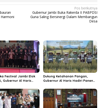
Pos berikutnya
bauran
Gubernur Jambi Buka Rakerda II PABPDSI
 Harmoni
Guna Saling Bersinergi Dalam Membangun
Desa
ka Festival Jambi Elok
Dukung Ketahanan Pangan,
6, Gubernur Al Haris
Gubernur Al Haris Hadiri Panen
ungai Penuh Jadi
Raya TNI di Kabupaten
i Wisata Budaya
Tanjungjabung Timur
n