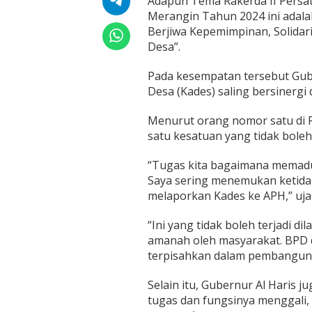
Adapun Tema Rakerda II Persa
i
Merangin Tahun 2024 ini adala
n
Berjiwa Kepemimpinan, Solidari
g
B
Desa”.
e
r
Pada kesempatan tersebut Gub
s
Desa (Kades) saling bersinerg
i
n
e
Menurut orang nomor satu di 
r
satu kesatuan yang tidak bole
g
i
“Tugas kita bagaimana memad
D
Saya sering menemukan ketida
a
l
melaporkan Kades ke APH,” ujar
a
m
“Ini yang tidak boleh terjadi di
M
amanah oleh masyarakat. BPD d
e
terpisahkan dalam pembangunan
m
b
a
Selain itu, Gubernur Al Haris
n
tugas dan fungsinya menggali
g