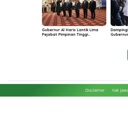
Gubernur Al Haris Lantik Lima
Dampingi
Pejabat Pimpinan Tinggi
Gubernur
Pratama, Tekankan Penguatan
MRI Baru
Kinerja dan Integritas
Spesiali
Mattahe
Disclaimer
Hak Jawa