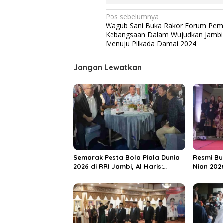
N
Pos sebelumnya
Wagub Sani Buka Rakor Forum Pem
a
Kebangsaan Dalam Wujudkan Jambi
v
Menuju Pilkada Damai 2024
i
Jangan Lewatkan
g
a
s
i
p
o
s
Semarak Pesta Bola Piala Dunia
Resmi Bu
2026 di RRI Jambi, Al Haris:
Nian 202
Momentum Dongkrak Ekonomi
Dorong S
Rakyat
Destinas
Unggula