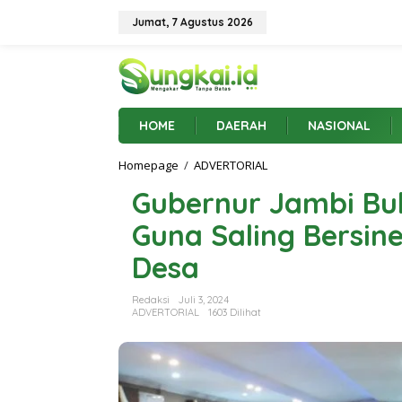
L
e
Jumat, 7 Agustus 2026
w
a
t
i
k
e
HOME
DAERAH
NASIONAL
k
o
Homepage
/
ADVERTORIAL
G
n
u
t
Gubernur Jambi Buk
b
e
e
n
Guna Saling Bersi
r
n
Desa
u
r
J
Redaksi
Juli 3, 2024
a
ADVERTORIAL
1603 Dilihat
m
b
i
B
u