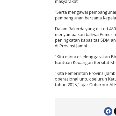
masyarakat.
u
n
“Serta mengawal pembangunan
D
e
pembangunan bersama Kepala d
s
a
Dalam Rakerda yang diikuti 450
menyampaikan bahwa Pemerint
peningkatan kapasitas SDM an
di Provinsi Jambi.
“Kita minta diselenggarakan B
Bantuan Keuangan Bersifat Khu
“Kita Pemerintah Provinsi Ja
operasional untuk seluruh Ketua
tahun 2025,” ujar Gubernur Al H