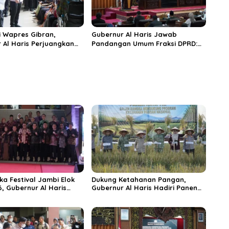
 Wapres Gibran,
Gubernur Al Haris Jawab
 Al Haris Perjuangkan
Pandangan Umum Fraksi DPRD:
 dan Tambahan Dokter
Komitmen Perkuat Tata Kelola
s untuk RSUD Raden
dan Kesejahteraan Masyarakat
r
ka Festival Jambi Elok
Dukung Ketahanan Pangan,
6, Gubernur Al Haris
Gubernur Al Haris Hadiri Panen
ungai Penuh Jadi
Raya TNI di Kabupaten
i Wisata Budaya
Tanjungjabung Timur
n