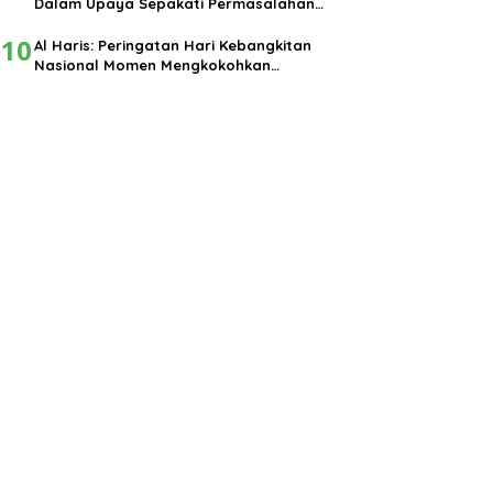
Dalam Upaya Sepakati Permasalahan
Pembangunan
10
Al Haris: Peringatan Hari Kebangkitan
Nasional Momen Mengkokohkan
Semangat Nasionalisme