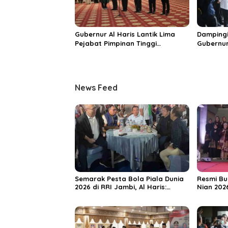
Gubernur Al Haris Lantik Lima
Dampingi
Pejabat Pimpinan Tinggi
Gubernur
Pratama, Tekankan Penguatan
MRI Baru
Kinerja dan Integritas
Spesiali
Mattahe
News Feed
Semarak Pesta Bola Piala Dunia
Resmi Bu
2026 di RRI Jambi, Al Haris:
Nian 202
Momentum Dongkrak Ekonomi
Dorong S
Rakyat
Destinas
Unggula