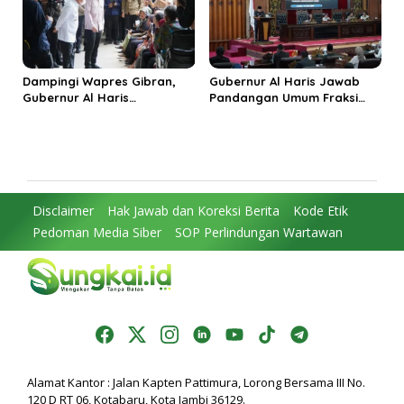
Dampingi Wapres Gibran,
Gubernur Al Haris Jawab
Gubernur Al Haris
Pandangan Umum Fraksi
Perjuangkan MRI Baru dan
DPRD: Komitmen Perkuat
Tambahan Dokter Spesialis
Tata Kelola dan
untuk RSUD Raden Mattaher
Kesejahteraan Masyarakat
Disclaimer
Hak Jawab dan Koreksi Berita
Kode Etik
Pedoman Media Siber
SOP Perlindungan Wartawan
Alamat Kantor : Jalan Kapten Pattimura, Lorong Bersama III No.
120 D RT 06, Kotabaru, Kota Jambi 36129.