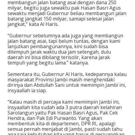
membangun jalan batang asai dengan dana 250
milyar, begitu juga sewaktu pak Hasan Basri Agus
sewaktu menjadi Gubernur beliau membangun jalan
batang jangkat 150 milyar, samapi selesai jalan
jangkat,” kata Al Haris.
“Gubernur sebelumnya ada juga yang membangun
jalan batang asai, tapi belum tuntas, dengan kami
lanjutkan pembangunannya, kini sudah bisa
ditempuh jarak waktu dua jam setengah, dulu
daerah ini bisa dibilang terisolir, karena jarak
tempuh yang begitu lama.” katanya.
Sementara itu, Gubernur Al Haris, kedepannya kalau
masyarakat Provinsi Jambi masih menghendaki
dirinya dan Abdullah Sani untuk memimpin Jambi ini,
insyaallah ia siap.
“Kalau masih di percaya kami memimpin Jambi ini,
insyaallah kita sudah ada 3 putra daerah kelahiran
Sarolangun yaitu Pak Hasan Basri Agus, Pak Cek
Hendra, dan Pak Edi Purwanto. Yang akan
membentuk kita di departemen, DPR RI, apalagi
semua pernah menjabat di Jambi, pasti sudah tahu
apa saja kebutuhan kita yang harus di perjuangkan