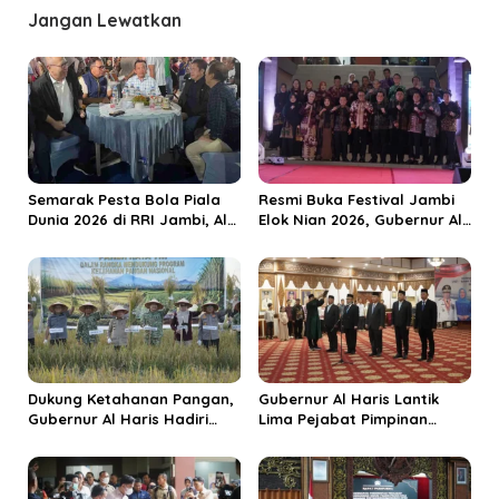
a
Jangan Lewatkan
s
i
p
o
s
Semarak Pesta Bola Piala
Resmi Buka Festival Jambi
Dunia 2026 di RRI Jambi, Al
Elok Nian 2026, Gubernur Al
Haris: Momentum Dongkrak
Haris Dorong Sungai Penuh
Ekonomi Rakyat
Jadi Destinasi Wisata
Budaya Unggulan
Dukung Ketahanan Pangan,
Gubernur Al Haris Lantik
Gubernur Al Haris Hadiri
Lima Pejabat Pimpinan
Panen Raya TNI di
Tinggi Pratama, Tekankan
Kabupaten Tanjungjabung
Penguatan Kinerja dan
Timur
Integritas