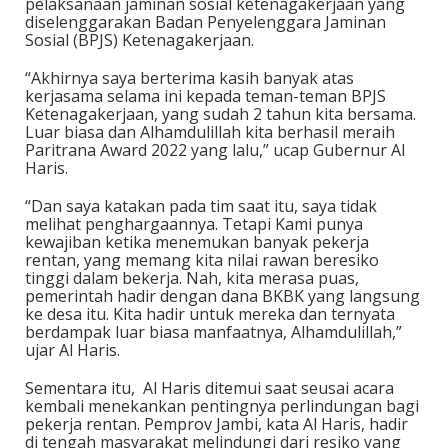
pelaksanaan jaminan sosial ketenagakerjaan yang
diselenggarakan Badan Penyelenggara Jaminan
Sosial (BPJS) Ketenagakerjaan.
“Akhirnya saya berterima kasih banyak atas
kerjasama selama ini kepada teman-teman BPJS
Ketenagakerjaan, yang sudah 2 tahun kita bersama.
Luar biasa dan Alhamdulillah kita berhasil meraih
Paritrana Award 2022 yang lalu,” ucap Gubernur Al
Haris.
“Dan saya katakan pada tim saat itu, saya tidak
melihat penghargaannya. Tetapi Kami punya
kewajiban ketika menemukan banyak pekerja
rentan, yang memang kita nilai rawan beresiko
tinggi dalam bekerja. Nah, kita merasa puas,
pemerintah hadir dengan dana BKBK yang langsung
ke desa itu. Kita hadir untuk mereka dan ternyata
berdampak luar biasa manfaatnya, Alhamdulillah,”
ujar Al Haris.
Sementara itu, Al Haris ditemui saat seusai acara
kembali menekankan pentingnya perlindungan bagi
pekerja rentan. Pemprov Jambi, kata Al Haris, hadir
di tengah masyarakat melindungi dari resiko yang