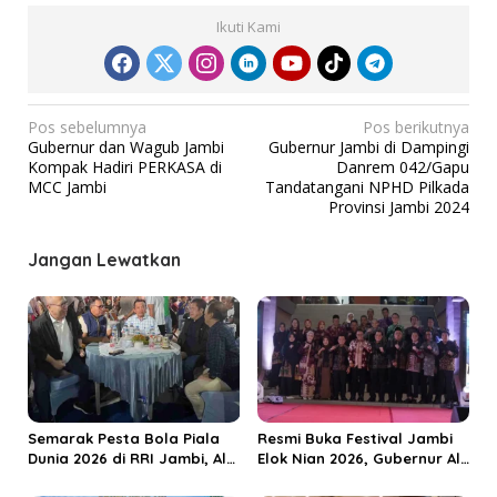
Ikuti Kami
N
Pos sebelumnya
Pos berikutnya
Gubernur dan Wagub Jambi
Gubernur Jambi di Dampingi
a
Kompak Hadiri PERKASA di
Danrem 042/Gapu
v
MCC Jambi
Tandatangani NPHD Pilkada
Provinsi Jambi 2024
i
g
Jangan Lewatkan
a
s
i
p
o
s
Semarak Pesta Bola Piala
Resmi Buka Festival Jambi
Dunia 2026 di RRI Jambi, Al
Elok Nian 2026, Gubernur Al
Haris: Momentum Dongkrak
Haris Dorong Sungai Penuh