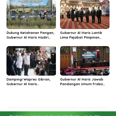
Ekonomi Rakyat
Jadi Destinasi Wisata
Budaya Unggulan
Dukung Ketahanan Pangan,
Gubernur Al Haris Lantik
Gubernur Al Haris Hadiri
Lima Pejabat Pimpinan
Panen Raya TNI di
Tinggi Pratama, Tekankan
Kabupaten Tanjungjabung
Penguatan Kinerja dan
Timur
Integritas
Dampingi Wapres Gibran,
Gubernur Al Haris Jawab
Gubernur Al Haris
Pandangan Umum Fraksi
Perjuangkan MRI Baru dan
DPRD: Komitmen Perkuat
Tambahan Dokter Spesialis
Tata Kelola dan
untuk RSUD Raden Mattaher
Kesejahteraan Masyarakat