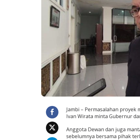
B
a
n
g
u
n
a
n
I
s
l
a
m
i
c
C
e
n
t
e
Jambi – Permasalahan proyek m
r
Ivan Wirata minta Gubernur da
y
a
Anggota Dewan dan juga mantan
n
sebelumnya bersama pihak ter
g