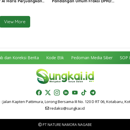
 Al Haris Perjuangkan
Pandangan Umum Fraksi DPRD:
 dan Tambahan Dokter
Komitmen Perkuat Tata Kelola
s untuk RSUD Raden
dan Kesejahteraan Masyarakat
r
View More
b dan Koreksi Berita
Kode Etik
Pedoman Media Siber
SOP 
: Jalan Kapten Pattimura, Lorong Bersama III No. 120 D RT 06, Kotabaru, Ko
redaksi@sungkai.id
PT NATURE NAMORA NAGABE