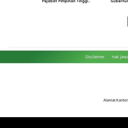
Pejabat Pimpinan Tinggi
Gubernur
Pratama, Tekankan Penguatan
MRI Baru
Kinerja dan Integritas
Spesiali
Mattahe
Disclaimer
Hak Jawa
Alamat Kantor 