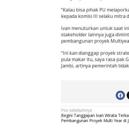
a
n
“Kalau bisa pihak PU melapork
kepada komisi III selaku mitra d
Ivan menuturkan untuk saat i
stakeholder lainnya juga dimin
pembangunan proyek Multiyear 
“Ini kan dianggap proyek strateg
pula makar itu, saya rasa pak
Jambi, artinya pemerintah tidak
N
Pos sebelumnya
Begini Tanggapan Ivan Wirata Terkai
a
Pembangunan Proyek Multi Year di 
v