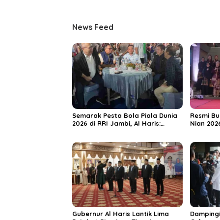
Kinerja dan Integritas
Spesiali
Mattahe
News Feed
Semarak Pesta Bola Piala Dunia
Resmi Bu
2026 di RRI Jambi, Al Haris:
Nian 202
Momentum Dongkrak Ekonomi
Dorong S
Rakyat
Destinas
Unggula
Gubernur Al Haris Lantik Lima
Dampingi