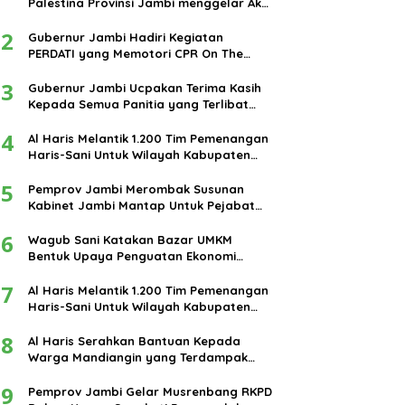
Palestina Provinsi Jambi menggelar Aksi
damai di bundaran Tugu Keris Siginjai
2
kota Jambi.
Gubernur Jambi Hadiri Kegiatan
PERDATI yang Memotori CPR On The
Road
3
Gubernur Jambi Ucpakan Terima Kasih
Kepada Semua Panitia yang Terlibat
Dalam Terselenggaranya Ibadah Haji
4
Tahun 2024
Al Haris Melantik 1.200 Tim Pemenangan
Haris-Sani Untuk Wilayah Kabupaten
Muarojambi
5
Pemprov Jambi Merombak Susunan
Kabinet Jambi Mantap Untuk Pejabat
Eselon III dan IV
6
Wagub Sani Katakan Bazar UMKM
Bentuk Upaya Penguatan Ekonomi
Masyarakat
7
Al Haris Melantik 1.200 Tim Pemenangan
Haris-Sani Untuk Wilayah Kabupaten
Muarojambi
8
Al Haris Serahkan Bantuan Kepada
Warga Mandiangin yang Terdampak
Banjir
9
Pemprov Jambi Gelar Musrenbang RKPD