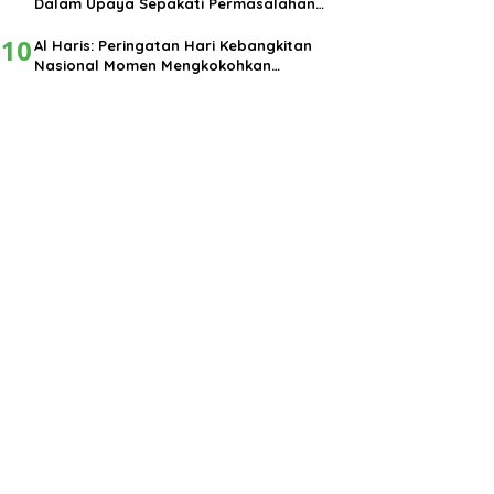
Dalam Upaya Sepakati Permasalahan
Pembangunan
10
Al Haris: Peringatan Hari Kebangkitan
Nasional Momen Mengkokohkan
Semangat Nasionalisme