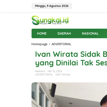
L
e
Minggu, 9 Agustus 2026
w
a
t
i
k
e
HOME
DAERAH
NASIONAL
k
o
Homepage
/
ADVERTORIAL
I
n
v
t
Ivan Wirata Sidak 
a
e
n
n
yang Dinilai Tak S
W
i
r
Redaksi
Mei 10, 2024
a
ADVERTORIAL
2647 Dilihat
t
a
S
i
d
a
k