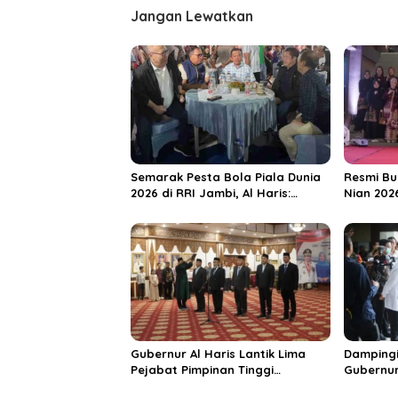
i
Jangan Lewatkan
g
a
s
i
p
o
Semarak Pesta Bola Piala Dunia
Resmi Bu
s
2026 di RRI Jambi, Al Haris:
Nian 202
Momentum Dongkrak Ekonomi
Dorong S
Rakyat
Destinas
Unggula
Gubernur Al Haris Lantik Lima
Dampingi
Pejabat Pimpinan Tinggi
Gubernur
Pratama, Tekankan Penguatan
MRI Baru