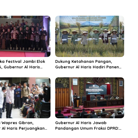
ka Festival Jambi Elok
Dukung Ketahanan Pangan,
6, Gubernur Al Haris
Gubernur Al Haris Hadiri Panen
ungai Penuh Jadi
Raya TNI di Kabupaten
i Wisata Budaya
Tanjungjabung Timur
n
 Wapres Gibran,
Gubernur Al Haris Jawab
 Al Haris Perjuangkan
Pandangan Umum Fraksi DPRD:
 dan Tambahan Dokter
Komitmen Perkuat Tata Kelola