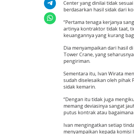
D
Center yang dinilai tidak sesua
i
berdasarkan hasil sidak dari komi
n
i
“Pertama tenaga kerjanya sang
l
artinya kontraktor tidak taat, 
a
i
keuangannya yang kurang bagus
T
a
Dia menyampaikan dari hasil 
k
Tower Crane, yang seharusnya 
S
pengiriman.
e
s
u
Sementara itu, Ivan Wirata me
a
sudah diselesaikan oleh pihak 
i
sidak kemarin.
P
e
“Dengan itu tidak juga mengiku
r
e
memang deviasinya sangat jau
n
putus kontrak atau bagaimana i
c
a
Ivan mengingatkan setiap tind
n
menyampaikan kepada komisi III
a