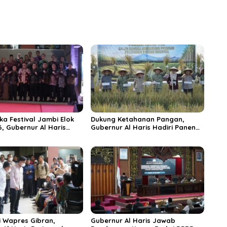
s untuk RSUD Raden
dan Kesejahteraan Masyarakat
r
ka Festival Jambi Elok
Dukung Ketahanan Pangan,
6, Gubernur Al Haris
Gubernur Al Haris Hadiri Panen
ungai Penuh Jadi
Raya TNI di Kabupaten
i Wisata Budaya
Tanjungjabung Timur
n
 Wapres Gibran,
Gubernur Al Haris Jawab