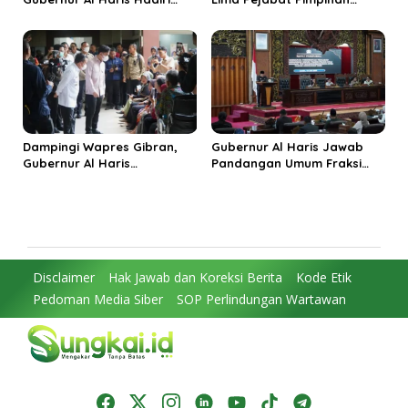
Panen Raya TNI di
Tinggi Pratama, Tekankan
Kabupaten Tanjungjabung
Penguatan Kinerja dan
Timur
Integritas
Dampingi Wapres Gibran,
Gubernur Al Haris Jawab
Gubernur Al Haris
Pandangan Umum Fraksi
Perjuangkan MRI Baru dan
DPRD: Komitmen Perkuat
Tambahan Dokter Spesialis
Tata Kelola dan
untuk RSUD Raden Mattaher
Kesejahteraan Masyarakat
Disclaimer
Hak Jawab dan Koreksi Berita
Kode Etik
Pedoman Media Siber
SOP Perlindungan Wartawan