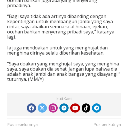
ocehan bahkan juga ada yang menyerang
pribadinya.
“Bagi saya tidak ada artinya dibanding dengan
kepentingan untuk membangun Jambi yang saya
cintai, saya abaikan semua soal hinaan, ejekan,
ocehan bahkan menyerang pribadi saya,” katanya
lagi.
Ia juga mendoakan untuk yang menghujat dan
menghina dirinya selalu diberikan kesehatan.
“Saya doakan yang menghujat saya, yang menghina
saya, saya doakan dia sehat. Jangan lupa bahwa dia
adalah anak Jambi dan anak bangsa yang disayangi,”
tuturnya. (MM/*)
Ikuti Kami
N
Pos sebelumnya
Pos berikutnya