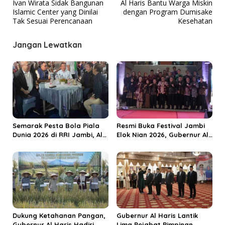
Ivan Wirata Sidak Bangunan
Al Haris Bantu Warga Miskin
a
Islamic Center yang Dinilai
dengan Program Dumisake
v
Tak Sesuai Perencanaan
Kesehatan
i
Jangan Lewatkan
g
a
s
i
p
o
Semarak Pesta Bola Piala
Resmi Buka Festival Jambi
s
Dunia 2026 di RRI Jambi, Al
Elok Nian 2026, Gubernur Al
Haris: Momentum Dongkrak
Haris Dorong Sungai Penuh
Ekonomi Rakyat
Jadi Destinasi Wisata
Budaya Unggulan
Dukung Ketahanan Pangan,
Gubernur Al Haris Lantik
Gubernur Al Haris Hadiri
Lima Pejabat Pimpinan