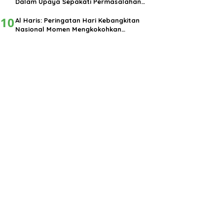
Dalam Upaya Sepakati Permasalahan
Pembangunan
10
Al Haris: Peringatan Hari Kebangkitan
Nasional Momen Mengkokohkan
Semangat Nasionalisme