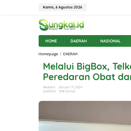
L
e
Kamis, 6 Agustus 2026
w
a
t
i
k
e
HOME
DAERAH
NASIONAL
k
o
Homepage
/
DAERAH
M
n
e
t
Melalui BigBox, Te
l
e
a
n
Peredaran Obat d
l
u
i
Redaksi
Januari 11, 2024
B
DAERAH
1018 Dilihat
i
g
B
o
x
,
T