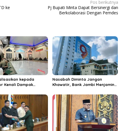
Pos berikutnya
TD ke
Pj Bupati Minta Dapat Bersinergi dan
Berkolaborasi Dengan Pemdes
alisasikan kepada
Nasabah Diminta Jangan
r Kenali Dampak
Khawatir, Bank Jambi Menjamin
tockpile Batu Bara PT
Tidak Ada Kerugian Nasabah