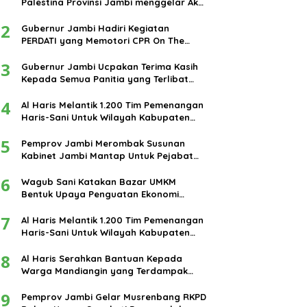
Palestina Provinsi Jambi menggelar Aksi
damai di bundaran Tugu Keris Siginjai
2
kota Jambi.
Gubernur Jambi Hadiri Kegiatan
PERDATI yang Memotori CPR On The
Road
3
Gubernur Jambi Ucpakan Terima Kasih
Kepada Semua Panitia yang Terlibat
Dalam Terselenggaranya Ibadah Haji
4
Tahun 2024
Al Haris Melantik 1.200 Tim Pemenangan
Haris-Sani Untuk Wilayah Kabupaten
Muarojambi
5
Pemprov Jambi Merombak Susunan
Kabinet Jambi Mantap Untuk Pejabat
Eselon III dan IV
6
Wagub Sani Katakan Bazar UMKM
Bentuk Upaya Penguatan Ekonomi
Masyarakat
7
Al Haris Melantik 1.200 Tim Pemenangan
Haris-Sani Untuk Wilayah Kabupaten
Muarojambi
8
Al Haris Serahkan Bantuan Kepada
Warga Mandiangin yang Terdampak
Banjir
9
Pemprov Jambi Gelar Musrenbang RKPD