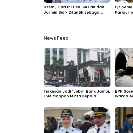
Resmi, Hari Ini Cen Sui Lan dan
Pjs Seme
Jarmin Sidik Dilantik sebagai
Paripurn
Bupati dan Wakil Bupati Natuna
Penanda
APBD Pro
News Feed
Terkesan Jadi ‘Jubir’ Bank Jambi,
BPR Sosi
LSM Mappan Minta Kepala
Warga Au
Perwakilan OJK Provinsi Jambi
Bahaya S
Dicopot
SAS