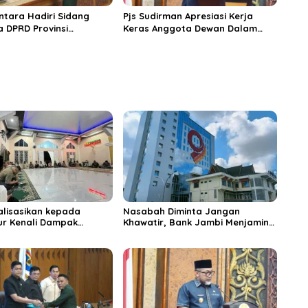
ntara Hadiri Sidang
Pjs Sudirman Apresiasi Kerja
a DPRD Provinsi
Keras Anggota Dewan Dalam
tangan Nota KUA-PPAS
Menetapkan Anggaran 2025
vinsi Jambi
alisasikan kepada
Nasabah Diminta Jangan
r Kenali Dampak
Khawatir, Bank Jambi Menjamin
tockpile Batu Bara PT
Tidak Ada Kerugian Nasabah