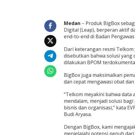
r
a
n
O
Medan
– Produk BigBox sebaga
b
Digital (Leap), berperan akti
a
t
end-to-end di Badan Pengawas
d
a
Dari keterangan resmi Telkom y
n
disebutkan bahwa solusi yang
M
dilakukan BPOM terdokumentas
a
k
a
BigBox juga maksimalkan pem
n
dan cepat mengawasi obat dan
a
n
“Telkom meyakini bahwa data a
mendalam, menjadi solusi bagi 
bisnis dan organisasi,” kata E
Budi Aryasa.
Dengan BigBox, kami mengajak
menjelajahi potensi penuh dari