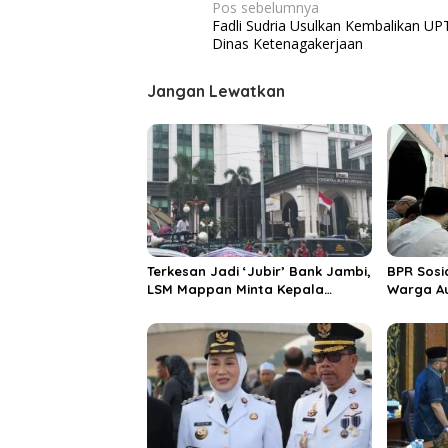
N
Pos sebelumnya
Fadli Sudria Usulkan Kembalikan UP
a
Dinas Ketenagakerjaan
v
i
Jangan Lewatkan
g
a
s
i
p
o
Terkesan Jadi ‘Jubir’ Bank Jambi,
BPR Sosi
s
LSM Mappan Minta Kepala
Warga Au
Perwakilan OJK Provinsi Jambi
Bahaya S
Dicopot
SAS