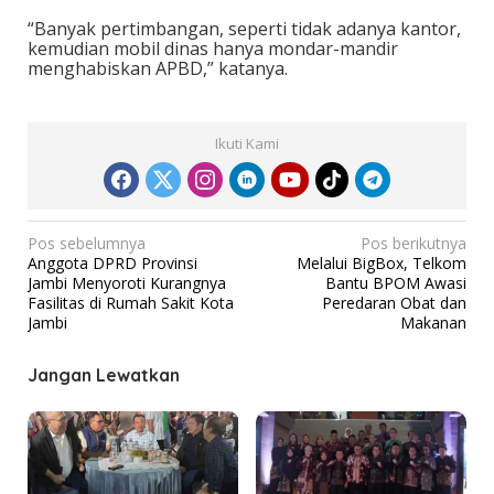
“Banyak pertimbangan, seperti tidak adanya kantor,
kemudian mobil dinas hanya mondar-mandir
menghabiskan APBD,” katanya.
Ikuti Kami
N
Pos sebelumnya
Pos berikutnya
Anggota DPRD Provinsi
Melalui BigBox, Telkom
a
Jambi Menyoroti Kurangnya
Bantu BPOM Awasi
v
Fasilitas di Rumah Sakit Kota
Peredaran Obat dan
Jambi
Makanan
i
g
Jangan Lewatkan
a
s
i
p