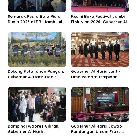
o
s
Semarak Pesta Bola Piala
Resmi Buka Festival Jambi
Dunia 2026 di RRI Jambi, Al
Elok Nian 2026, Gubernur Al
Haris: Momentum Dongkrak
Haris Dorong Sungai Penuh
Ekonomi Rakyat
Jadi Destinasi Wisata
Budaya Unggulan
Dukung Ketahanan Pangan,
Gubernur Al Haris Lantik
Gubernur Al Haris Hadiri
Lima Pejabat Pimpinan
Panen Raya TNI di
Tinggi Pratama, Tekankan
Kabupaten Tanjungjabung
Penguatan Kinerja dan
Timur
Integritas
Dampingi Wapres Gibran,
Gubernur Al Haris Jawab
Gubernur Al Haris
Pandangan Umum Fraksi