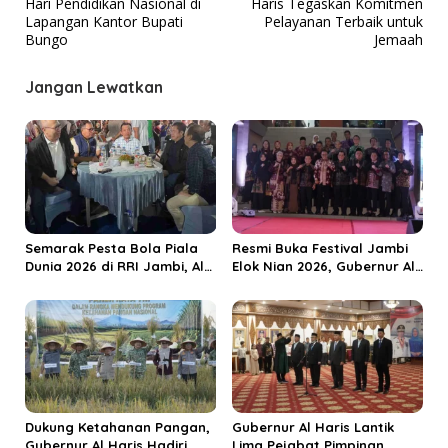
Hari Pendidikan Nasional di
Haris Tegaskan Komitmen
i
Lapangan Kantor Bupati
Pelayanan Terbaik untuk
g
Bungo
Jemaah
a
Jangan Lewatkan
s
i
p
o
s
Semarak Pesta Bola Piala
Resmi Buka Festival Jambi
Dunia 2026 di RRI Jambi, Al
Elok Nian 2026, Gubernur Al
Haris: Momentum Dongkrak
Haris Dorong Sungai Penuh
Ekonomi Rakyat
Jadi Destinasi Wisata
Budaya Unggulan
Dukung Ketahanan Pangan,
Gubernur Al Haris Lantik
Gubernur Al Haris Hadiri
Lima Pejabat Pimpinan