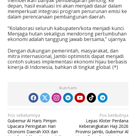
memberikan banyak pembelajaran penting. Ke
depan, hasil evaluasi ini akan menjadi dasar dalam
memperkuat integrasi program penurunan emisi ke
dalam perencanaan pembangunan daerah.
“Kolaborasi seluruh kabupaten/kota menjadi kunci.
Menjaga hutan sekaligus mendorong pertumbuhan
ekonomi adalah tanggung jawab bersama,” ujarnya.
Dengan dukungan pemerintah, masyarakat, dan
mitra internasional, Jambi optimistis dapat menjadi
contoh sukses implementasi ekonomi hijau berbasis
kinerja di Indonesia, bahkan di tingkat global. (*)
Ikuti Kami
N
Pos sebelumnya
Pos berikutnya
Gubernur Al Haris Pimpin
Lepas Kloter Perdana
a
Upacara Peringatan Hari
Keberangkatan Haji 2026
v
Otonomi Daerah XXX dan
Provinsi Jambi, Gubernur Al