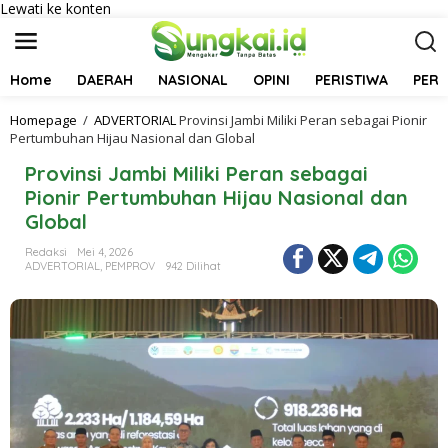
Lewati ke konten
Home
DAERAH
NASIONAL
OPINI
PERISTIWA
PER
Homepage
/
ADVERTORIAL
Provinsi Jambi Miliki Peran sebagai Pionir
Pertumbuhan Hijau Nasional dan Global
Provinsi Jambi Miliki Peran sebagai
Pionir Pertumbuhan Hijau Nasional dan
Global
Redaksi
Mei 4, 2026
ADVERTORIAL
,
PEMPROV
942 Dilihat