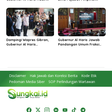
Panen Raya TNI di
Tinggi Pratama, Tekankan
Kabupaten Tanjungjabung
Penguatan Kinerja dan
Timur
Integritas
Dampingi Wapres Gibran,
Gubernur Al Haris Jawab
Gubernur Al Haris
Pandangan Umum Fraksi
Perjuangkan MRI Baru dan
DPRD: Komitmen Perkuat
Tambahan Dokter Spesialis
Tata Kelola dan
untuk RSUD Raden Mattaher
Kesejahteraan Masyarakat
Disclaimer
Hak Jawab dan Koreksi Berita
Kode Etik
Pedoman Media Siber
SOP Perlindungan Wartawan