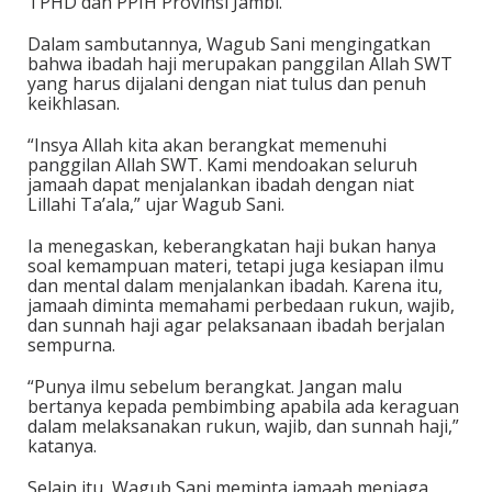
TPHD dan PPIH Provinsi Jambi.
Dalam sambutannya, Wagub Sani mengingatkan
bahwa ibadah haji merupakan panggilan Allah SWT
yang harus dijalani dengan niat tulus dan penuh
keikhlasan.
“Insya Allah kita akan berangkat memenuhi
panggilan Allah SWT. Kami mendoakan seluruh
jamaah dapat menjalankan ibadah dengan niat
Lillahi Ta’ala,” ujar Wagub Sani.
Ia menegaskan, keberangkatan haji bukan hanya
soal kemampuan materi, tetapi juga kesiapan ilmu
dan mental dalam menjalankan ibadah. Karena itu,
jamaah diminta memahami perbedaan rukun, wajib,
dan sunnah haji agar pelaksanaan ibadah berjalan
sempurna.
“Punya ilmu sebelum berangkat. Jangan malu
bertanya kepada pembimbing apabila ada keraguan
dalam melaksanakan rukun, wajib, dan sunnah haji,”
katanya.
Selain itu, Wagub Sani meminta jamaah menjaga