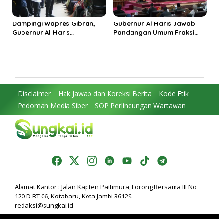
Dampingi Wapres Gibran,
Gubernur Al Haris Jawab
Gubernur Al Haris
Pandangan Umum Fraksi
Perjuangkan MRI Baru dan
DPRD: Komitmen Perkuat
Tambahan Dokter Spesialis
Tata Kelola dan
untuk RSUD Raden Mattaher
Kesejahteraan Masyarakat
Disclaimer
Hak Jawab dan Koreksi Berita
Kode Etik
Pedoman Media Siber
SOP Perlindungan Wartawan
Alamat Kantor : Jalan Kapten Pattimura, Lorong Bersama III No.
120 D RT 06, Kotabaru, Kota Jambi 36129.
redaksi@sungkai.id