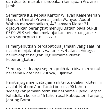
dan doa, termasuk mendoakan kemajuan Provinsi
Jambi.
Sementara itu, Kepala Kantor Wilayah Kementerian
Haji dan Umrah Provinsi Jambi Wahyudi Abdul
Wahab menyampaikan, 443 jamaah Kloter 21
dijadwalkan berangkat menuju Batam pada pukul
03.00 WIB sebelum melanjutkan penerbangan ke
Arab Saudi pukul 10.55 WIB.
Ia menyebutkan, terdapat dua jamaah yang saat ini
masih menjalani perawatan kesehatan sehingga
belum dapat bergabung bersama kloter
keberangkatan.
“Semoga keduanya segera pulih dan bisa menyusul
bersama kloter berikutnya,” ujarnya.
Panitia juga mencatat jamaah tertua dalam kloter ini
adalah Nuhum Abu Tantri berusia 90 tahun,
sedangkan jamaah termuda bernama Ujahid Darpes
Fahidullah berusia 15 tahun asal Kabupaten Tanjung
Jabung Barat.
Selain itu, Pemerintah Provinsi Jambi disebut