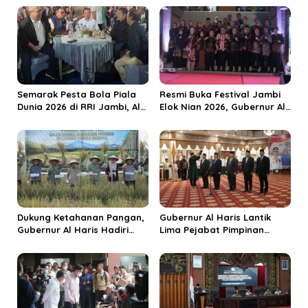
s
i
p
o
s
Semarak Pesta Bola Piala
Resmi Buka Festival Jambi
Dunia 2026 di RRI Jambi, Al
Elok Nian 2026, Gubernur Al
Haris: Momentum Dongkrak
Haris Dorong Sungai Penuh
Ekonomi Rakyat
Jadi Destinasi Wisata
Budaya Unggulan
Dukung Ketahanan Pangan,
Gubernur Al Haris Lantik
Gubernur Al Haris Hadiri
Lima Pejabat Pimpinan
Panen Raya TNI di
Tinggi Pratama, Tekankan
Kabupaten Tanjungjabung
Penguatan Kinerja dan
Timur
Integritas