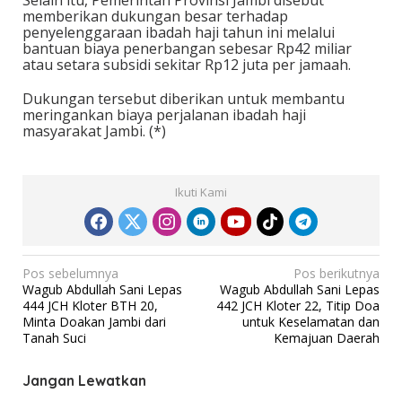
memberikan dukungan besar terhadap
penyelenggaraan ibadah haji tahun ini melalui
bantuan biaya penerbangan sebesar Rp42 miliar
atau setara subsidi sekitar Rp12 juta per jamaah.
Dukungan tersebut diberikan untuk membantu
meringankan biaya perjalanan ibadah haji
masyarakat Jambi. (*)
Ikuti Kami
N
Pos sebelumnya
Pos berikutnya
Wagub Abdullah Sani Lepas
Wagub Abdullah Sani Lepas
a
444 JCH Kloter BTH 20,
442 JCH Kloter 22, Titip Doa
v
Minta Doakan Jambi dari
untuk Keselamatan dan
Tanah Suci
Kemajuan Daerah
i
g
Jangan Lewatkan
a