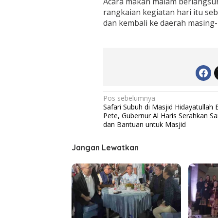
Acara makan malam berlangsu
rangkaian kegiatan hari itu s
dan kembali ke daerah masing-
N
Pos sebelumnya
Safari Subuh di Masjid Hidayatullah
a
Pete, Gubernur Al Haris Serahkan S
v
dan Bantuan untuk Masjid
i
Jangan Lewatkan
g
a
s
i
p