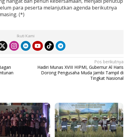
ng hangat dan penuh kebersamaan, menjadi penutup
ebelum para peserta melanjutkan agenda berikutnya
masing. (*)
Ikuti Kami
Pos berikutnya
 Bagan
Hadiri Munas XVIII HIPMI, Gubernur Al Haris
antunan
Dorong Pengusaha Muda Jambi Tampil di
Tingkat Nasional