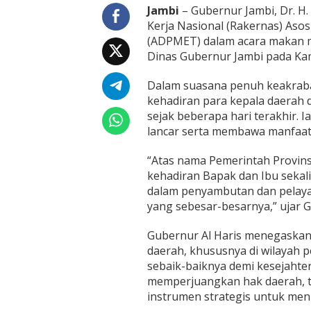
r
Jambi
– Gubernur Jambi, Dr. H. 
i
Kerja Nasional (Rakernas) Aso
s
(ADPMET) dalam acara makan m
S
Dinas Gubernur Jambi pada Kam
o
r
o
Dalam suasana penuh keakraba
t
kehadiran para kepala daerah d
i
sejak beberapa hari terakhir. 
P
lancar serta membawa manfaat 
e
r
j
“Atas nama Pemerintah Provins
u
kehadiran Bapak dan Ibu sekali
a
dalam penyambutan dan pelay
n
yang sebesar-besarnya,” ujar G
g
a
n
Gubernur Al Haris menegaska
H
daerah, khususnya di wilayah p
a
sebaik-baiknya demi kesejahte
k
memperjuangkan hak daerah, ter
P
a
instrumen strategis untuk me
r