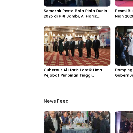
o
s
Semarak Pesta Bola Piala Dunia
Resmi Bu
2026 di RRI Jambi, Al Haris:
Nian 202
Momentum Dongkrak Ekonomi
Dorong S
Rakyat
Destinas
Unggula
Gubernur Al Haris Lantik Lima
Dampingi
Pejabat Pimpinan Tinggi
Gubernur
Pratama, Tekankan Penguatan
MRI Baru
Kinerja dan Integritas
Spesiali
Mattahe
News Feed