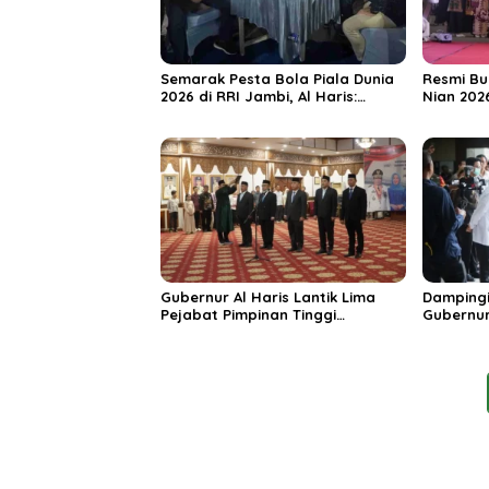
Semarak Pesta Bola Piala Dunia
Resmi Bu
2026 di RRI Jambi, Al Haris:
Nian 202
Momentum Dongkrak Ekonomi
Dorong S
Rakyat
Destinas
Unggula
Gubernur Al Haris Lantik Lima
Dampingi
Pejabat Pimpinan Tinggi
Gubernur
Pratama, Tekankan Penguatan
MRI Baru
Kinerja dan Integritas
Spesiali
Mattahe