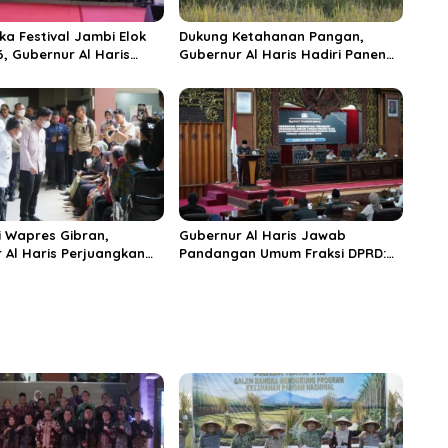
ka Festival Jambi Elok
Dukung Ketahanan Pangan,
6, Gubernur Al Haris
Gubernur Al Haris Hadiri Panen
ungai Penuh Jadi
Raya TNI di Kabupaten
i Wisata Budaya
Tanjungjabung Timur
n
 Wapres Gibran,
Gubernur Al Haris Jawab
 Al Haris Perjuangkan
Pandangan Umum Fraksi DPRD:
 dan Tambahan Dokter
Komitmen Perkuat Tata Kelola
s untuk RSUD Raden
dan Kesejahteraan Masyarakat
r