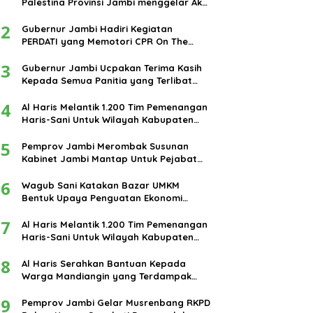
Palestina Provinsi Jambi menggelar Aksi
damai di bundaran Tugu Keris Siginjai
2
kota Jambi.
Gubernur Jambi Hadiri Kegiatan
PERDATI yang Memotori CPR On The
Road
3
Gubernur Jambi Ucpakan Terima Kasih
Kepada Semua Panitia yang Terlibat
Dalam Terselenggaranya Ibadah Haji
4
Tahun 2024
Al Haris Melantik 1.200 Tim Pemenangan
Haris-Sani Untuk Wilayah Kabupaten
Muarojambi
5
Pemprov Jambi Merombak Susunan
Kabinet Jambi Mantap Untuk Pejabat
Eselon III dan IV
6
Wagub Sani Katakan Bazar UMKM
Bentuk Upaya Penguatan Ekonomi
Masyarakat
7
Al Haris Melantik 1.200 Tim Pemenangan
Haris-Sani Untuk Wilayah Kabupaten
Muarojambi
8
Al Haris Serahkan Bantuan Kepada
Warga Mandiangin yang Terdampak
Banjir
9
Pemprov Jambi Gelar Musrenbang RKPD