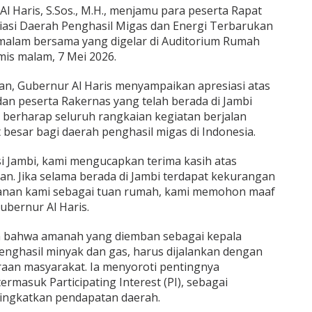
Al Haris, S.Sos., M.H., menjamu para peserta Rapat
siasi Daerah Penghasil Migas dan Energi Terbarukan
alam bersama yang digelar di Auditorium Rumah
is malam, 7 Mei 2026.
n, Gubernur Al Haris menyampaikan apresiasi atas
an peserta Rakernas yang telah berada di Jambi
Ia berharap seluruh rangkaian kegiatan berjalan
besar bagi daerah penghasil migas di Indonesia.
i Jambi, kami mengucapkan terima kasih atas
an. Jika selama berada di Jambi terdapat kekurangan
anan kami sebagai tuan rumah, kami memohon maaf
ubernur Al Haris.
n bahwa amanah yang diemban sebagai kepala
enghasil minyak dan gas, harus dijalankan dengan
raan masyarakat. Ia menyoroti pentingnya
masuk Participating Interest (PI), sebagai
ningkatkan pendapatan daerah.