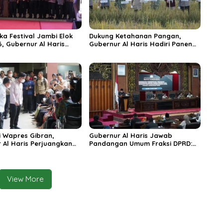
ka Festival Jambi Elok
Dukung Ketahanan Pangan,
6, Gubernur Al Haris
Gubernur Al Haris Hadiri Panen
ungai Penuh Jadi
Raya TNI di Kabupaten
i Wisata Budaya
Tanjungjabung Timur
n
 Wapres Gibran,
Gubernur Al Haris Jawab
 Al Haris Perjuangkan
Pandangan Umum Fraksi DPRD:
 dan Tambahan Dokter
Komitmen Perkuat Tata Kelola
s untuk RSUD Raden
dan Kesejahteraan Masyarakat
r
View More