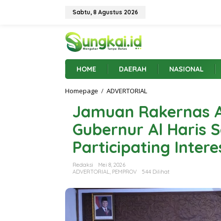
L
e
Sabtu, 8 Agustus 2026
w
a
t
i
k
e
HOME
DAERAH
NASIONAL
k
o
Homepage
/
ADVERTORIAL
J
n
a
t
Jamuan Rakernas A
m
e
u
n
Gubernur Al Haris 
a
n
Participating Inter
R
a
k
Redaksi
Mei 8, 2026
e
ADVERTORIAL
,
PEMPROV
544 Dilihat
r
n
a
s
A