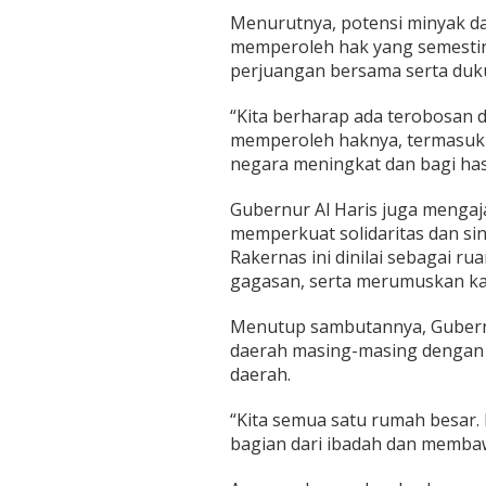
t
Menurutnya, potensi minyak da
i
memperoleh hak yang semestiny
c
perjuangan bersama serta duk
i
p
a
“Kita berharap ada terobosan
t
memperoleh haknya, termasuk Pa
i
negara meningkat dan bagi hasi
n
g
I
Gubernur Al Haris juga menga
n
memperkuat solidaritas dan si
t
Rakernas ini dinilai sebagai r
e
gagasan, serta merumuskan ka
r
e
s
Menutup sambutannya, Gubernu
t
daerah masing-masing dengan
D
daerah.
a
e
“Kita semua satu rumah besar
r
a
bagian dari ibadah dan membaw
h