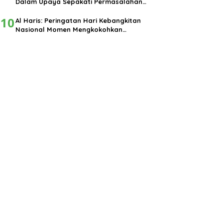
Dalam Upaya Sepakati Permasalahan
Pembangunan
10
Al Haris: Peringatan Hari Kebangkitan
Nasional Momen Mengkokohkan
Semangat Nasionalisme