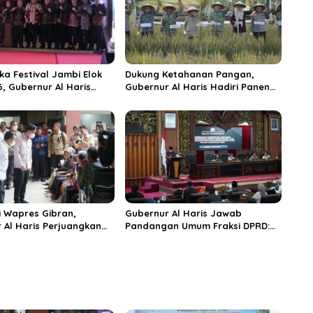
ka Festival Jambi Elok
Dukung Ketahanan Pangan,
6, Gubernur Al Haris
Gubernur Al Haris Hadiri Panen
ungai Penuh Jadi
Raya TNI di Kabupaten
i Wisata Budaya
Tanjungjabung Timur
n
 Wapres Gibran,
Gubernur Al Haris Jawab
 Al Haris Perjuangkan
Pandangan Umum Fraksi DPRD:
 dan Tambahan Dokter
Komitmen Perkuat Tata Kelola
s untuk RSUD Raden
dan Kesejahteraan Masyarakat
r