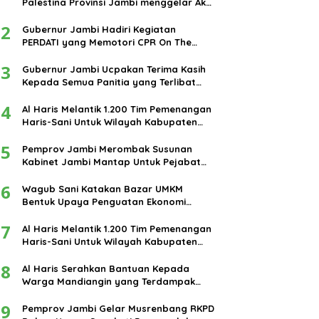
Palestina Provinsi Jambi menggelar Aksi
damai di bundaran Tugu Keris Siginjai
2
kota Jambi.
Gubernur Jambi Hadiri Kegiatan
PERDATI yang Memotori CPR On The
Road
3
Gubernur Jambi Ucpakan Terima Kasih
Kepada Semua Panitia yang Terlibat
Dalam Terselenggaranya Ibadah Haji
4
Tahun 2024
Al Haris Melantik 1.200 Tim Pemenangan
Haris-Sani Untuk Wilayah Kabupaten
Muarojambi
5
Pemprov Jambi Merombak Susunan
Kabinet Jambi Mantap Untuk Pejabat
Eselon III dan IV
6
Wagub Sani Katakan Bazar UMKM
Bentuk Upaya Penguatan Ekonomi
Masyarakat
7
Al Haris Melantik 1.200 Tim Pemenangan
Haris-Sani Untuk Wilayah Kabupaten
Muarojambi
8
Al Haris Serahkan Bantuan Kepada
Warga Mandiangin yang Terdampak
Banjir
9
Pemprov Jambi Gelar Musrenbang RKPD