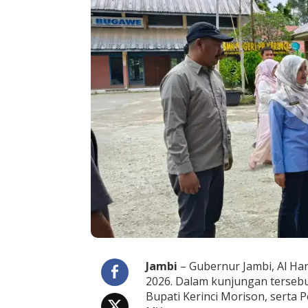
i
n
c
i
,
S
e
k
o
l
a
h
M
a
n
d
i
r
i
y
a
n
Jambi
– Gubernur Jambi, Al Har
g
2026. Dalam kunjungan tersebut
G
Bupati Kerinci Morison, serta
r