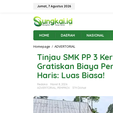
L
e
Jumat, 7 Agustus 2026
w
a
t
i
k
e
HOME
DAERAH
NASIONAL
k
o
Homepage
/
ADVERTORIAL
T
n
i
t
Tinjau SMK PP 3 Ker
n
e
j
n
Gratiskan Biaya Pe
a
u
Haris: Luas Biasa!
S
M
K
Redaksi
Maret 8, 2026
P
ADVERTORIAL
,
PEMPROV
379 Dilihat
P
3
K
e
r