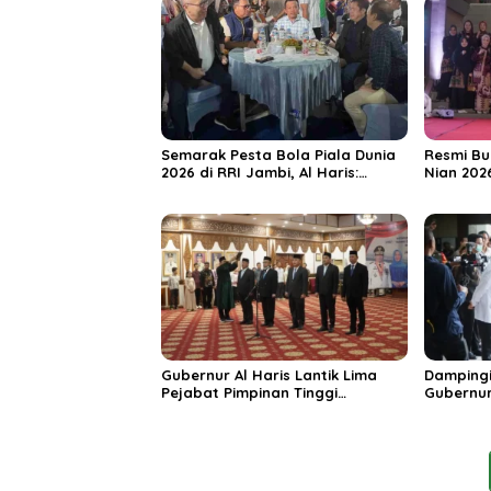
Semarak Pesta Bola Piala Dunia
Resmi Bu
2026 di RRI Jambi, Al Haris:
Nian 202
Momentum Dongkrak Ekonomi
Dorong S
Rakyat
Destinas
Unggula
Gubernur Al Haris Lantik Lima
Dampingi
Pejabat Pimpinan Tinggi
Gubernur
Pratama, Tekankan Penguatan
MRI Baru
Kinerja dan Integritas
Spesiali
Mattahe