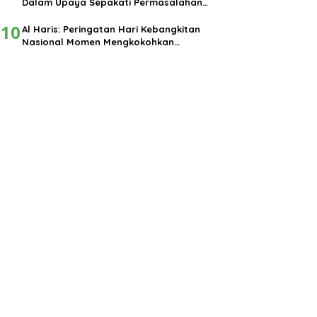
Dalam Upaya Sepakati Permasalahan
Pembangunan
10
Al Haris: Peringatan Hari Kebangkitan
Nasional Momen Mengkokohkan
Semangat Nasionalisme