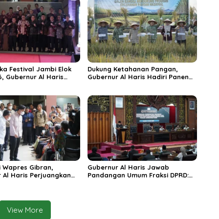
ka Festival Jambi Elok
Dukung Ketahanan Pangan,
6, Gubernur Al Haris
Gubernur Al Haris Hadiri Panen
ungai Penuh Jadi
Raya TNI di Kabupaten
i Wisata Budaya
Tanjungjabung Timur
n
 Wapres Gibran,
Gubernur Al Haris Jawab
 Al Haris Perjuangkan
Pandangan Umum Fraksi DPRD:
 dan Tambahan Dokter
Komitmen Perkuat Tata Kelola
s untuk RSUD Raden
dan Kesejahteraan Masyarakat
r
View More