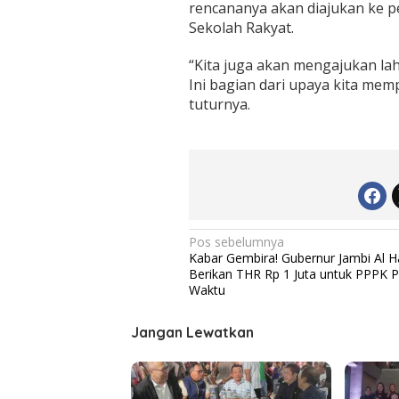
rencananya akan diajukan ke
Sekolah Rakyat.
“Kita juga akan mengajukan lah
Ini bagian dari upaya kita mem
tuturnya.
N
Pos sebelumnya
Kabar Gembira! Gubernur Jambi Al Ha
a
Berikan THR Rp 1 Juta untuk PPPK 
v
Waktu
i
Jangan Lewatkan
g
a
s