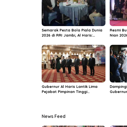
i
p
o
s
Semarak Pesta Bola Piala Dunia
Resmi Bu
2026 di RRI Jambi, Al Haris:
Nian 202
Momentum Dongkrak Ekonomi
Dorong S
Rakyat
Destinas
Unggula
Gubernur Al Haris Lantik Lima
Dampingi
Pejabat Pimpinan Tinggi
Gubernur
Pratama, Tekankan Penguatan
MRI Baru
Kinerja dan Integritas
Spesiali
Mattahe
News Feed