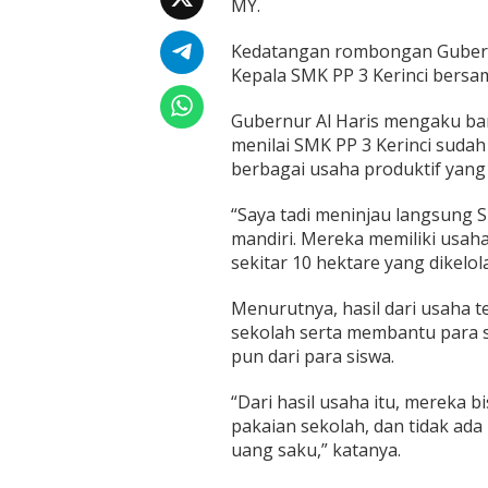
MY.
a
t
i
Kedatangan rombongan Gubernu
s
Kepala SMK PP 3 Kerinci bersa
k
a
Gubernur Al Haris mengaku ba
n
menilai SMK PP 3 Kerinci suda
B
i
berbagai usaha produktif yang 
a
y
“Saya tadi meninjau langsung SM
a
mandiri. Mereka memiliki usah
P
sekitar 10 hektare yang dikelol
e
n
d
Menurutnya, hasil dari usaha 
i
sekolah serta membantu para s
d
pun dari para siswa.
i
k
“Dari hasil usaha itu, mereka
a
n
pakaian sekolah, dan tidak ad
,
uang saku,” katanya.
G
u