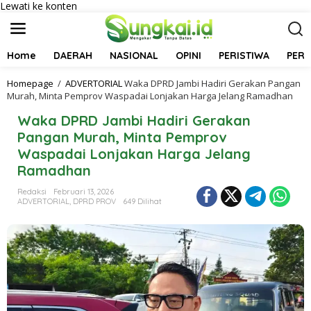
Lewati ke konten
Home
DAERAH
NASIONAL
OPINI
PERISTIWA
PER
Homepage
/
ADVERTORIAL
Waka DPRD Jambi Hadiri Gerakan Pangan
Murah, Minta Pemprov Waspadai Lonjakan Harga Jelang Ramadhan
Waka DPRD Jambi Hadiri Gerakan
Pangan Murah, Minta Pemprov
Waspadai Lonjakan Harga Jelang
Ramadhan
Redaksi
Februari 13, 2026
ADVERTORIAL
,
DPRD PROV
649 Dilihat