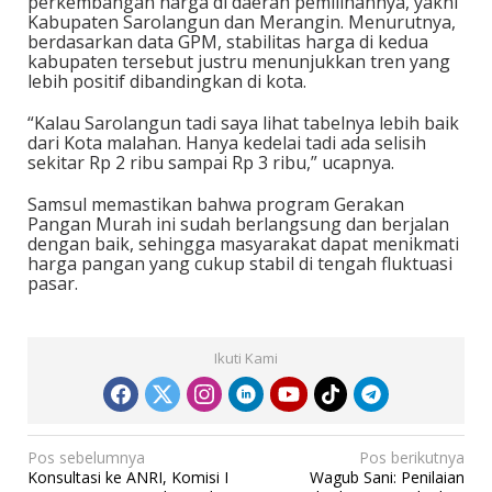
perkembangan harga di daerah pemilihannya, yakni
Kabupaten Sarolangun dan Merangin. Menurutnya,
berdasarkan data GPM, stabilitas harga di kedua
kabupaten tersebut justru menunjukkan tren yang
lebih positif dibandingkan di kota.
“Kalau Sarolangun tadi saya lihat tabelnya lebih baik
dari Kota malahan. Hanya kedelai tadi ada selisih
sekitar Rp 2 ribu sampai Rp 3 ribu,” ucapnya.
Samsul memastikan bahwa program Gerakan
Pangan Murah ini sudah berlangsung dan berjalan
dengan baik, sehingga masyarakat dapat menikmati
harga pangan yang cukup stabil di tengah fluktuasi
pasar.
Ikuti Kami
N
Pos sebelumnya
Pos berikutnya
Konsultasi ke ANRI, Komisi I
Wagub Sani: Penilaian
a