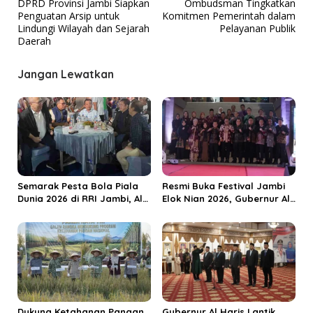
DPRD Provinsi Jambi Siapkan
Ombudsman Tingkatkan
v
Penguatan Arsip untuk
Komitmen Pemerintah dalam
Lindungi Wilayah dan Sejarah
Pelayanan Publik
i
Daerah
g
a
Jangan Lewatkan
s
i
p
o
s
Semarak Pesta Bola Piala
Resmi Buka Festival Jambi
Dunia 2026 di RRI Jambi, Al
Elok Nian 2026, Gubernur Al
Haris: Momentum Dongkrak
Haris Dorong Sungai Penuh
Ekonomi Rakyat
Jadi Destinasi Wisata
Budaya Unggulan
Dukung Ketahanan Pangan,
Gubernur Al Haris Lantik