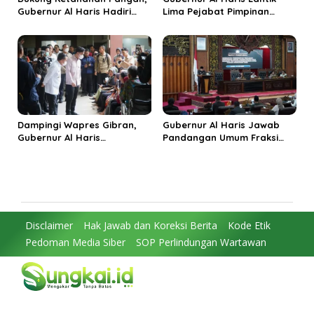
Gubernur Al Haris Hadiri
Lima Pejabat Pimpinan
Panen Raya TNI di
Tinggi Pratama, Tekankan
Kabupaten Tanjungjabung
Penguatan Kinerja dan
Timur
Integritas
Dampingi Wapres Gibran,
Gubernur Al Haris Jawab
Gubernur Al Haris
Pandangan Umum Fraksi
Perjuangkan MRI Baru dan
DPRD: Komitmen Perkuat
Tambahan Dokter Spesialis
Tata Kelola dan
untuk RSUD Raden Mattaher
Kesejahteraan Masyarakat
Disclaimer
Hak Jawab dan Koreksi Berita
Kode Etik
Pedoman Media Siber
SOP Perlindungan Wartawan