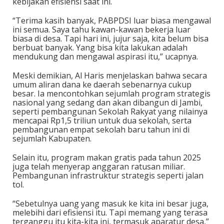
kebijakan efisiensi saat ini.
“Terima kasih banyak, PABPDSI luar biasa mengawal
ini semua. Saya tahu kawan-kawan bekerja luar
biasa di desa. Tapi hari ini, jujur saja, kita belum bisa
berbuat banyak. Yang bisa kita lakukan adalah
mendukung dan mengawal aspirasi itu,” ucapnya.
Meski demikian, Al Haris menjelaskan bahwa secara
umum aliran dana ke daerah sebenarnya cukup
besar. Ia mencontohkan sejumlah program strategis
nasional yang sedang dan akan dibangun di Jambi,
seperti pembangunan Sekolah Rakyat yang nilainya
mencapai Rp1,5 triliun untuk dua sekolah, serta
pembangunan empat sekolah baru tahun ini di
sejumlah Kabupaten.
Selain itu, program makan gratis pada tahun 2025
juga telah menyerap anggaran ratusan miliar.
Pembangunan infrastruktur strategis seperti jalan
tol.
“Sebetulnya uang yang masuk ke kita ini besar juga,
melebihi dari efisiensi itu. Tapi memang yang terasa
terganggu itu kita-kita ini, termasuk aparatur desa,”