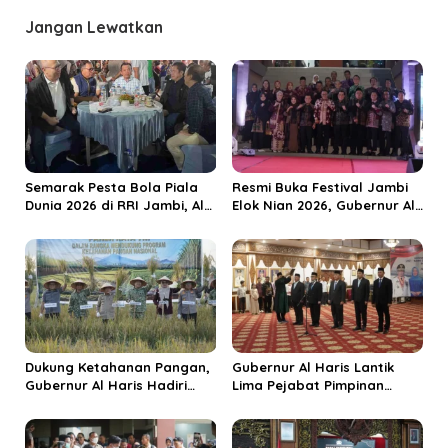
g
a
Jangan Lewatkan
s
i
p
o
s
Semarak Pesta Bola Piala
Resmi Buka Festival Jambi
Dunia 2026 di RRI Jambi, Al
Elok Nian 2026, Gubernur Al
Haris: Momentum Dongkrak
Haris Dorong Sungai Penuh
Ekonomi Rakyat
Jadi Destinasi Wisata
Budaya Unggulan
Dukung Ketahanan Pangan,
Gubernur Al Haris Lantik
Gubernur Al Haris Hadiri
Lima Pejabat Pimpinan
Panen Raya TNI di
Tinggi Pratama, Tekankan
Kabupaten Tanjungjabung
Penguatan Kinerja dan
Timur
Integritas