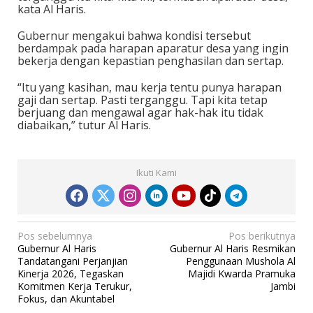
kata Al Haris.
Gubernur mengakui bahwa kondisi tersebut
berdampak pada harapan aparatur desa yang ingin
bekerja dengan kepastian penghasilan dan sertap.
“Itu yang kasihan, mau kerja tentu punya harapan
gaji dan sertap. Pasti terganggu. Tapi kita tetap
berjuang dan mengawal agar hak-hak itu tidak
diabaikan,” tutur Al Haris.
Ikuti Kami
N
Pos sebelumnya
Pos berikutnya
Gubernur Al Haris
Gubernur Al Haris Resmikan
a
Tandatangani Perjanjian
Penggunaan Mushola Al
v
Kinerja 2026, Tegaskan
Majidi Kwarda Pramuka
Komitmen Kerja Terukur,
Jambi
i
Fokus, dan Akuntabel