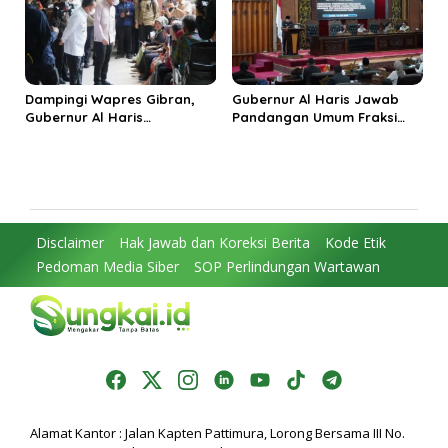
Dampingi Wapres Gibran,
Gubernur Al Haris Jawab
Gubernur Al Haris
Pandangan Umum Fraksi
Perjuangkan MRI Baru dan
DPRD: Komitmen Perkuat
Tambahan Dokter Spesialis
Tata Kelola dan
untuk RSUD Raden Mattaher
Kesejahteraan Masyarakat
Disclaimer
Hak Jawab dan Koreksi Berita
Kode Etik
Pedoman Media Siber
SOP Perlindungan Wartawan
Alamat Kantor : Jalan Kapten Pattimura, Lorong Bersama III No.