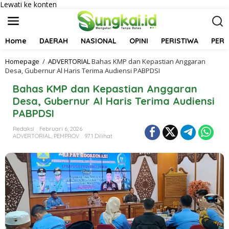
Lewati ke konten
Home
DAERAH
NASIONAL
OPINI
PERISTIWA
PER
Homepage
/
ADVERTORIAL
Bahas KMP dan Kepastian Anggaran
Desa, Gubernur Al Haris Terima Audiensi PABPDSI
Bahas KMP dan Kepastian Anggaran
Desa, Gubernur Al Haris Terima Audiensi
PABPDSI
Redaksi
Februari 6, 2026
ADVERTORIAL
,
PEMPROV
971 Dilihat