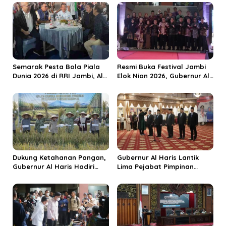
i
p
o
s
Semarak Pesta Bola Piala
Resmi Buka Festival Jambi
Dunia 2026 di RRI Jambi, Al
Elok Nian 2026, Gubernur Al
Haris: Momentum Dongkrak
Haris Dorong Sungai Penuh
Ekonomi Rakyat
Jadi Destinasi Wisata
Budaya Unggulan
Dukung Ketahanan Pangan,
Gubernur Al Haris Lantik
Gubernur Al Haris Hadiri
Lima Pejabat Pimpinan
Panen Raya TNI di
Tinggi Pratama, Tekankan
Kabupaten Tanjungjabung
Penguatan Kinerja dan
Timur
Integritas