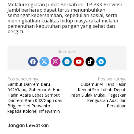
Melalui kegiatan Jumat Berkah ini, TP PKK Provinsi
Jambi berharap dapat terus menumbuhkan
semangat kebersamaan, kepedulian sosial, serta
meningkatkan kualitas hidup masyarakat melalui
pemenuhan kebutuhan pangan yang sehat dan
bergizi.
Ikuti Kami
N
Pos sebelumnya
Pos berikutnya
Sambut Danrem Baru
Gubernur Al Haris Hadiri
a
042/Gapu, Gubernur Al Haris
Kenuhi Sko Luhah Depati
v
Hadiri Acara Lepas Sambut
Intan Siulak Mukai, Tegaskan
Danrem Baru 042/Gapu dari
Penguatan Adat dan
i
Brigjen Heri Purwanto
Persatuan
g
kepada Kolonel Inf Nyamin
a
Jangan Lewatkan
s