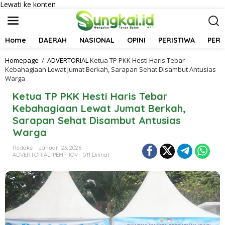
Lewati ke konten
Home
DAERAH
NASIONAL
OPINI
PERISTIWA
PER
Homepage
/
ADVERTORIAL
Ketua TP PKK Hesti Haris Tebar
Kebahagiaan Lewat Jumat Berkah, Sarapan Sehat Disambut Antusias
Warga
Ketua TP PKK Hesti Haris Tebar
Kebahagiaan Lewat Jumat Berkah,
Sarapan Sehat Disambut Antusias
Warga
Redaksi
Januari 23, 2026
ADVERTORIAL
,
PEMPROV
511 Dilihat