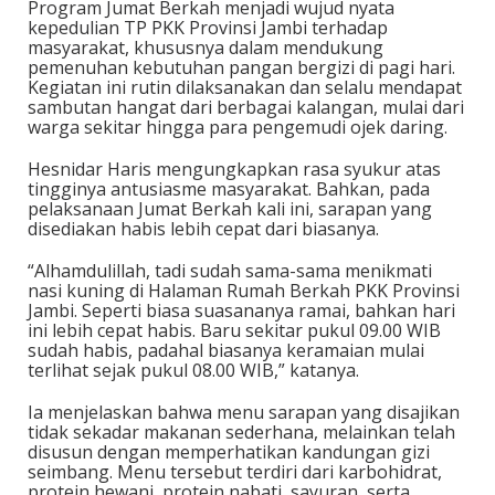
Program Jumat Berkah menjadi wujud nyata
kepedulian TP PKK Provinsi Jambi terhadap
masyarakat, khususnya dalam mendukung
pemenuhan kebutuhan pangan bergizi di pagi hari.
Kegiatan ini rutin dilaksanakan dan selalu mendapat
sambutan hangat dari berbagai kalangan, mulai dari
warga sekitar hingga para pengemudi ojek daring.
Hesnidar Haris mengungkapkan rasa syukur atas
tingginya antusiasme masyarakat. Bahkan, pada
pelaksanaan Jumat Berkah kali ini, sarapan yang
disediakan habis lebih cepat dari biasanya.
“Alhamdulillah, tadi sudah sama-sama menikmati
nasi kuning di Halaman Rumah Berkah PKK Provinsi
Jambi. Seperti biasa suasananya ramai, bahkan hari
ini lebih cepat habis. Baru sekitar pukul 09.00 WIB
sudah habis, padahal biasanya keramaian mulai
terlihat sejak pukul 08.00 WIB,” katanya.
Ia menjelaskan bahwa menu sarapan yang disajikan
tidak sekadar makanan sederhana, melainkan telah
disusun dengan memperhatikan kandungan gizi
seimbang. Menu tersebut terdiri dari karbohidrat,
protein hewani, protein nabati, sayuran, serta