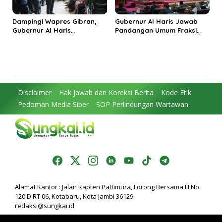
Dampingi Wapres Gibran,
Gubernur Al Haris Jawab
Gubernur Al Haris
Pandangan Umum Fraksi
Perjuangkan MRI Baru dan
DPRD: Komitmen Perkuat
Tambahan Dokter Spesialis
Tata Kelola dan
untuk RSUD Raden Mattaher
Kesejahteraan Masyarakat
Disclaimer
Hak Jawab dan Koreksi Berita
Kode Etik
Pedoman Media Siber
SOP Perlindungan Wartawan
Alamat Kantor : Jalan Kapten Pattimura, Lorong Bersama III No.
120 D RT 06, Kotabaru, Kota Jambi 36129.
redaksi@sungkai.id