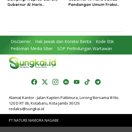
Gubernur Al Haris
Pandangan Umum Fraksi
Perjuangkan MRI Baru dan
DPRD: Komitmen Perkuat
Tambahan Dokter Spesialis
Tata Kelola dan
untuk RSUD Raden Mattaher
Kesejahteraan Masyarakat
Disclaimer
Hak Jawab dan Koreksi Berita
Kode Etik
Pedoman Media Siber
SOP Perlindungan Wartawan
Alamat Kantor : Jalan Kapten Pattimura, Lorong Bersama III No.
120 D RT 06, Kotabaru, Kota Jambi 36129.
redaksi@sungkai.id
PT NATURE NAMORA NAGABE