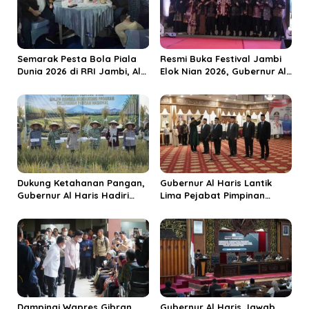
o
s
Semarak Pesta Bola Piala
Resmi Buka Festival Jambi
Dunia 2026 di RRI Jambi, Al
Elok Nian 2026, Gubernur Al
Haris: Momentum Dongkrak
Haris Dorong Sungai Penuh
Ekonomi Rakyat
Jadi Destinasi Wisata
Budaya Unggulan
Dukung Ketahanan Pangan,
Gubernur Al Haris Lantik
Gubernur Al Haris Hadiri
Lima Pejabat Pimpinan
Panen Raya TNI di
Tinggi Pratama, Tekankan
Kabupaten Tanjungjabung
Penguatan Kinerja dan
Timur
Integritas
Dampingi Wapres Gibran,
Gubernur Al Haris Jawab