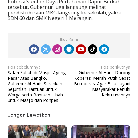
Potensi Sumber Daya Pertahanan Dapur Berkah
tersebut, Gubernur juga langsung melihat
pendistribusian MBG langsung ke sekolah, yakni
SDN 60 dan SMK Negeri 1 Merangin.
Ikuti Kami
N
Pos sebelumnya
Pos berikutnya
Safari Subuh di Masjid Agung
Gubernur Al Haris Dorong
a
Pasar Atas Bangko,
Koperasi Merah Putih Cepat
v
Gubernur Al Haris Serahkan
Beroperasi Agar Bisa Layani
Sejumlah Bantuan untuk
Masyarakat Penuhi
i
Warga serta Bantuan Hibah
Kebutuhannya
g
untuk Masjid dan Ponpes
a
Jangan Lewatkan
s
i
p