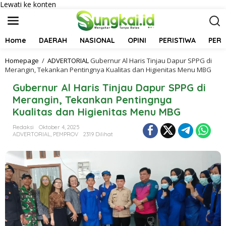
Lewati ke konten
Home
DAERAH
NASIONAL
OPINI
PERISTIWA
PER
Homepage
/
ADVERTORIAL
Gubernur Al Haris Tinjau Dapur SPPG di
Merangin, Tekankan Pentingnya Kualitas dan Higienitas Menu MBG
Gubernur Al Haris Tinjau Dapur SPPG di
Merangin, Tekankan Pentingnya
Kualitas dan Higienitas Menu MBG
Redaksi
Oktober 4, 2025
ADVERTORIAL
,
PEMPROV
2319 Dilihat