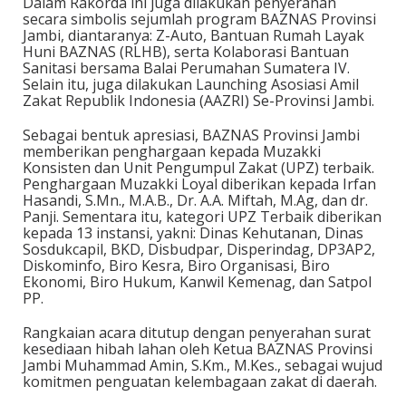
Dalam Rakorda ini juga dilakukan penyerahan
secara simbolis sejumlah program BAZNAS Provinsi
Jambi, diantaranya: Z-Auto, Bantuan Rumah Layak
Huni BAZNAS (RLHB), serta Kolaborasi Bantuan
Sanitasi bersama Balai Perumahan Sumatera IV.
Selain itu, juga dilakukan Launching Asosiasi Amil
Zakat Republik Indonesia (AAZRI) Se-Provinsi Jambi.
Sebagai bentuk apresiasi, BAZNAS Provinsi Jambi
memberikan penghargaan kepada Muzakki
Konsisten dan Unit Pengumpul Zakat (UPZ) terbaik.
Penghargaan Muzakki Loyal diberikan kepada Irfan
Hasandi, S.Mn., M.A.B., Dr. A.A. Miftah, M.Ag, dan dr.
Panji. Sementara itu, kategori UPZ Terbaik diberikan
kepada 13 instansi, yakni: Dinas Kehutanan, Dinas
Sosdukcapil, BKD, Disbudpar, Disperindag, DP3AP2,
Diskominfo, Biro Kesra, Biro Organisasi, Biro
Ekonomi, Biro Hukum, Kanwil Kemenag, dan Satpol
PP.
Rangkaian acara ditutup dengan penyerahan surat
kesediaan hibah lahan oleh Ketua BAZNAS Provinsi
Jambi Muhammad Amin, S.Km., M.Kes., sebagai wujud
komitmen penguatan kelembagaan zakat di daerah.