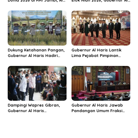
Haris: Momentum Dongkrak
Haris Dorong Sungai Penuh
Ekonomi Rakyat
Jadi Destinasi Wisata
Budaya Unggulan
Dukung Ketahanan Pangan,
Gubernur Al Haris Lantik
Gubernur Al Haris Hadiri
Lima Pejabat Pimpinan
Panen Raya TNI di
Tinggi Pratama, Tekankan
Kabupaten Tanjungjabung
Penguatan Kinerja dan
Timur
Integritas
Dampingi Wapres Gibran,
Gubernur Al Haris Jawab
Gubernur Al Haris
Pandangan Umum Fraksi
Perjuangkan MRI Baru dan
DPRD: Komitmen Perkuat
Tambahan Dokter Spesialis
Tata Kelola dan
untuk RSUD Raden Mattaher
Kesejahteraan Masyarakat