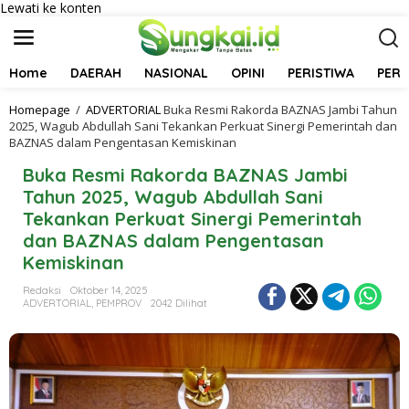
Lewati ke konten
Home
DAERAH
NASIONAL
OPINI
PERISTIWA
PER
Homepage
/
ADVERTORIAL
Buka Resmi Rakorda BAZNAS Jambi Tahun
2025, Wagub Abdullah Sani Tekankan Perkuat Sinergi Pemerintah dan
BAZNAS dalam Pengentasan Kemiskinan
Buka Resmi Rakorda BAZNAS Jambi
Tahun 2025, Wagub Abdullah Sani
Tekankan Perkuat Sinergi Pemerintah
dan BAZNAS dalam Pengentasan
Kemiskinan
Redaksi
Oktober 14, 2025
ADVERTORIAL
,
PEMPROV
2042 Dilihat