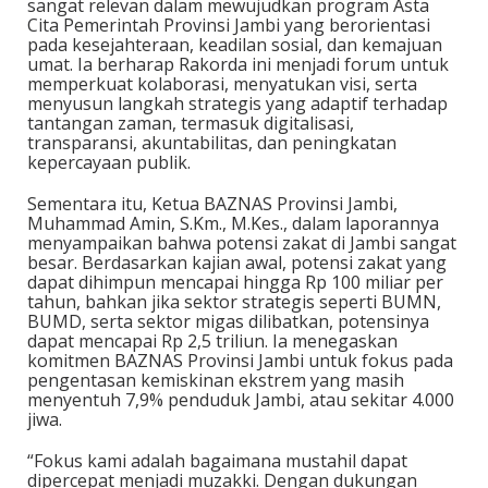
sangat relevan dalam mewujudkan program Asta
Cita Pemerintah Provinsi Jambi yang berorientasi
pada kesejahteraan, keadilan sosial, dan kemajuan
umat. Ia berharap Rakorda ini menjadi forum untuk
memperkuat kolaborasi, menyatukan visi, serta
menyusun langkah strategis yang adaptif terhadap
tantangan zaman, termasuk digitalisasi,
transparansi, akuntabilitas, dan peningkatan
kepercayaan publik.
Sementara itu, Ketua BAZNAS Provinsi Jambi,
Muhammad Amin, S.Km., M.Kes., dalam laporannya
menyampaikan bahwa potensi zakat di Jambi sangat
besar. Berdasarkan kajian awal, potensi zakat yang
dapat dihimpun mencapai hingga Rp 100 miliar per
tahun, bahkan jika sektor strategis seperti BUMN,
BUMD, serta sektor migas dilibatkan, potensinya
dapat mencapai Rp 2,5 triliun. Ia menegaskan
komitmen BAZNAS Provinsi Jambi untuk fokus pada
pengentasan kemiskinan ekstrem yang masih
menyentuh 7,9% penduduk Jambi, atau sekitar 4.000
jiwa.
“Fokus kami adalah bagaimana mustahil dapat
dipercepat menjadi muzakki. Dengan dukungan