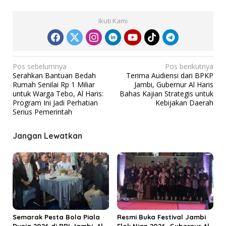
Ikuti Kami
N
Pos sebelumnya
Pos berikutnya
Serahkan Bantuan Bedah
Terima Audiensi dari BPKP
a
Rumah Senilai Rp 1 Miliar
Jambi, Gubernur Al Haris
v
untuk Warga Tebo, Al Haris:
Bahas Kajian Strategis untuk
Program Ini Jadi Perhatian
Kebijakan Daerah
i
Serius Pemerintah
g
a
Jangan Lewatkan
s
i
p
o
s
Semarak Pesta Bola Piala
Resmi Buka Festival Jambi
Dunia 2026 di RRI Jambi, Al
Elok Nian 2026, Gubernur Al