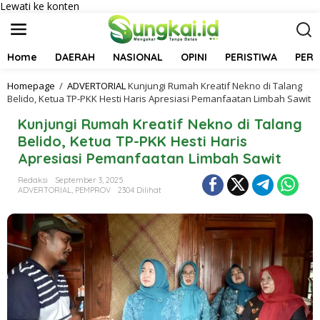
Lewati ke konten
Home
DAERAH
NASIONAL
OPINI
PERISTIWA
PER
Homepage
/
ADVERTORIAL
Kunjungi Rumah Kreatif Nekno di Talang
Belido, Ketua TP-PKK Hesti Haris Apresiasi Pemanfaatan Limbah Sawit
Kunjungi Rumah Kreatif Nekno di Talang
Belido, Ketua TP-PKK Hesti Haris
Apresiasi Pemanfaatan Limbah Sawit
Redaksi
September 3, 2025
ADVERTORIAL
,
PEMPROV
2304 Dilihat