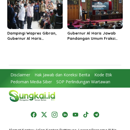
Timur
Integritas
Dampingi Wapres Gibran,
Gubernur Al Haris Jawab
Gubernur Al Haris
Pandangan Umum Fraksi
Perjuangkan MRI Baru dan
DPRD: Komitmen Perkuat
Tambahan Dokter Spesialis
Tata Kelola dan
untuk RSUD Raden Mattaher
Kesejahteraan Masyarakat
Disclaimer
Hak Jawab dan Koreksi Berita
Kode Etik
Pedoman Media Siber
SOP Perlindungan Wartawan