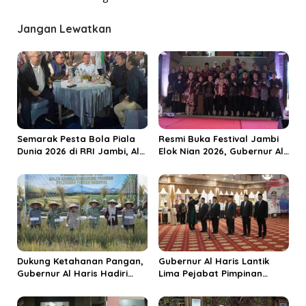
a
Jangan Lewatkan
s
i
p
o
s
Semarak Pesta Bola Piala
Resmi Buka Festival Jambi
Dunia 2026 di RRI Jambi, Al
Elok Nian 2026, Gubernur Al
Haris: Momentum Dongkrak
Haris Dorong Sungai Penuh
Ekonomi Rakyat
Jadi Destinasi Wisata
Budaya Unggulan
Dukung Ketahanan Pangan,
Gubernur Al Haris Lantik
Gubernur Al Haris Hadiri
Lima Pejabat Pimpinan
Panen Raya TNI di
Tinggi Pratama, Tekankan
Kabupaten Tanjungjabung
Penguatan Kinerja dan