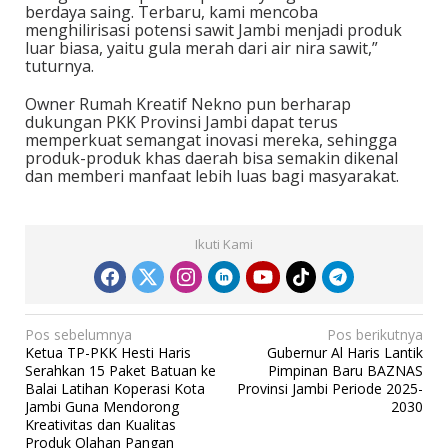
berdaya saing. Terbaru, kami mencoba
menghilirisasi potensi sawit Jambi menjadi produk
luar biasa, yaitu gula merah dari air nira sawit,”
tuturnya.
Owner Rumah Kreatif Nekno pun berharap
dukungan PKK Provinsi Jambi dapat terus
memperkuat semangat inovasi mereka, sehingga
produk-produk khas daerah bisa semakin dikenal
dan memberi manfaat lebih luas bagi masyarakat.
Ikuti Kami
N
Pos sebelumnya
Pos berikutnya
Ketua TP-PKK Hesti Haris
Gubernur Al Haris Lantik
a
Serahkan 15 Paket Batuan ke
Pimpinan Baru BAZNAS
v
Balai Latihan Koperasi Kota
Provinsi Jambi Periode 2025-
Jambi Guna Mendorong
2030
i
Kreativitas dan Kualitas
g
Produk Olahan Pangan