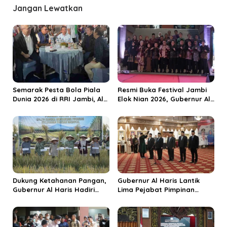
a
Jangan Lewatkan
s
i
p
o
s
Semarak Pesta Bola Piala
Resmi Buka Festival Jambi
Dunia 2026 di RRI Jambi, Al
Elok Nian 2026, Gubernur Al
Haris: Momentum Dongkrak
Haris Dorong Sungai Penuh
Ekonomi Rakyat
Jadi Destinasi Wisata
Budaya Unggulan
Dukung Ketahanan Pangan,
Gubernur Al Haris Lantik
Gubernur Al Haris Hadiri
Lima Pejabat Pimpinan
Panen Raya TNI di
Tinggi Pratama, Tekankan
Kabupaten Tanjungjabung
Penguatan Kinerja dan
Timur
Integritas