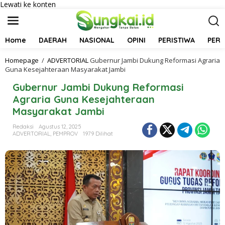
Lewati ke konten
Home
DAERAH
NASIONAL
OPINI
PERISTIWA
PER
Homepage
/
ADVERTORIAL
Gubernur Jambi Dukung Reformasi Agraria
Guna Kesejahteraan Masyarakat Jambi
Gubernur Jambi Dukung Reformasi
Agraria Guna Kesejahteraan
Masyarakat Jambi
Redaksi
Agustus 12, 2025
ADVERTORIAL
,
PEMPROV
1979 Dilihat