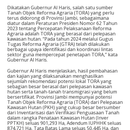
Dikatakan Gubernur Al Haris, salah satu sumber
Tanah Objek Reforma Agraria (TORA) yang perlu
terus didorong di Provinsi Jambi, sebagaimana
diatur dalam Peraturan Presiden Nomor 62 Tahun
2023 tentang Percepatan Pelaksanaan Reforma
Agraria adalah TORA yang berasal dari pelepasan
kawasan hutan. “Pada tahun 2024 melalui Gugus
Tugas Reforma Agraria (GTRA) telah dilakukan
berbagai upaya identifikasi dan koordinasi lintas
sektor guna mempercepat penetapan TORA,” kata
Gubernur Al Haris.
Gubernur Al Haris menjelaskan, hasil pembahasan
dan kajian yang dilaksanakan menghasilkan
sejumlah rekomendasi potensi lokal TORA yang
sebagian besar berasal dari pelepasan kawasan
hutan serta tanah-tanah transmigrasi yang belum
bersertifikat. Provinsi Jambi mempunyai potensi
Tanah Objek Reforma Agraria (TORA) dari Pelepasan
Kawasan Hutan (PKH) yang cukup besar bersumber
dari Inventarisasi dan Verifikasi Penguasaan Tanah
dalam rangka Penataan Kawasan Hutan (Inver
PPTKH) seluas 901,293 Ha, Adendum IUPHHK seluas
874,721 Ha, Tata Batas Lama seluas 50,445 Ha, dan