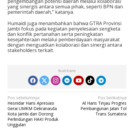
pengembangan potensi daerah melalui kolaborasi
yang sinergis antara semua pihak, seperti BPN dan
pemerintah daerah,” katanya.
Humaidi juga menambahkan bahwa GTRA Provinsi
Jambi fokus pada kegiatan penyelesaian sengketa
dan konflik pertanahan serta peningkatan
kesejahteraan melalui pemberdayaan masyarakat
dengan menguatkan kolaborasi dan sinergi antara
stakeholders terkait.
Ikuti Kami
N
Pos sebelumnya
Pos berikutnya
Hesnidar Haris Apresiasi
Al Haris Tinjau Progres
a
Gerai UMKM Dekranasda
Pembangunan Jalan Tol
v
Kota Jambi dan Dorong
Trans Sumatera
Perlindungan HAKI Produk
i
Unggulan
g