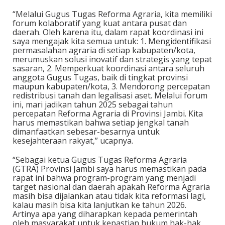
“Melalui Gugus Tugas Reforma Agraria, kita memiliki
forum kolaboratif yang kuat antara pusat dan
daerah. Oleh karena itu, dalam rapat koordinasi ini
saya mengajak kita semua untuk: 1. Mengidentifikasi
permasalahan agraria di setiap kabupaten/kota,
merumuskan solusi inovatif dan strategis yang tepat
sasaran, 2. Memperkuat koordinasi antara seluruh
anggota Gugus Tugas, baik di tingkat provinsi
maupun kabupaten/kota, 3. Mendorong percepatan
redistribusi tanah dan legalisasi aset. Melalui forum
ini, mari jadikan tahun 2025 sebagai tahun
percepatan Reforma Agraria di Provinsi Jambi. Kita
harus memastikan bahwa setiap jengkal tanah
dimanfaatkan sebesar-besarnya untuk
kesejahteraan rakyat,” ucapnya.
“Sebagai ketua Gugus Tugas Reforma Agraria
(GTRA) Provinsi Jambi saya harus memastikan pada
rapat ini bahwa program-program yang menjadi
target nasional dan daerah apakah Reforma Agraria
masih bisa dijalankan atau tidak kita reformasi lagi,
kalau masih bisa kita lanjutkan ke tahun 2026.
Artinya apa yang diharapkan kepada pemerintah
oleh masyarakat untuk kepastian hukum hak-hak