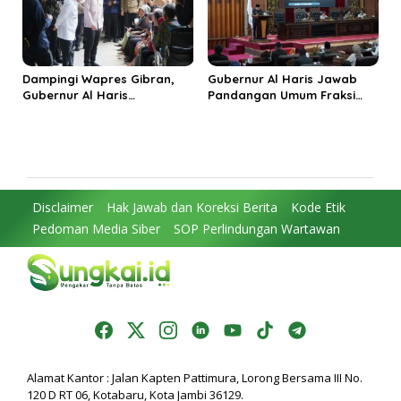
Dampingi Wapres Gibran,
Gubernur Al Haris Jawab
Gubernur Al Haris
Pandangan Umum Fraksi
Perjuangkan MRI Baru dan
DPRD: Komitmen Perkuat
Tambahan Dokter Spesialis
Tata Kelola dan
untuk RSUD Raden Mattaher
Kesejahteraan Masyarakat
Disclaimer
Hak Jawab dan Koreksi Berita
Kode Etik
Pedoman Media Siber
SOP Perlindungan Wartawan
Alamat Kantor : Jalan Kapten Pattimura, Lorong Bersama III No.
120 D RT 06, Kotabaru, Kota Jambi 36129.