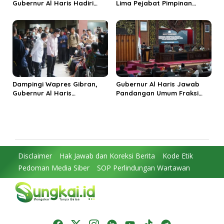
Gubernur Al Haris Hadiri
Lima Pejabat Pimpinan
Panen Raya TNI di
Tinggi Pratama, Tekankan
Kabupaten Tanjungjabung
Penguatan Kinerja dan
Timur
Integritas
Dampingi Wapres Gibran,
Gubernur Al Haris Jawab
Gubernur Al Haris
Pandangan Umum Fraksi
Perjuangkan MRI Baru dan
DPRD: Komitmen Perkuat
Tambahan Dokter Spesialis
Tata Kelola dan
untuk RSUD Raden Mattaher
Kesejahteraan Masyarakat
Disclaimer
Hak Jawab dan Koreksi Berita
Kode Etik
Pedoman Media Siber
SOP Perlindungan Wartawan