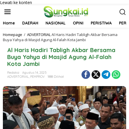
Lewati ke konten
Home
DAERAH
NASIONAL
OPINI
PERISTIWA
PER
Homepage
/
ADVERTORIAL
Al Haris Hadiri Tabligh Akbar Bersama
Buya Yahya di Masjid Agung Al-Falah Kota Jambi
Al Haris Hadiri Tabligh Akbar Bersama
Buya Yahya di Masjid Agung Al-Falah
Kota Jambi
Redaksi
Agustus 14, 2025
ADVERTORIAL
,
PEMPROV
1888 Dilihat