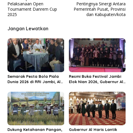
a
Pelaksanaan Open
Pentingnya Sinergi Antara
v
Tournament Danrem Cup
Pemerintah Pusat, Provinsi
2025
dan Kabupaten/kota
i
g
Jangan Lewatkan
a
s
i
p
o
s
Semarak Pesta Bola Piala
Resmi Buka Festival Jambi
Dunia 2026 di RRI Jambi, Al
Elok Nian 2026, Gubernur Al
Haris: Momentum Dongkrak
Haris Dorong Sungai Penuh
Ekonomi Rakyat
Jadi Destinasi Wisata
Budaya Unggulan
Dukung Ketahanan Pangan,
Gubernur Al Haris Lantik