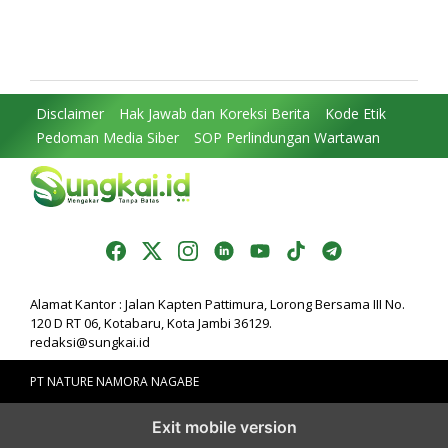
Perjuangkan MRI Baru dan
DPRD: Komitmen Perkuat
Tambahan Dokter Spesialis
Tata Kelola dan
untuk RSUD Raden Mattaher
Kesejahteraan Masyarakat
Disclaimer
Hak Jawab dan Koreksi Berita
Kode Etik
Pedoman Media Siber
SOP Perlindungan Wartawan
Alamat Kantor : Jalan Kapten Pattimura, Lorong Bersama III No.
120 D RT 06, Kotabaru, Kota Jambi 36129.
redaksi@sungkai.id
PT NATURE NAMORA NAGABE
Exit mobile version