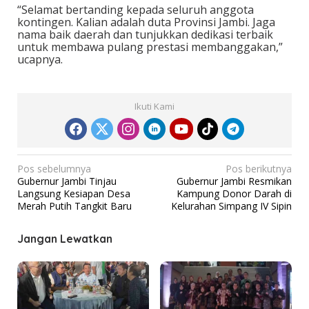
“Selamat bertanding kepada seluruh anggota
kontingen. Kalian adalah duta Provinsi Jambi. Jaga
nama baik daerah dan tunjukkan dedikasi terbaik
untuk membawa pulang prestasi membanggakan,”
ucapnya.
Ikuti Kami
N
Pos sebelumnya
Pos berikutnya
Gubernur Jambi Tinjau
Gubernur Jambi Resmikan
a
Langsung Kesiapan Desa
Kampung Donor Darah di
v
Merah Putih Tangkit Baru
Kelurahan Simpang IV Sipin
i
Jangan Lewatkan
g
a
s
i