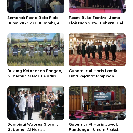
p
o
Semarak Pesta Bola Piala
Resmi Buka Festival Jambi
s
Dunia 2026 di RRI Jambi, Al
Elok Nian 2026, Gubernur Al
Haris: Momentum Dongkrak
Haris Dorong Sungai Penuh
Ekonomi Rakyat
Jadi Destinasi Wisata
Budaya Unggulan
Dukung Ketahanan Pangan,
Gubernur Al Haris Lantik
Gubernur Al Haris Hadiri
Lima Pejabat Pimpinan
Panen Raya TNI di
Tinggi Pratama, Tekankan
Kabupaten Tanjungjabung
Penguatan Kinerja dan
Timur
Integritas
Dampingi Wapres Gibran,
Gubernur Al Haris Jawab
Gubernur Al Haris
Pandangan Umum Fraksi