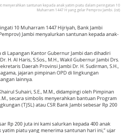
 saat menyerahkan santunan kepada anak yatim piatu dalam peringatan 10
Muharram 1447 H yang gelar Pemprov Jambi. (ist)
gati 10 Muharram 1447 Hijriyah, Bank Jambi
(Pemprov) Jambi menyalurkan santunan kepada anak-
n di Lapangan Kantor Gubernur Jambi dan dihadiri
. H. Al Haris, S.Sos., M.H., Wakil Gubernur Jambi Drs.
 Sekretaris Daerah Provinsi Jambi Dr. H. Sudirman, S.H.,
 agama, jajaran pimpinan OPD di lingkungan
angan lainnya.
airul Suhairi, S.E., M.M., didampingi oleh Pimpinan
., M.M., secara simbolis menyerahkan bantuan Program
gkungan (TJSL) atau CSR Bank Jambi sebesar Rp 200
ar Rp 200 juta ini kami salurkan kepada 400 anak
ak yatim piatu yang menerima santunan hari ini,” ujar