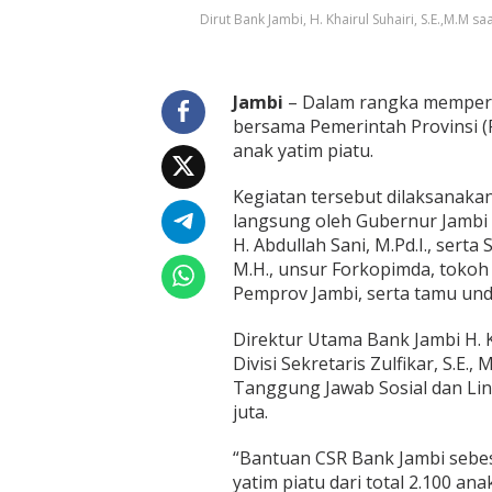
k
Dirut Bank Jambi, H. Khairul Suhairi, S.E.,M.M
Y
a
t
i
Jambi
– Dalam rangka memperin
m
bersama Pemerintah Provinsi 
P
i
anak yatim piatu.
a
t
Kegiatan tersebut dilaksanaka
u
langsung oleh Gubernur Jambi Dr
H. Abdullah Sani, M.Pd.I., serta
M.H., unsur Forkopimda, tokoh
Pemprov Jambi, serta tamu und
Direktur Utama Bank Jambi H. Kh
Divisi Sekretaris Zulfikar, S.E
Tanggung Jawab Sosial dan Lin
juta.
“Bantuan CSR Bank Jambi sebes
yatim piatu dari total 2.100 an