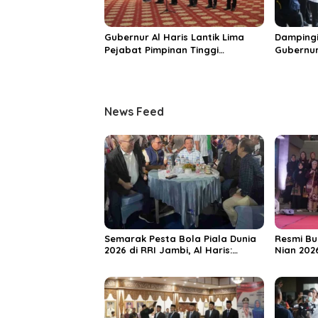
Gubernur Al Haris Lantik Lima
Dampingi
Pejabat Pimpinan Tinggi
Gubernur
Pratama, Tekankan Penguatan
MRI Baru
Kinerja dan Integritas
Spesiali
Mattahe
News Feed
Semarak Pesta Bola Piala Dunia
Resmi Bu
2026 di RRI Jambi, Al Haris:
Nian 202
Momentum Dongkrak Ekonomi
Dorong S
Rakyat
Destinas
Unggula