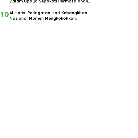
Dalam Upaya Sepakati Permasalahan
Pembangunan
10
Al Haris: Peringatan Hari Kebangkitan
Nasional Momen Mengkokohkan
Semangat Nasionalisme