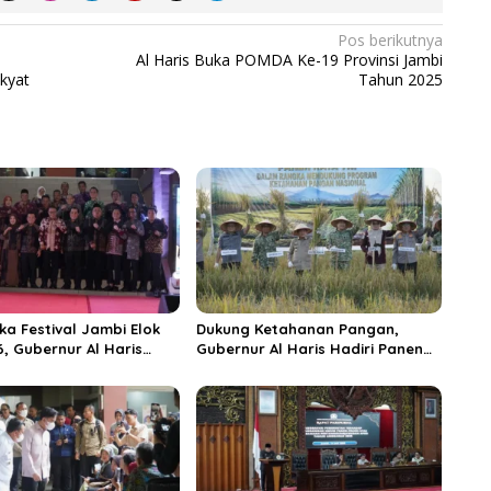
Pos berikutnya
Al Haris Buka POMDA Ke-19 Provinsi Jambi
kyat
Tahun 2025
ka Festival Jambi Elok
Dukung Ketahanan Pangan,
6, Gubernur Al Haris
Gubernur Al Haris Hadiri Panen
ungai Penuh Jadi
Raya TNI di Kabupaten
i Wisata Budaya
Tanjungjabung Timur
n