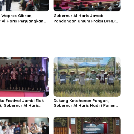
 Wapres Gibran,
Gubernur Al Haris Jawab
 Al Haris Perjuangkan
Pandangan Umum Fraksi DPRD:
 dan Tambahan Dokter
Komitmen Perkuat Tata Kelola
s untuk RSUD Raden
dan Kesejahteraan Masyarakat
r
ka Festival Jambi Elok
Dukung Ketahanan Pangan,
6, Gubernur Al Haris
Gubernur Al Haris Hadiri Panen
ungai Penuh Jadi
Raya TNI di Kabupaten
i Wisata Budaya
Tanjungjabung Timur
n