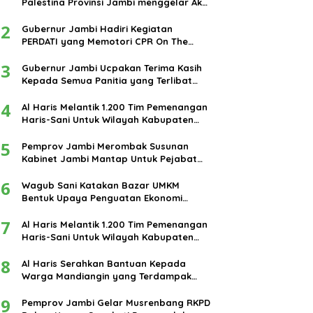
Palestina Provinsi Jambi menggelar Aksi
damai di bundaran Tugu Keris Siginjai
2
kota Jambi.
Gubernur Jambi Hadiri Kegiatan
PERDATI yang Memotori CPR On The
Road
3
Gubernur Jambi Ucpakan Terima Kasih
Kepada Semua Panitia yang Terlibat
Dalam Terselenggaranya Ibadah Haji
4
Tahun 2024
Al Haris Melantik 1.200 Tim Pemenangan
Haris-Sani Untuk Wilayah Kabupaten
Muarojambi
5
Pemprov Jambi Merombak Susunan
Kabinet Jambi Mantap Untuk Pejabat
Eselon III dan IV
6
Wagub Sani Katakan Bazar UMKM
Bentuk Upaya Penguatan Ekonomi
Masyarakat
7
Al Haris Melantik 1.200 Tim Pemenangan
Haris-Sani Untuk Wilayah Kabupaten
Muarojambi
8
Al Haris Serahkan Bantuan Kepada
Warga Mandiangin yang Terdampak
Banjir
9
Pemprov Jambi Gelar Musrenbang RKPD