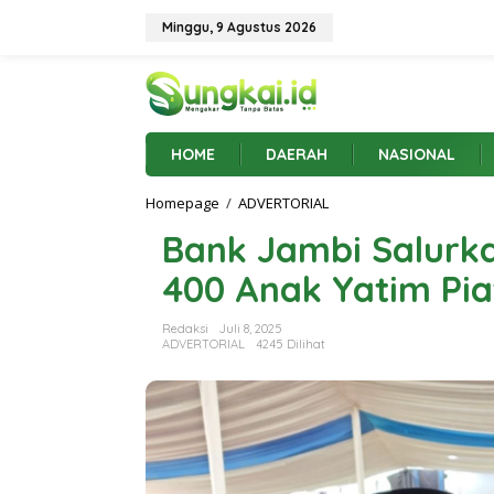
L
e
Minggu, 9 Agustus 2026
w
a
t
i
k
e
HOME
DAERAH
NASIONAL
k
o
Homepage
/
ADVERTORIAL
B
n
a
t
Bank Jambi Salurka
n
e
k
n
400 Anak Yatim Pia
J
a
m
Redaksi
Juli 8, 2025
b
ADVERTORIAL
4245 Dilihat
i
S
a
l
u
r
k