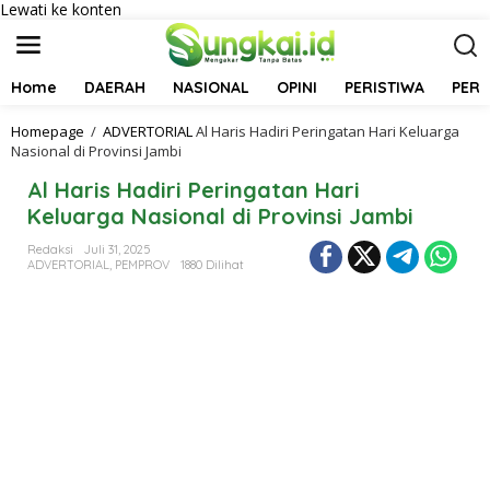
Lewati ke konten
Home
DAERAH
NASIONAL
OPINI
PERISTIWA
PER
Homepage
/
ADVERTORIAL
Al Haris Hadiri Peringatan Hari Keluarga
Nasional di Provinsi Jambi
Al Haris Hadiri Peringatan Hari
Keluarga Nasional di Provinsi Jambi
Redaksi
Juli 31, 2025
ADVERTORIAL
,
PEMPROV
1880 Dilihat