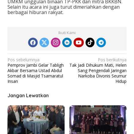
UMKM unggulan binaan TP-PKK dan mitra BKKBN.
Selain itu acara ini juga turut dimeriahkan dengan
berbagai hiburan rakyat.
Ikuti Kami
N
Pos sebelumnya
Pos berikutnya
Pemprov Jambi Gelar Tabligh
Tak Jadi Dihukum Mati, Helen
a
Akbar Bersama Ustad Abdul
Sang Pengendali Jaringan
v
Somad di Masjid Tsamaratul
Narkoba Divonis Seumur
Insan
Hidup
i
g
Jangan Lewatkan
a
s
i
p