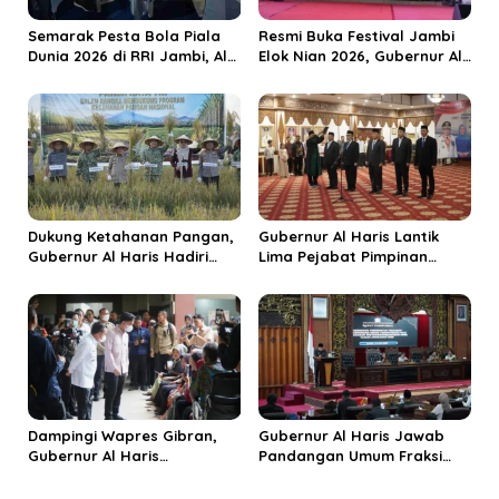
o
s
Semarak Pesta Bola Piala
Resmi Buka Festival Jambi
Dunia 2026 di RRI Jambi, Al
Elok Nian 2026, Gubernur Al
Haris: Momentum Dongkrak
Haris Dorong Sungai Penuh
Ekonomi Rakyat
Jadi Destinasi Wisata
Budaya Unggulan
Dukung Ketahanan Pangan,
Gubernur Al Haris Lantik
Gubernur Al Haris Hadiri
Lima Pejabat Pimpinan
Panen Raya TNI di
Tinggi Pratama, Tekankan
Kabupaten Tanjungjabung
Penguatan Kinerja dan
Timur
Integritas
Dampingi Wapres Gibran,
Gubernur Al Haris Jawab
Gubernur Al Haris
Pandangan Umum Fraksi
Perjuangkan MRI Baru dan
DPRD: Komitmen Perkuat
Tambahan Dokter Spesialis
Tata Kelola dan