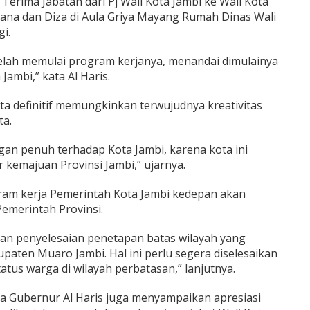
Terima Jabatan dari Pj Wali Kota Jambi ke Wali Kota
lana dan Diza di Aula Griya Mayang Rumah Dinas Wali
i.
i telah memulai program kerjanya, menandai dimulainya
ambi,” kata Al Haris.
ota definitif memungkinkan terwujudnya kreativitas
ta.
n penuh terhadap Kota Jambi, karena kota ini
kemajuan Provinsi Jambi,” ujarnya.
ogram kerja Pemerintah Kota Jambi kedepan akan
emerintah Provinsi.
atan penyelesaian penetapan batas wilayah yang
aten Muaro Jambi. Hal ini perlu segera diselesaikan
tus warga di wilayah perbatasan,” lanjutnya.
 Gubernur Al Haris juga menyampaikan apresiasi