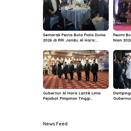
s
i
p
o
s
Semarak Pesta Bola Piala Dunia
Resmi Bu
2026 di RRI Jambi, Al Haris:
Nian 202
Momentum Dongkrak Ekonomi
Dorong S
Rakyat
Destinas
Unggula
Gubernur Al Haris Lantik Lima
Dampingi
Pejabat Pimpinan Tinggi
Gubernur
Pratama, Tekankan Penguatan
MRI Baru
Kinerja dan Integritas
Spesiali
Mattahe
News Feed