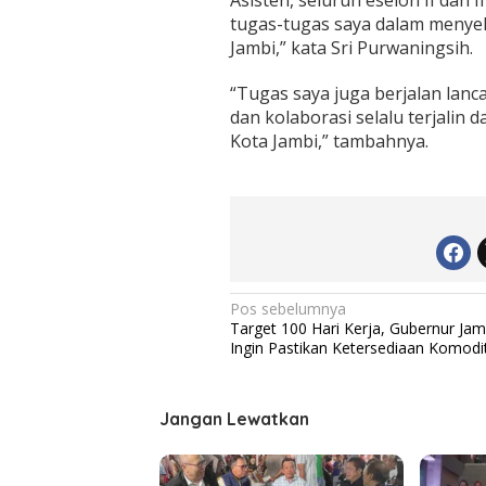
Asisten, seluruh eselon II dan
tugas-tugas saya dalam menyel
Jambi,” kata Sri Purwaningsih.
“Tugas saya juga berjalan lan
dan kolaborasi selalu terjalin 
Kota Jambi,” tambahnya.
N
Pos sebelumnya
Target 100 Hari Kerja, Gubernur Jamb
a
Ingin Pastikan Ketersediaan Komodi
v
i
Jangan Lewatkan
g
a