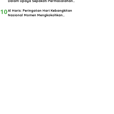
Dalam Upaya Sepakati Permasalahan
Pembangunan
10
Al Haris: Peringatan Hari Kebangkitan
Nasional Momen Mengkokohkan
Semangat Nasionalisme