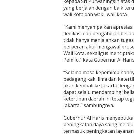
kepada Sri Purwaningsih atas 
a
yang berjalan dengan baik ter
h
K
wali kota dan wakil wali kota.
o
t
“Kami menyampaikan apresiasi 
a
dedikasi dan pengabdian beliau
J
tidak hanya menjalankan tugas
a
m
berperan aktif mengawal prose
b
Wali Kota, sekaligus mencipta
i
Pemilu,” kata Gubernur Al Haris
“Selama masa kepemimpinannya
pedagang kaki lima dan ketertib
akan kembali ke Jakarta denga
dapat selalu mendampingi bel
ketertiban daerah ini tetap teg
Jakarta,” sambungnya.
Gubernur Al Haris menyebutka
peningkatan daya saing melalui
termasuk peningkatan layanan 