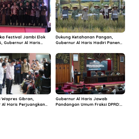
ka Festival Jambi Elok
Dukung Ketahanan Pangan,
6, Gubernur Al Haris
Gubernur Al Haris Hadiri Panen
ungai Penuh Jadi
Raya TNI di Kabupaten
i Wisata Budaya
Tanjungjabung Timur
n
 Wapres Gibran,
Gubernur Al Haris Jawab
 Al Haris Perjuangkan
Pandangan Umum Fraksi DPRD:
 dan Tambahan Dokter
Komitmen Perkuat Tata Kelola
s untuk RSUD Raden
dan Kesejahteraan Masyarakat
r