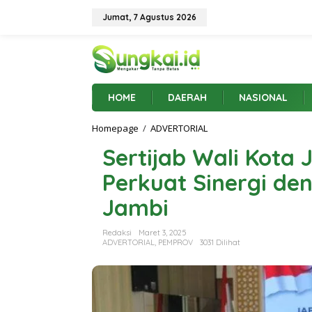
L
e
Jumat, 7 Agustus 2026
w
a
t
i
k
e
HOME
DAERAH
NASIONAL
k
o
Homepage
/
ADVERTORIAL
S
n
e
t
Sertijab Wali Kota 
r
e
t
n
Perkuat Sinergi de
i
j
Jambi
a
b
W
Redaksi
Maret 3, 2025
a
ADVERTORIAL
,
PEMPROV
3031 Dilihat
l
i
K
o
t