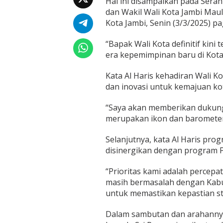
Hal ini disampaikan pada Serah 
k
dan Wakil Wali Kota Jambi Mau
u
a
Kota Jambi, Senin (3/3/2025) pag
t
S
“Bapak Wali Kota definitif kin
i
era kepemimpinan baru di Kota J
n
e
Kata Al Haris kehadiran Wali K
r
g
dan inovasi untuk kemajuan ko
i
d
“Saya akan memberikan dukunga
e
merupakan ikon dan barometer 
n
g
a
Selanjutnya, kata Al Haris pr
n
disinergikan dengan program P
P
e
“Prioritas kami adalah percep
m
masih bermasalah dengan Kabup
e
r
untuk memastikan kepastian sta
i
n
Dalam sambutan dan arahannya
t