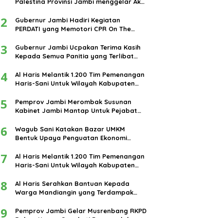
Palestina Provinsi Jambi menggelar Aksi
damai di bundaran Tugu Keris Siginjai
2
kota Jambi.
Gubernur Jambi Hadiri Kegiatan
PERDATI yang Memotori CPR On The
Road
3
Gubernur Jambi Ucpakan Terima Kasih
Kepada Semua Panitia yang Terlibat
Dalam Terselenggaranya Ibadah Haji
4
Tahun 2024
Al Haris Melantik 1.200 Tim Pemenangan
Haris-Sani Untuk Wilayah Kabupaten
Muarojambi
5
Pemprov Jambi Merombak Susunan
Kabinet Jambi Mantap Untuk Pejabat
Eselon III dan IV
6
Wagub Sani Katakan Bazar UMKM
Bentuk Upaya Penguatan Ekonomi
Masyarakat
7
Al Haris Melantik 1.200 Tim Pemenangan
Haris-Sani Untuk Wilayah Kabupaten
Muarojambi
8
Al Haris Serahkan Bantuan Kepada
Warga Mandiangin yang Terdampak
Banjir
9
Pemprov Jambi Gelar Musrenbang RKPD