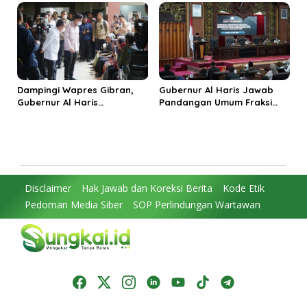
Kabupaten Tanjungjabung
Penguatan Kinerja dan
Timur
Integritas
Dampingi Wapres Gibran,
Gubernur Al Haris Jawab
Gubernur Al Haris
Pandangan Umum Fraksi
Perjuangkan MRI Baru dan
DPRD: Komitmen Perkuat
Tambahan Dokter Spesialis
Tata Kelola dan
untuk RSUD Raden Mattaher
Kesejahteraan Masyarakat
Disclaimer
Hak Jawab dan Koreksi Berita
Kode Etik
Pedoman Media Siber
SOP Perlindungan Wartawan