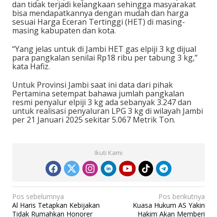
dan tidak terjadi kelangkaan sehingga masyarakat
bisa mendapatkannya dengan mudah dan harga
sesuai Harga Eceran Tertinggi (HET) di masing-
masing kabupaten dan kota.
“Yang jelas untuk di Jambi HET gas elpiji 3 kg dijual
para pangkalan senilai Rp18 ribu per tabung 3 kg,”
kata Hafiz.
Untuk Provinsi Jambi saat ini data dari pihak
Pertamina setempat bahawa jumlah pangkalan
resmi penyalur elpiji 3 kg ada sebanyak 3.247 dan
untuk realisasi penyaluran LPG 3 kg di wilayah Jambi
per 21 Januari 2025 sekitar 5.067 Metrik Ton.
Ikuti Kami
N
Pos sebelumnya
Pos berikutnya
Al Haris Tetapkan Kebijakan
Kuasa Hukum AS Yakin
a
Tidak Rumahkan Honorer
Hakim Akan Memberi