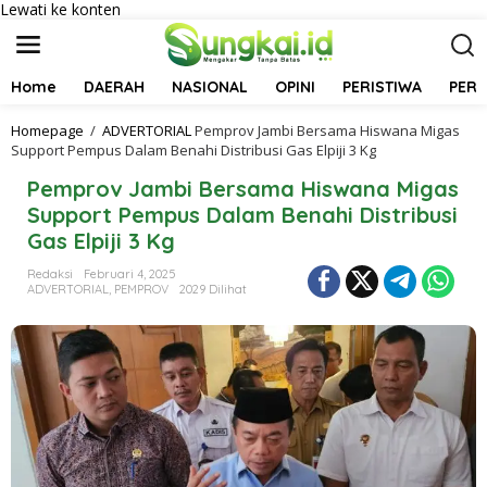
Lewati ke konten
Home
DAERAH
NASIONAL
OPINI
PERISTIWA
PER
Homepage
/
ADVERTORIAL
Pemprov Jambi Bersama Hiswana Migas
Support Pempus Dalam Benahi Distribusi Gas Elpiji 3 Kg
Pemprov Jambi Bersama Hiswana Migas
Support Pempus Dalam Benahi Distribusi
Gas Elpiji 3 Kg
Redaksi
Februari 4, 2025
ADVERTORIAL
,
PEMPROV
2029 Dilihat