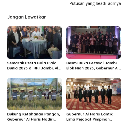
v
Putusan yang Seadil-adilnya
i
Jangan Lewatkan
g
a
s
i
p
o
Semarak Pesta Bola Piala
Resmi Buka Festival Jambi
s
Dunia 2026 di RRI Jambi, Al
Elok Nian 2026, Gubernur Al
Haris: Momentum Dongkrak
Haris Dorong Sungai Penuh
Ekonomi Rakyat
Jadi Destinasi Wisata
Budaya Unggulan
Dukung Ketahanan Pangan,
Gubernur Al Haris Lantik
Gubernur Al Haris Hadiri
Lima Pejabat Pimpinan
Panen Raya TNI di
Tinggi Pratama, Tekankan